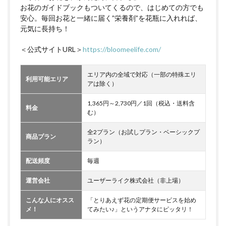
お花のガイドブックもついてくるので、はじめての方でも
安心。毎回お花と一緒に届く”栄養剤”を花瓶に入れれば、
元気に長持ち！
＜公式サイトURL＞
https://bloomeelife.com/
エリア内の全域で対応（一部の特殊エリ
利用可能エリア
アは除く）
1,365円～2,730円／1回（税込・送料含
料金
む）
全2プラン（お試しプラン・ベーシックプ
商品プラン
ラン）
配送頻度
毎週
運営会社
ユーザーライク株式会社（非上場）
こんな人にオスス
「とりあえず花の定期便サービスを始め
メ！
てみたい♪」というアナタにピッタリ！