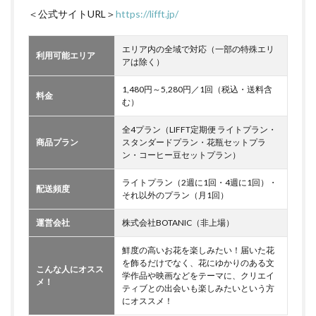
＜公式サイトURL＞
https://lifft.jp/
エリア内の全域で対応（一部の特殊エリ
利用可能エリア
アは除く）
1,480円～5,280円／1回（税込・送料含
料金
む）
全4プラン（LIFFT定期便 ライトプラン・
商品プラン
スタンダードプラン・花瓶セットプラ
ン・コーヒー豆セットプラン）
ライトプラン（2週に1回・4週に1回）・
配送頻度
それ以外のプラン（月1回）
運営会社
株式会社BOTANIC（非上場）
鮮度の高いお花を楽しみたい！届いた花
を飾るだけでなく、花にゆかりのある文
こんな人にオスス
学作品や映画などをテーマに、クリエイ
メ！
ティブとの出会いも楽しみたいという方
にオススメ！