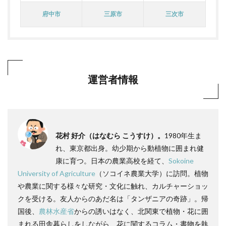
府中市
三原市
三次市
運営者情報
花村 好介（はなむら こうすけ）。
1980年生ま
れ、東京都出身。幼少期から動植物に囲まれ健
康に育つ。日本の農業高校を経て、
Sokoine
University of Agriculture
（ソコイネ農業大学）に訪問。植物
や農業に関する様々な研究・文化に触れ、カルチャーショッ
クを受ける。友人からのあだ名は「タンザニアの奇跡」。帰
国後、
農林水産省
からの誘いはなく、北関東で植物・花に囲
まれる田舎暮らしをしながら、花に関するコラム・書物を執