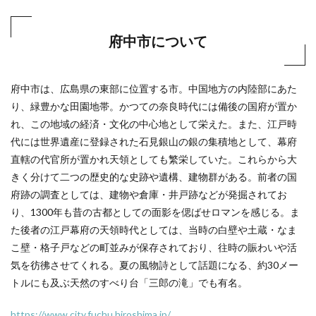
府中市について
府中市は、広島県の東部に位置する市。中国地方の内陸部にあた
り、緑豊かな田園地帯。かつての奈良時代には備後の国府が置か
れ、この地域の経済・文化の中心地として栄えた。また、江戸時
代には世界遺産に登録された石見銀山の銀の集積地として、幕府
直轄の代官所が置かれ天領としても繁栄していた。これらから大
きく分けて二つの歴史的な史跡や遺構、建物群がある。前者の国
府跡の調査としては、建物や倉庫・井戸跡などが発掘されてお
り、1300年も昔の古都としての面影を偲ばせロマンを感じる。ま
た後者の江戸幕府の天領時代としては、当時の白壁や土蔵・なま
こ壁・格子戸などの町並みが保存されており、往時の賑わいや活
気を彷彿させてくれる。夏の風物詩として話題になる、約30メー
トルにも及ぶ天然のすべり台「三郎の滝」でも有名。
https://www.city.fuchu.hiroshima.jp/