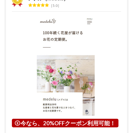
グ
5.0
2
花の
サブ
ス
ク・
定期
便サ
ービ
スと
は？
3
広島
県に
つい
て
4
府中
市に
つい
今なら、20%OFFクーポン利用可能！
て