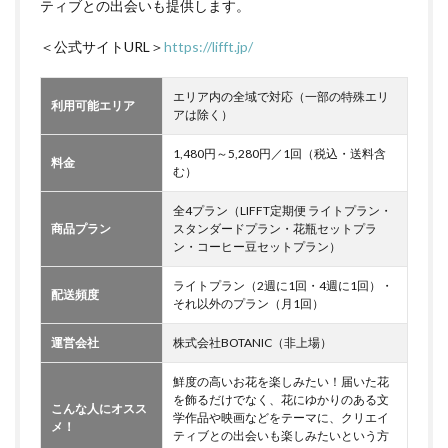
ティブとの出会いも提供します。
＜公式サイトURL＞
https://lifft.jp/
エリア内の全域で対応（一部の特殊エリ
利用可能エリア
アは除く）
1,480円～5,280円／1回（税込・送料含
料金
む）
全4プラン（LIFFT定期便 ライトプラン・
商品プラン
スタンダードプラン・花瓶セットプラ
ン・コーヒー豆セットプラン）
ライトプラン（2週に1回・4週に1回）・
配送頻度
それ以外のプラン（月1回）
運営会社
株式会社BOTANIC（非上場）
鮮度の高いお花を楽しみたい！届いた花
を飾るだけでなく、花にゆかりのある文
こんな人にオスス
学作品や映画などをテーマに、クリエイ
メ！
ティブとの出会いも楽しみたいという方