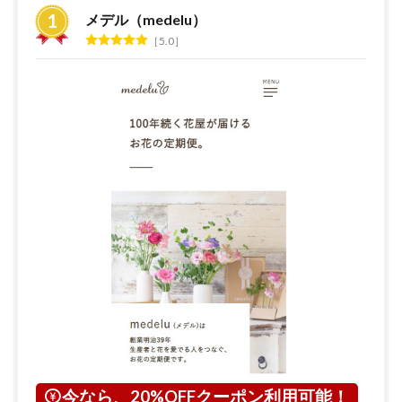
ラン
メデル（medelu）
キン
5.0
グ
2
花の
サブ
ス
ク・
定期
便サ
ービ
スと
は？
3
広島
県に
つい
て
4
江田
島市
今なら、20%OFFクーポン利用可能！
につ