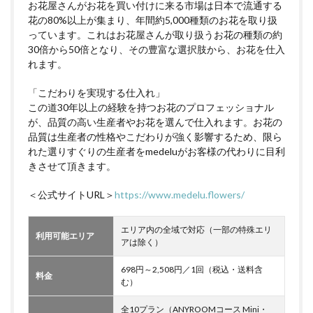
お花屋さんがお花を買い付けに来る市場は日本で流通する
花の80%以上が集まり、年間約5,000種類のお花を取り扱
っています。これはお花屋さんが取り扱うお花の種類の約
30倍から50倍となり、その豊富な選択肢から、お花を仕入
れます。
「こだわりを実現する仕入れ」
この道30年以上の経験を持つお花のプロフェッショナル
が、品質の高い生産者やお花を選んで仕入れます。お花の
品質は生産者の性格やこだわりが強く影響するため、限ら
れた選りすぐりの生産者をmedeluがお客様の代わりに目利
きさせて頂きます。
＜公式サイトURL＞
https://www.medelu.flowers/
エリア内の全域で対応（一部の特殊エリ
利用可能エリア
アは除く）
698円～2,508円／1回（税込・送料含
料金
む）
全10プラン（ANYROOMコース Mini・