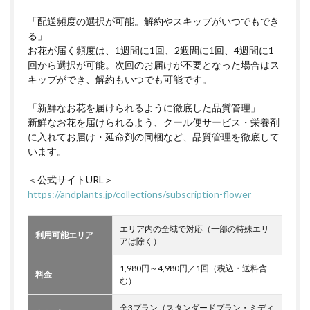
「配送頻度の選択が可能。解約やスキップがいつでもでき
る」
お花が届く頻度は、1週間に1回、2週間に1回、4週間に1
回から選択が可能。次回のお届けが不要となった場合はス
キップができ、解約もいつでも可能です。
「新鮮なお花を届けられるように徹底した品質管理」
新鮮なお花を届けられるよう、クール便サービス・栄養剤
に入れてお届け・延命剤の同梱など、品質管理を徹底して
います。
＜公式サイトURL＞
https://andplants.jp/collections/subscription-flower
エリア内の全域で対応（一部の特殊エリ
利用可能エリア
アは除く）
1,980円～4,980円／1回（税込・送料含
料金
む）
全3プラン（スタンダードプラン・ミディ