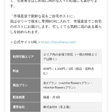
く、生産者をはじめ花に関わる人々の応援にも繋がりま
す。
「市場直送で新鮮な花をご自宅ポストに」
花はゼリーで保水し専用BOXに入れて、市場直送でご自宅
のポストにお届けします。 忙しくても気軽に花のある暮ら
しを始められます。
＜公式サイトURL＞
https://tasuhana.com/
エリア内の全域で対応（一部の特殊エリ
利用可能エリア
アは除く）
858円～1,100円／1回（税込・送料含
料金
む）
全2プラン（+act for flowersプラン・
商品プラン
+live for flowersプラン）
配送頻度
隔週・月1回
運営会社
株式会社It（非上場）