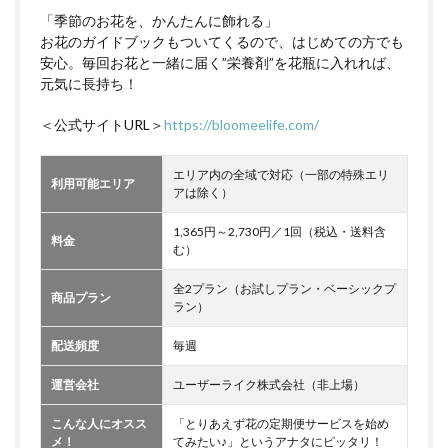
「季節のお花を、かんたんに飾れる」
お花のガイドブックもついてくるので、はじめての方でも
安心。毎回お花と一緒に届く”栄養剤”を花瓶に入れれば、
元気に長持ち！
＜公式サイトURL＞
https://bloomeelife.com/
エリア内の全域で対応（一部の特殊エリ
利用可能エリア
アは除く）
1,365円～2,730円／1回（税込・送料含
料金
む）
全2プラン（お試しプラン・ベーシックプ
商品プラン
ラン）
配送頻度
毎週
運営会社
ユーザーライク株式会社（非上場）
こんな人にオスス
「とりあえず花の定期便サービスを始め
メ！
てみたい♪」というアナタにピッタリ！