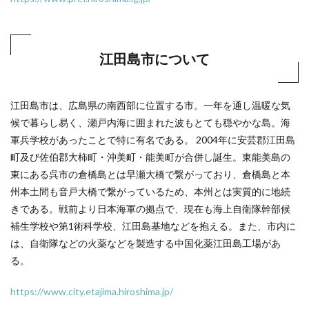
江田島市について
江田島市は、広島県の南西部に位置する市。一年を通し温暖な気
候で暮らし易く、瀬戸内海に囲まれた波もとても穏やかな島。海
軍兵学校があったことで特に有名である。 2004年に安芸郡江田島
町及び佐伯郡大柿町・沖美町・能美町が合併し誕生。東能美島の
東にある呉市の倉橋島とは早瀬大橋で繋がっており、倉橋島と本
州本土間も音戸大橋で繋がっているため、本州とは実質的に地続
きである。戦前より日本海軍の拠点で、現在も海上自衛隊幹部候
補生学校や第1術科学校、江田島基地などを抱える。また、市内に
は、自衛隊などの火薬などを製造する中国化薬江田島工場があ
る。
https://www.city.etajima.hiroshima.jp/