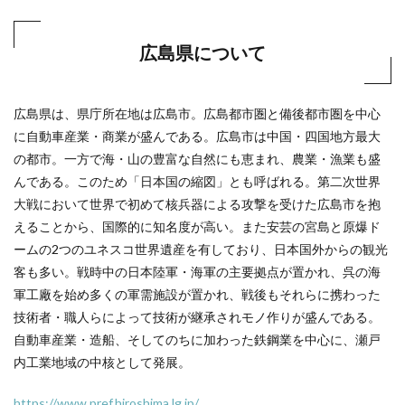
広島県について
広島県は、県庁所在地は広島市。広島都市圏と備後都市圏を中心
に自動車産業・商業が盛んである。広島市は中国・四国地方最大
の都市。一方で海・山の豊富な自然にも恵まれ、農業・漁業も盛
んである。このため「日本国の縮図」とも呼ばれる。第二次世界
大戦において世界で初めて核兵器による攻撃を受けた広島市を抱
えることから、国際的に知名度が高い。また安芸の宮島と原爆ド
ームの2つのユネスコ世界遺産を有しており、日本国外からの観光
客も多い。戦時中の日本陸軍・海軍の主要拠点が置かれ、呉の海
軍工廠を始め多くの軍需施設が置かれ、戦後もそれらに携わった
技術者・職人らによって技術が継承されモノ作りが盛んである。
自動車産業・造船、そしてのちに加わった鉄鋼業を中心に、瀬戸
内工業地域の中核として発展。
https://www.pref.hiroshima.lg.jp/