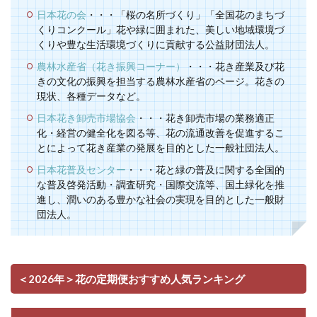
日本花の会
・・・「桜の名所づくり」「全国花のまちづ
くりコンクール」花や緑に囲まれた、美しい地域環境づ
くりや豊な生活環境づくりに貢献する公益財団法人。
農林水産省（花き振興コーナー）
・・・花き産業及び花
きの文化の振興を担当する農林水産省のページ。花きの
現状、各種データなど。
日本花き卸売市場協会
・・・花き卸売市場の業務適正
化・経営の健全化を図る等、花の流通改善を促進するこ
とによって花き産業の発展を目的とした一般社団法人。
日本花普及センター
・・・花と緑の普及に関する全国的
な普及啓発活動・調査研究・国際交流等、国土緑化を推
進し、潤いのある豊かな社会の実現を目的とした一般財
団法人。
＜2026年＞花の定期便おすすめ人気ランキング