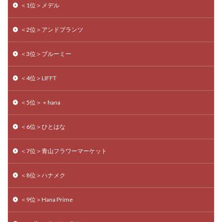
＜1位＞メデル
＜2位＞アンドプランツ
＜3位＞ブルーミー
＜4位＞LIFFT
＜5位＞＋hana
＜6位＞ひとはな
＜7位＞青山フラワーマーケット
＜8位＞ハナメク
＜9位＞Hana Prime