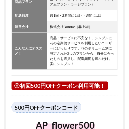
商品プラン
アムプラン・ラージプラン）
配送頻度
週1回・2週間に1回・4週間に1回
運営会社
株式会社Domuz（非上場）
商品・サービスに不安なく、シンプルに
花の定期便サービスを利用したいユーザ
こんな人にオスス
ーにぴったりです。花のボリューム別に
メ！
設定された3つのプランから、自分に合っ
たものを選択し、配送頻度を選ぶだけ。
実にシンプル！
初回500円OFFクーポン利用可能！
500円OFFクーポンコード
AP_flower500