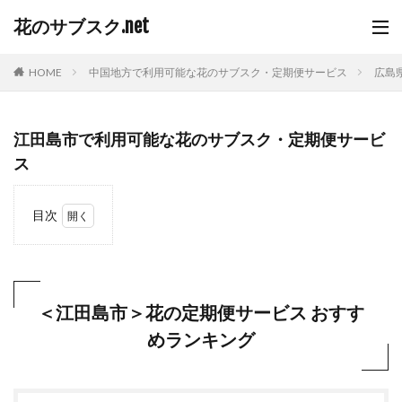
花のサブスク.net
HOME
中国地方で利用可能な花のサブスク・定期便サービス
広島
江田島市で利用可能な花のサブスク・定期便サービ
ス
目次
1
＜江
田島
市＞
花の
＜江田島市＞花の定期便サービス おすす
定期
めランキング
便サ
ービ
ス
おす
すめ