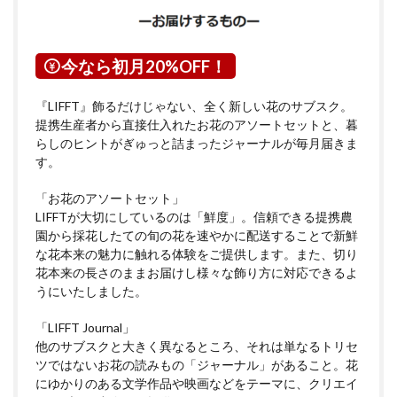
今なら初月20%OFF！
『LIFFT』飾るだけじゃない、全く新しい花のサブスク。
提携生産者から直接仕入れたお花のアソートセットと、暮
らしのヒントがぎゅっと詰まったジャーナルが毎月届きま
す。
「お花のアソートセット」
LIFFTが大切にしているのは「鮮度」。信頼できる提携農
園から採花したての旬の花を速やかに配送することで新鮮
な花本来の魅力に触れる体験をご提供します。また、切り
花本来の長さのままお届けし様々な飾り方に対応できるよ
うにいたしました。
「LIFFT Journal」
他のサブスクと大きく異なるところ、それは単なるトリセ
ツではないお花の読みもの「ジャーナル」があること。花
にゆかりのある文学作品や映画などをテーマに、クリエイ