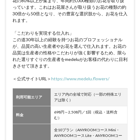
花の80%以上が集まり、年間約5,000種類のお花を取り扱
っています。これはお花屋さんが取り扱うお花の種類の約
30倍から50倍となり、その豊富な選択肢から、お花を仕入
れます。
「こだわりを実現する仕入れ」
この道30年以上の経験を持つお花のプロフェッショナル
が、品質の高い生産者やお花を選んで仕入れます。お花の
品質は生産者の性格やこだわりが強く影響するため、限ら
れた選りすぐりの生産者をmedeluがお客様の代わりに目利
きさせて頂きます。
＜公式サイトURL＞
https://www.medelu.flowers/
エリア内の全域で対応（一部の特殊エリ
利用可能エリア
アは除く）
698円～2,508円／1回（税込・送料含
料金
む）
全10プラン（ANYROOMコース Mini・
ANYROOMコース Lite・ANYROOMコー