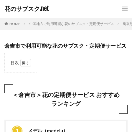
花のサブスク.net
HOME
中国地方で利用可能な花のサブスク・定期便サービス
鳥取
倉吉市で利用可能な花のサブスク・定期便サービス
目次
1
＜倉
吉市
＞花
の定
＜倉吉市＞花の定期便サービス おすすめ
期便
ランキング
サー
ビス
おす
すめ
ラン
キン
メデル（medelu）