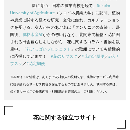
康に育つ。日本の農業高校を経て、
Sokoine
University of Agriculture
（ソコイネ農業大学）に訪問。植物
や農業に関する様々な研究・文化に触れ、カルチャーショッ
クを受ける。友人からのあだ名は「タンザニアの奇跡」。帰
国後、
農林水産省
からの誘いはなく、北関東で植物・花に囲
まれる田舎暮らしをしながら、花に関するコラム・書物を執
筆中。「
花いっぱいプロジェクト
」の取組についても積極的
に応援しています！
#花のサブスク
／
#花の定期便
／
#花サ
ブスク
／
#花定期便
※本サイトの情報は、あくまで花村個人の見解です。実際のサービス利用時
に提供されるサービス内容を保証するものではありません。利用する際は、
必ず各サービスの提供内容・利用規約を確認の上、ご利用ください。
花に関する役立つサイト