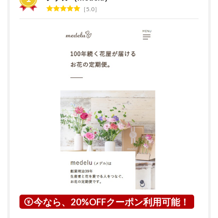
グ
5.0
2
花の
サブ
ス
ク・
定期
便サ
ービ
スと
は？
3
鳥取
県に
つい
て
4
倉吉
市に
つい
今なら、20%OFFクーポン利用可能！
て