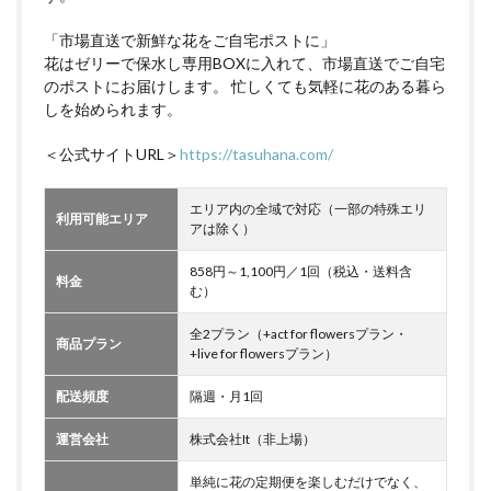
「市場直送で新鮮な花をご自宅ポストに」
花はゼリーで保水し専用BOXに入れて、市場直送でご自宅
のポストにお届けします。 忙しくても気軽に花のある暮ら
しを始められます。
＜公式サイトURL＞
https://tasuhana.com/
エリア内の全域で対応（一部の特殊エリ
利用可能エリア
アは除く）
858円～1,100円／1回（税込・送料含
料金
む）
全2プラン（+act for flowersプラン・
商品プラン
+live for flowersプラン）
配送頻度
隔週・月1回
運営会社
株式会社It（非上場）
単純に花の定期便を楽しむだけでなく、