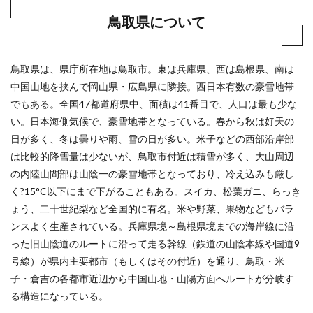
鳥取県について
鳥取県は、県庁所在地は鳥取市。東は兵庫県、西は島根県、南は
中国山地を挟んで岡山県・広島県に隣接。西日本有数の豪雪地帯
でもある。全国47都道府県中、面積は41番目で、人口は最も少な
い。日本海側気候で、豪雪地帯となっている。春から秋は好天の
日が多く、冬は曇りや雨、雪の日が多い。米子などの西部沿岸部
は比較的降雪量は少ないが、鳥取市付近は積雪が多く、大山周辺
の内陸山間部は山陰一の豪雪地帯となっており、冷え込みも厳し
く?15°C以下にまで下がることもある。スイカ、松葉ガニ、らっき
ょう、二十世紀梨など全国的に有名。米や野菜、果物などもバラ
ンスよく生産されている。兵庫県境～島根県境までの海岸線に沿
った旧山陰道のルートに沿って走る幹線（鉄道の山陰本線や国道9
号線）が県内主要都市（もしくはその付近）を通り、鳥取・米
子・倉吉の各都市近辺から中国山地・山陽方面へルートが分岐す
る構造になっている。