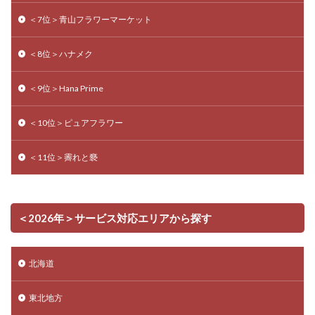
＜7位＞青山フラワーマーケット
＜8位＞ハナメク
＜9位＞Hana Prime
＜10位＞ピュアフラワー
＜11位＞霽れと褻
＜2026年＞サービス対応エリアから探す
北海道
東北地方