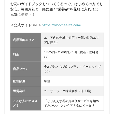
お花のガイドブックもついてくるので、はじめての方でも
安心。毎回お花と一緒に届く”栄養剤”を花瓶に入れれば、
元気に長持ち！
＜公式サイトURL＞
https://bloomeelife.com/
エリア内の全域で対応（一部の特殊エリ
利用可能エリア
アは除く）
1,365円～2,730円／1回（税込・送料含
料金
む）
全2プラン（お試しプラン・ベーシックプ
商品プラン
ラン）
配送頻度
毎週
運営会社
ユーザーライク株式会社（非上場）
こんな人にオスス
「とりあえず花の定期便サービスを始め
メ！
てみたい♪」というアナタにピッタリ！