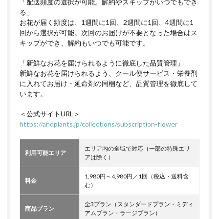
「配送頻度の選択が可能。解約やスキップがいつでもでき
る」
お花が届く頻度は、1週間に1回、2週間に1回、4週間に1
回から選択が可能。次回のお届けが不要となった場合はス
キップができ、解約もいつでも可能です。
「新鮮なお花を届けられるように徹底した品質管理」
新鮮なお花を届けられるよう、クール便サービス・栄養剤
に入れてお届け・延命剤の同梱など、品質管理を徹底して
います。
＜公式サイトURL＞
https://andplants.jp/collections/subscription-flower
エリア内の全域で対応（一部の特殊エリ
利用可能エリア
アは除く）
1,980円～4,980円／1回（税込・送料含
料金
む）
全3プラン（スタンダードプラン・ミディ
商品プラン
アムプラン・ラージプラン）