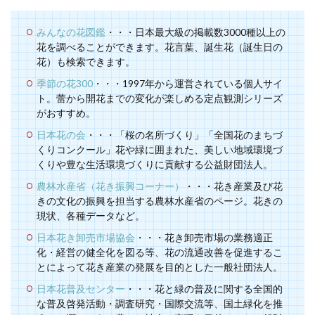
みんなの花図鑑
・・・日本最大級の掲載数3000種以上の
花を調べることができます。花言葉、誕生花（誕生日の
花）も検索できます。
季節の花300
・・・1997年から運営されている個人サイ
ト。蕾から開花までの変化が楽しめる定点観測シリーズ
がおすすめ。
日本花の会
・・・「桜の名所づくり」「全国花のまちづ
くりコンクール」花や緑に囲まれた、美しい地域環境づ
くりや豊な生活環境づくりに貢献する公益財団法人。
農林水産省（花き振興コーナー）
・・・花き産業及び花
きの文化の振興を担当する農林水産省のページ。花きの
現状、各種データなど。
日本花き卸売市場協会
・・・花き卸売市場の業務適正
化・経営の健全化を図る等、花の流通改善を促進するこ
とによって花き産業の発展を目的とした一般社団法人。
日本花普及センター
・・・花と緑の普及に関する全国的
な普及啓発活動・調査研究・国際交流等、国土緑化を推