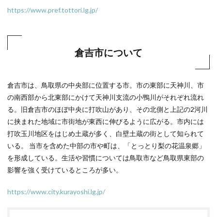
https://www.pref.tottori.lg.jp/
倉吉市について
倉吉市は、鳥取県の中央部に位置する市。市の東部に天神川、市
の南西部から北東部にかけて天神川支流の小鴨川がそれぞれ流れ
る。旧倉吉市のほぼ中央に打吹山があり、その北側と上記の2河川
に挟まれた地域に市街地が東西に伸びるように広がる。市内には
打吹玉川地区をはじめ土蔵が多く、白壁土蔵の街として知られて
いる。 当市を含めた中部の市や町は、「とっとり梨の花温泉郷」
を形成している。生活や習慣については鳥取市など鳥取県東部の
影響を強く受けているところが多い。
https://www.city.kurayoshi.lg.jp/