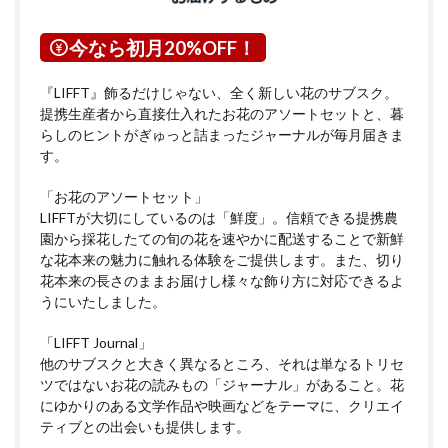
今なら初月20%OFF！
『LIFFT』飾るだけじゃない、全く新しい花のサブスク。
提携生産者から直接仕入れたお花のアソートセットと、暮
らしのヒントがぎゅっと詰まったジャーナルが毎月届きま
す。
「お花のアソートセット」
LIFFTが大切にしているのは「鮮度」。信頼できる提携農
園から採花したての旬の花を速やかに配送することで新鮮
な花本来の魅力に触れる体験をご提供します。また、切り
花本来の長さのままお届けし様々な飾り方に対応できるよ
うにいたしました。
「LIFFT Journal」
他のサブスクと大きく異なるところ、それは単なるトリセ
ツではないお花の読みもの「ジャーナル」があること。花
にゆかりのある文学作品や映画などをテーマに、クリエイ
ティブとの出会いも提供します。