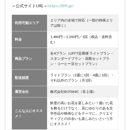
＜公式サイトURL＞
https://lifft.jp/
エリア内の全域で対応（一部の特殊エリ
利用可能エリア
アは除く）
1,480円～5,280円／1回（税込・送料含
料金
む）
全4プラン（LIFFT定期便 ライトプラン・
商品プラン
スタンダードプラン・花瓶セットプラ
ン・コーヒー豆セットプラン）
ライトプラン（2週に1回・4週に1回）・
配送頻度
それ以外のプラン（月1回）
運営会社
株式会社BOTANIC（非上場）
鮮度の高いお花を楽しみたい！届いた花
を飾るだけでなく、花にゆかりのある文
こんな人にオスス
学作品や映画などをテーマに、クリエイ
メ！
ティブとの出会いも楽しみたいという方
にオススメ！