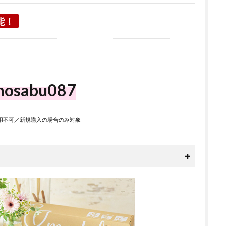
能！
nosabu087
用不可／新規購入の場合のみ対象