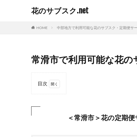
花のサブスク.net
HOME
中部地方で利用可能な花のサブスク・定期便サ
常滑市で利用可能な花の
目次
1
＜
常
滑
＜常滑市＞花の定期便
市
＞
花