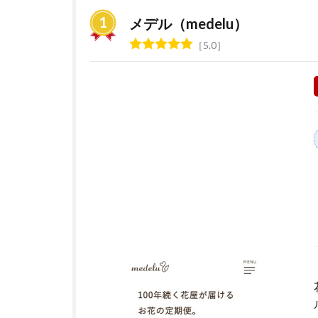
の
定
メデル（medelu）
期
5.0
便
サ
ー
ビ
ス
お
す
す
め
ラ
ン
キ
ン
グ
2
花の
サブ
ス