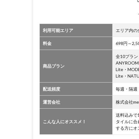
い
て
利用可能エリア
エリア内の
料金
698円～2
全10プラン（
ANYROOM
商品プラン
Lite・MO
Lite・NAT
配送頻度
毎週・隔週
運営会社
株式会社me
送料込みで
こんな人にオススメ！
タイルに合
する方にオ