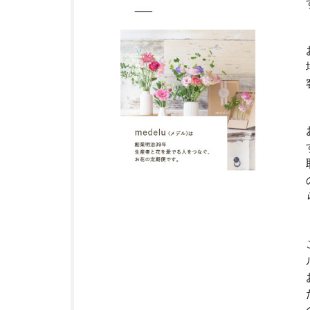
ク・
定期
便サ
ービ
スと
は？
3
愛
知
県
に
つ
い
て
4
常
滑
市
に
つ