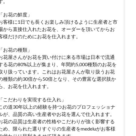
す。
「お花の鮮度」
お客様に1日でも長くお楽しみ頂けるように生産者と市
場から直接仕入れたお花を、オーダーを頂いてからお
客様だけのためにお花を仕入れます。
「お花の種類」
お花屋さんがお花を買い付けに来る市場は日本で流通
する花の80%以上が集まり、年間約5,000種類のお花を
取り扱っています。これはお花屋さんが取り扱うお花
の種類の約30倍から50倍となり、その豊富な選択肢か
ら、お花を仕入れます。
「こだわりを実現する仕入れ」
この道30年以上の経験を持つお花のプロフェッショナ
ルが、品質の高い生産者やお花を選んで仕入れます。
お花の品質は生産者の性格やこだわりが強く影響する
ため、限られた選りすぐりの生産者をmedeluがお客様
の代わりに目利きさせて頂きます。