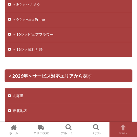
＜8位＞ハナメク
＜9位＞Hana Prime
＜10位＞ピュアフラワー
＜11位＞霽れと褻
＜2026年＞サービス対応エリアから探す
北海道
東北地方
関東地方
ホーム
エリア検索
ブルーミー
メデル
TOPへ