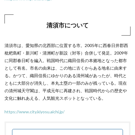
清須市について
清須市は、愛知県の北西部に位置する市。2005年に西春日井郡西
枇杷島町・新川町・清洲町が新設（対等）合併して発足。2009年
に同郡春日町を編入。戦国時代に織田信長の本拠地となった都市
として有名。市名の由来は、この地に古くからある地名に由来す
る。かつて、織田信長にゆかりのある清州城があったが、時代と
ともに大部分が消失し、本丸土塁の一部のみが残っている。現在
の清州城天守閣は、平成元年に再建され、戦国時代からの歴史や
文化に触れあえる、人気観光スポットとなっている。
https://www.city.kiyosu.aichi.jp/