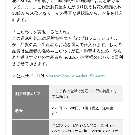
花の80%以上が集まり、年間約5,000種類のお花を取り扱
っています。これはお花屋さんが取り扱うお花の種類の約
30倍から50倍となり、その豊富な選択肢から、お花を仕入
れます。
「こだわりを実現する仕入れ」
この道30年以上の経験を持つお花のプロフェッショナル
が、品質の高い生産者やお花を選んで仕入れます。お花の
品質は生産者の性格やこだわりが強く影響するため、限ら
れた選りすぐりの生産者をmedeluがお客様の代わりに目利
きさせて頂きます。
＜公式サイトURL＞
https://www.medelu.flowers/
エリア内の全域で対応（一部の特殊エリ
利用可能エリア
アは除く）
698円～2,508円／1回（税込・送料含
料金
む）
全10プラン（ANYROOMコース Mini・
ANYROOMコース Lite・ANYROOMコー