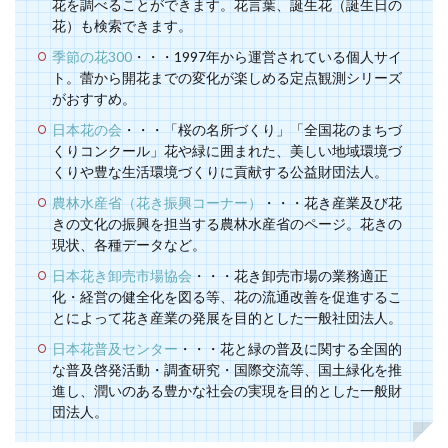
花を調べることができます。花言葉、誕生花（誕生日の
花）も検索できます。
季節の花300
・・・1997年から運営されている個人サイ
ト。蕾から開花までの変化が楽しめる定点観測シリーズ
がおすすめ。
日本花の会
・・・「桜の名所づくり」「全国花のまちづ
くりコンクール」花や緑に囲まれた、美しい地域環境づ
くりや豊な生活環境づくりに貢献する公益財団法人。
農林水産省（花き振興コーナー）
・・・花き産業及び花
きの文化の振興を担当する農林水産省のページ。花きの
現状、各種データなど。
日本花き卸売市場協会
・・・花き卸売市場の業務適正
化・経営の健全化を図る等、花の流通改善を促進するこ
とによって花き産業の発展を目的とした一般社団法人。
日本花普及センター
・・・花と緑の普及に関する全国的
な普及啓発活動・調査研究・国際交流等、国土緑化を推
進し、潤いのある豊かな社会の実現を目的とした一般財
団法人。