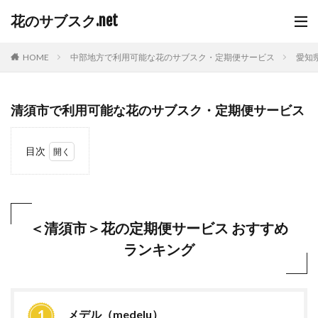
花のサブスク.net
HOME
中部地方で利用可能な花のサブスク・定期便サービス
愛知
清須市で利用可能な花のサブスク・定期便サービス
目次
1
＜清
須市
＞花
の定
＜清須市＞花の定期便サービス おすすめ
期便
ランキング
サー
ビス
おす
すめ
ラン
キン
メデル（medelu）