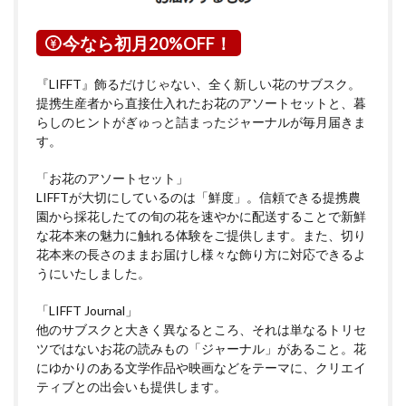
今なら初月20%OFF！
『LIFFT』飾るだけじゃない、全く新しい花のサブスク。
提携生産者から直接仕入れたお花のアソートセットと、暮
らしのヒントがぎゅっと詰まったジャーナルが毎月届きま
す。
「お花のアソートセット」
LIFFTが大切にしているのは「鮮度」。信頼できる提携農
園から採花したての旬の花を速やかに配送することで新鮮
な花本来の魅力に触れる体験をご提供します。また、切り
花本来の長さのままお届けし様々な飾り方に対応できるよ
うにいたしました。
「LIFFT Journal」
他のサブスクと大きく異なるところ、それは単なるトリセ
ツではないお花の読みもの「ジャーナル」があること。花
にゆかりのある文学作品や映画などをテーマに、クリエイ
ティブとの出会いも提供します。