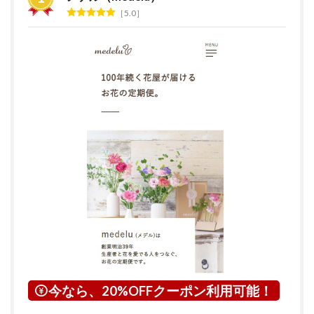
グ
5.0
2
花の
サブ
ス
ク・
定期
便サ
ービ
スと
は？
3
愛知
県に
つい
て
4
清須
市に
つい
今なら、20%OFFクーポン利用可能！
て