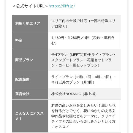
＜公式サイトURL＞
https://lifft.jp/
エリア内の全域で対応（一部の特殊エリ
利用可能エリア
アは除く）
1,480円～5,280円／1回（税込・送料含
料金
む）
全4プラン（LIFFT定期便 ライトプラン・
商品プラン
スタンダードプラン・花瓶セットプラ
ン・コーヒー豆セットプラン）
ライトプラン（2週に1回・4週に1回）・
配送頻度
それ以外のプラン（月1回）
運営会社
株式会社BOTANIC（非上場）
鮮度の高いお花を楽しみたい！届いた花
を飾るだけでなく、花にゆかりのある文
こんな人にオスス
学作品や映画などをテーマに、クリエイ
メ！
ティブとの出会いも楽しみたいという方
にオススメ！