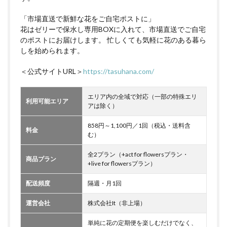
「市場直送で新鮮な花をご自宅ポストに」
花はゼリーで保水し専用BOXに入れて、市場直送でご自宅
のポストにお届けします。 忙しくても気軽に花のある暮ら
しを始められます。
＜公式サイトURL＞
https://tasuhana.com/
エリア内の全域で対応（一部の特殊エリ
利用可能エリア
アは除く）
858円～1,100円／1回（税込・送料含
料金
む）
全2プラン（+act for flowersプラン・
商品プラン
+live for flowersプラン）
配送頻度
隔週・月1回
運営会社
株式会社It（非上場）
単純に花の定期便を楽しむだけでなく、