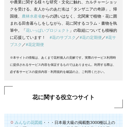
や農業に関する様々な研究・文化に触れ、カルチャーショッ
クを受ける。友人からのあだ名は「タンザニアの奇跡」。帰
国後、
農林水産省
からの誘いはなく、北関東で植物・花に囲
まれる田舎暮らしをしながら、花に関するコラム・書物を執
筆中。「
花いっぱいプロジェクト
」の取組についても積極的
に応援しています！
#花のサブスク
／
#花の定期便
／
#花サ
ブスク
／
#花定期便
※本サイトの情報は、あくまで花村個人の見解です。実際のサービス利用時
に提供されるサービス内容を保証するものではありません。利用する際は、
必ず各サービスの提供内容・利用規約を確認の上、ご利用ください。
花に関する役立つサイト
みんなの花図鑑
・・・日本最大級の掲載数3000種以上の