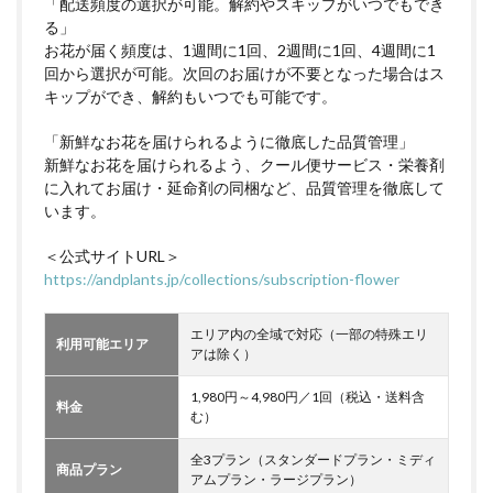
「配送頻度の選択が可能。解約やスキップがいつでもでき
る」
お花が届く頻度は、1週間に1回、2週間に1回、4週間に1
回から選択が可能。次回のお届けが不要となった場合はス
キップができ、解約もいつでも可能です。
「新鮮なお花を届けられるように徹底した品質管理」
新鮮なお花を届けられるよう、クール便サービス・栄養剤
に入れてお届け・延命剤の同梱など、品質管理を徹底して
います。
＜公式サイトURL＞
https://andplants.jp/collections/subscription-flower
エリア内の全域で対応（一部の特殊エリ
利用可能エリア
アは除く）
1,980円～4,980円／1回（税込・送料含
料金
む）
全3プラン（スタンダードプラン・ミディ
商品プラン
アムプラン・ラージプラン）