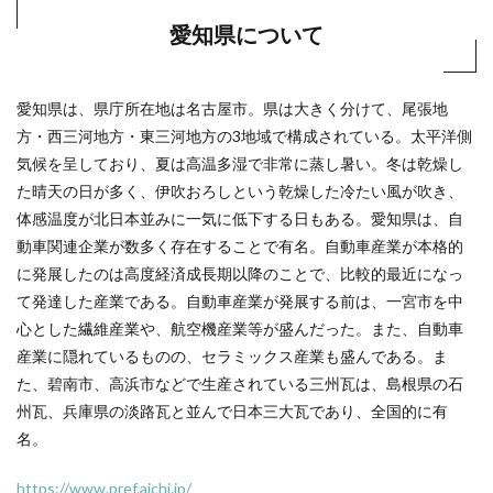
愛知県について
愛知県は、県庁所在地は名古屋市。県は大きく分けて、尾張地
方・西三河地方・東三河地方の3地域で構成されている。太平洋側
気候を呈しており、夏は高温多湿で非常に蒸し暑い。冬は乾燥し
た晴天の日が多く、伊吹おろしという乾燥した冷たい風が吹き、
体感温度が北日本並みに一気に低下する日もある。愛知県は、自
動車関連企業が数多く存在することで有名。自動車産業が本格的
に発展したのは高度経済成長期以降のことで、比較的最近になっ
て発達した産業である。自動車産業が発展する前は、一宮市を中
心とした繊維産業や、航空機産業等が盛んだった。また、自動車
産業に隠れているものの、セラミックス産業も盛んである。ま
た、碧南市、高浜市などで生産されている三州瓦は、島根県の石
州瓦、兵庫県の淡路瓦と並んで日本三大瓦であり、全国的に有
名。
https://www.pref.aichi.jp/