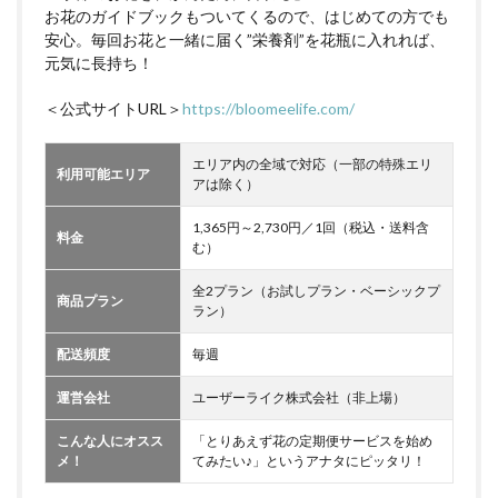
お花のガイドブックもついてくるので、はじめての方でも
安心。毎回お花と一緒に届く”栄養剤”を花瓶に入れれば、
元気に長持ち！
＜公式サイトURL＞
https://bloomeelife.com/
エリア内の全域で対応（一部の特殊エリ
利用可能エリア
アは除く）
1,365円～2,730円／1回（税込・送料含
料金
む）
全2プラン（お試しプラン・ベーシックプ
商品プラン
ラン）
配送頻度
毎週
運営会社
ユーザーライク株式会社（非上場）
こんな人にオスス
「とりあえず花の定期便サービスを始め
メ！
てみたい♪」というアナタにピッタリ！