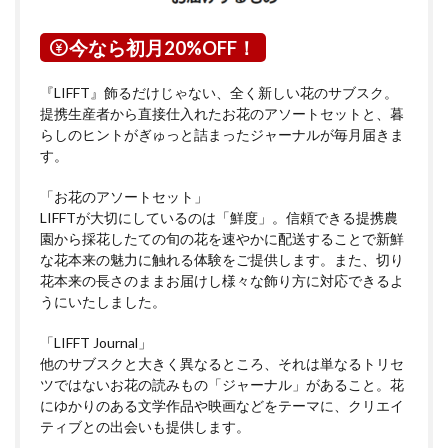
今なら初月20%OFF！
『LIFFT』飾るだけじゃない、全く新しい花のサブスク。
提携生産者から直接仕入れたお花のアソートセットと、暮
らしのヒントがぎゅっと詰まったジャーナルが毎月届きま
す。
「お花のアソートセット」
LIFFTが大切にしているのは「鮮度」。信頼できる提携農
園から採花したての旬の花を速やかに配送することで新鮮
な花本来の魅力に触れる体験をご提供します。また、切り
花本来の長さのままお届けし様々な飾り方に対応できるよ
うにいたしました。
「LIFFT Journal」
他のサブスクと大きく異なるところ、それは単なるトリセ
ツではないお花の読みもの「ジャーナル」があること。花
にゆかりのある文学作品や映画などをテーマに、クリエイ
ティブとの出会いも提供します。