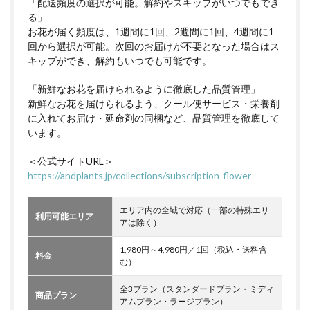
「配送頻度の選択が可能。解約やスキップがいつでもでき
る」
お花が届く頻度は、1週間に1回、2週間に1回、4週間に1
回から選択が可能。次回のお届けが不要となった場合はス
キップができ、解約もいつでも可能です。
「新鮮なお花を届けられるように徹底した品質管理」
新鮮なお花を届けられるよう、クール便サービス・栄養剤
に入れてお届け・延命剤の同梱など、品質管理を徹底して
います。
＜公式サイトURL＞
https://andplants.jp/collections/subscription-flower
エリア内の全域で対応（一部の特殊エリ
利用可能エリア
アは除く）
1,980円～4,980円／1回（税込・送料含
料金
む）
全3プラン（スタンダードプラン・ミディ
商品プラン
アムプラン・ラージプラン）