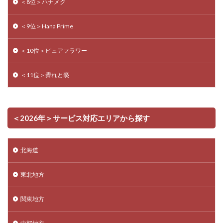
＜8位＞ハナメク
＜9位＞Hana Prime
＜10位＞ピュアフラワー
＜11位＞霽れと褻
＜2026年＞サービス対応エリアから探す
北海道
東北地方
関東地方