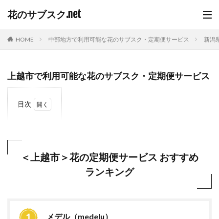
花のサブスク.net
HOME
中部地方で利用可能な花のサブスク・定期便サービス
新潟
上越市で利用可能な花のサブスク・定期便サービス
目次
1
＜上
越市
＞花
の定
＜上越市＞花の定期便サービス おすすめ
期便
ランキング
サー
ビス
おす
すめ
ラン
キン
メデル（medelu）