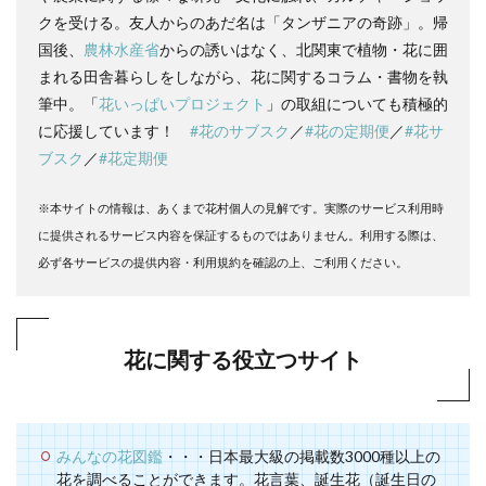
クを受ける。友人からのあだ名は「タンザニアの奇跡」。帰
国後、
農林水産省
からの誘いはなく、北関東で植物・花に囲
まれる田舎暮らしをしながら、花に関するコラム・書物を執
筆中。「
花いっぱいプロジェクト
」の取組についても積極的
に応援しています！
#花のサブスク
／
#花の定期便
／
#花サ
ブスク
／
#花定期便
※本サイトの情報は、あくまで花村個人の見解です。実際のサービス利用時
に提供されるサービス内容を保証するものではありません。利用する際は、
必ず各サービスの提供内容・利用規約を確認の上、ご利用ください。
花に関する役立つサイト
みんなの花図鑑
・・・日本最大級の掲載数3000種以上の
花を調べることができます。花言葉、誕生花（誕生日の