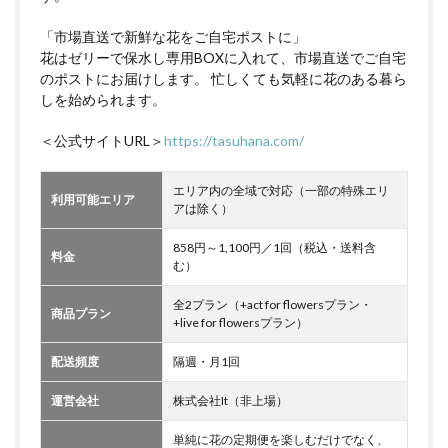
「市場直送で新鮮な花をご自宅ポストに」
花はゼリーで保水し専用BOXに入れて、市場直送でご自宅
のポストにお届けします。 忙しくても気軽に花のある暮ら
しを始められます。
＜公式サイトURL＞
https://tasuhana.com/
エリア内の全域で対応（一部の特殊エリ
利用可能エリア
アは除く）
858円～1,100円／1回（税込・送料含
料金
む）
全2プラン（+act for flowersプラン・
商品プラン
+live for flowersプラン）
配送頻度
隔週・月1回
運営会社
株式会社It（非上場）
単純に花の定期便を楽しむだけでなく、