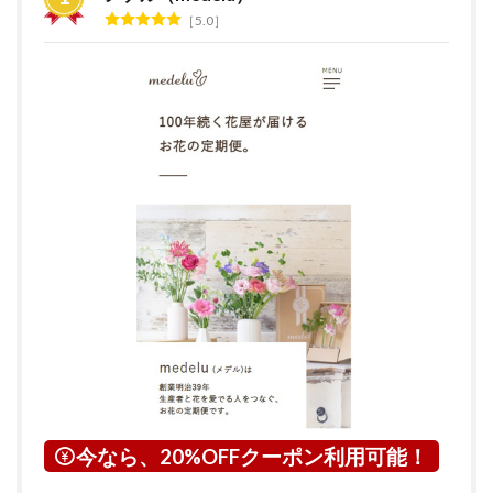
グ
5.0
2
花の
サブ
ス
ク・
定期
便サ
ービ
スと
は？
3
新潟
県に
つい
て
4
上越
市に
つい
今なら、20%OFFクーポン利用可能！
て