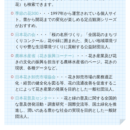
花）も検索できます。
季節の花300
・・・1997年から運営されている個人サイ
ト。蕾から開花までの変化が楽しめる定点観測シリーズ
がおすすめ。
日本花の会
・・・「桜の名所づくり」「全国花のまちづ
くりコンクール」花や緑に囲まれた、美しい地域環境づ
くりや豊な生活環境づくりに貢献する公益財団法人。
農林水産省（花き振興コーナー）
・・・花き産業及び花
きの文化の振興を担当する農林水産省のページ。花きの
現状、各種データなど。
日本花き卸売市場協会
・・・花き卸売市場の業務適正
化・経営の健全化を図る等、花の流通改善を促進するこ
とによって花き産業の発展を目的とした一般社団法人。
日本花普及センター
・・・花と緑の普及に関する全国的
な普及啓発活動・調査研究・国際交流等、国土緑化を推
進し、潤いのある豊かな社会の実現を目的とした一般財
団法人。