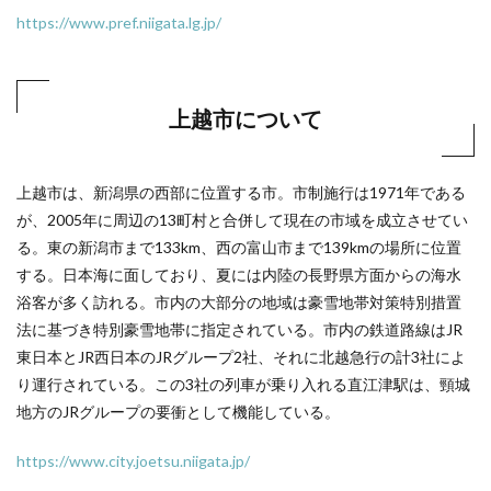
https://www.pref.niigata.lg.jp/
上越市について
上越市は、新潟県の西部に位置する市。市制施行は1971年である
が、2005年に周辺の13町村と合併して現在の市域を成立させてい
る。東の新潟市まで133km、西の富山市まで139kmの場所に位置
する。日本海に面しており、夏には内陸の長野県方面からの海水
浴客が多く訪れる。市内の大部分の地域は豪雪地帯対策特別措置
法に基づき特別豪雪地帯に指定されている。市内の鉄道路線はJR
東日本とJR西日本のJRグループ2社、それに北越急行の計3社によ
り運行されている。この3社の列車が乗り入れる直江津駅は、頸城
地方のJRグループの要衝として機能している。
https://www.city.joetsu.niigata.jp/