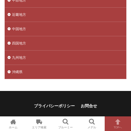
中部地方
近畿地方
中国地方
四国地方
九州地方
沖縄県
プライバシーポリシー
お問合せ
© Copyright 2026
花のサブスク.net
.
ホーム
エリア検索
ブルーミー
メデル
TOPへ