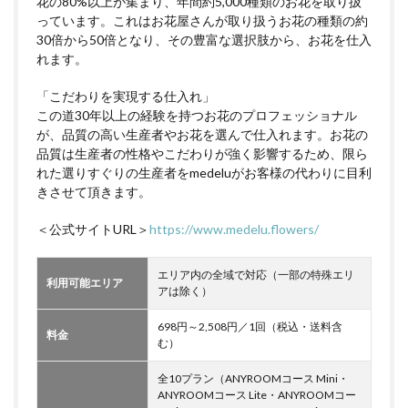
花の80%以上が集まり、年間約5,000種類のお花を取り扱
っています。これはお花屋さんが取り扱うお花の種類の約
30倍から50倍となり、その豊富な選択肢から、お花を仕入
れます。
「こだわりを実現する仕入れ」
この道30年以上の経験を持つお花のプロフェッショナル
が、品質の高い生産者やお花を選んで仕入れます。お花の
品質は生産者の性格やこだわりが強く影響するため、限ら
れた選りすぐりの生産者をmedeluがお客様の代わりに目利
きさせて頂きます。
＜公式サイトURL＞
https://www.medelu.flowers/
エリア内の全域で対応（一部の特殊エリ
利用可能エリア
アは除く）
698円～2,508円／1回（税込・送料含
料金
む）
全10プラン（ANYROOMコース Mini・
ANYROOMコース Lite・ANYROOMコー