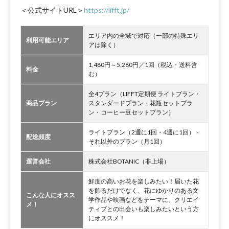
＜公式サイトURL＞
https://lifft.jp/
エリア内の全域で対応（一部の特殊エリ
利用可能エリア
アは除く）
1,480円～5,280円／1回（税込・送料含
料金
む）
全4プラン（LIFFT定期便 ライトプラン・
商品プラン
スタンダードプラン・花瓶セットプラ
ン・コーヒー豆セットプラン）
ライトプラン（2週に1回・4週に1回）・
配送頻度
それ以外のプラン（月1回）
運営会社
株式会社BOTANIC（非上場）
鮮度の高いお花を楽しみたい！届いた花
を飾るだけでなく、花にゆかりのある文
こんな人にオスス
学作品や映画などをテーマに、クリエイ
メ！
ティブとの出会いも楽しみたいという方
にオススメ！