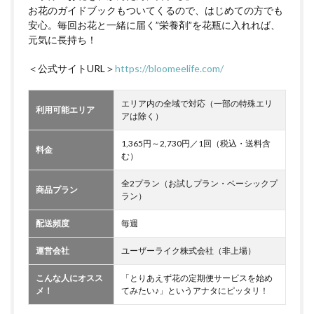
お花のガイドブックもついてくるので、はじめての方でも
安心。毎回お花と一緒に届く”栄養剤”を花瓶に入れれば、
元気に長持ち！
＜公式サイトURL＞
https://bloomeelife.com/
エリア内の全域で対応（一部の特殊エリ
利用可能エリア
アは除く）
1,365円～2,730円／1回（税込・送料含
料金
む）
全2プラン（お試しプラン・ベーシックプ
商品プラン
ラン）
配送頻度
毎週
運営会社
ユーザーライク株式会社（非上場）
こんな人にオスス
「とりあえず花の定期便サービスを始め
メ！
てみたい♪」というアナタにピッタリ！