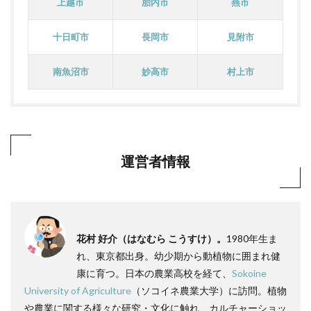
上越市
胎内市
燕市
十日町市
長岡市
見附市
南魚沼市
妙高市
村上市
運営者情報
花村 好介（はなむら こうすけ）。
1980年生ま
れ、東京都出身。幼少期から動植物に囲まれ健
康に育つ。日本の農業高校を経て、
Sokoine
University of Agriculture
（ソコイネ農業大学）に訪問。植物
や農業に関する様々な研究・文化に触れ、カルチャーショッ