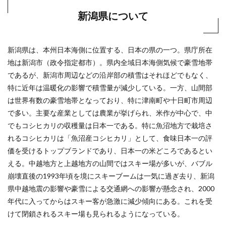
新潟県について
新潟県は、本州日本海側に位置する、日本の県の一つ。県庁所在
地は新潟市（政令指定都市）。県内全域日本海側気候で豪雪地帯
であるが、新潟市周辺などの沿岸部の積雪はそれほどでもなく、
特に近年は温暖化の影響で積雪量が減少している。一方、山間部
は世界有数の豪雪地帯となっており、特に津南町や十日町市周辺
で多い。主要な産業としては農業が挙げられ、米作が中心で、中
でもコシヒカリの収穫量は日本一である。特に魚沼地方で栽培さ
れるコシヒカリは「魚沼産コシヒカリ」として、食味日本一の評
価を受けるトップブランドであり、日本一の米どころであるとい
える。中越地方と上越地方の山間ではスキー場が多いが、バブル
崩壊直後の1993年頃を境にスキーブームは一気に過ぎ去り、新潟
県中越地震の影響や豪雪による交通網への影響が懸念され、2000
年代に入ってからはスキー客が急激に減少傾向にある。これを受
けて閉鎖されるスキー場も見られるようになっている。