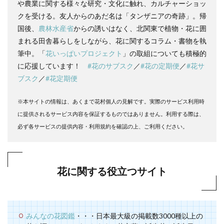
や農業に関する様々な研究・文化に触れ、カルチャーショッ
クを受ける。友人からのあだ名は「タンザニアの奇跡」。帰
国後、
農林水産省
からの誘いはなく、北関東で植物・花に囲
まれる田舎暮らしをしながら、花に関するコラム・書物を執
筆中。「
花いっぱいプロジェクト
」の取組についても積極的
に応援しています！
#花のサブスク
／
#花の定期便
／
#花サ
ブスク
／
#花定期便
※本サイトの情報は、あくまで花村個人の見解です。実際のサービス利用時
に提供されるサービス内容を保証するものではありません。利用する際は、
必ず各サービスの提供内容・利用規約を確認の上、ご利用ください。
花に関する役立つサイト
みんなの花図鑑
・・・日本最大級の掲載数3000種以上の