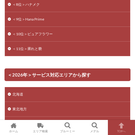
＜8位＞ハナメク
＜9位＞Hana Prime
＜10位＞ピュアフラワー
＜11位＞霽れと褻
＜2026年＞サービス対応エリアから探す
北海道
東北地方
関東地方
ホーム
エリア検索
ブルーミー
メデル
TOPへ