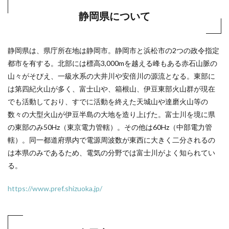
静岡県について
静岡県は、県庁所在地は静岡市。静岡市と浜松市の2つの政令指定
都市を有する。北部には標高3,000mを越える峰もある赤石山脈の
山々がそびえ、一級水系の大井川や安倍川の源流となる。東部に
は第四紀火山が多く、富士山や、箱根山、伊豆東部火山群が現在
でも活動しており、すでに活動を終えた天城山や達磨火山等の
数々の大型火山が伊豆半島の大地を造り上げた。富士川を境に県
の東部のみ50Hz（東京電力管轄）。その他は60Hz（中部電力管
轄）。同一都道府県内で電源周波数が東西に大きく二分されるの
は本県のみであるため、電気の分野では富士川がよく知られてい
る。
https://www.pref.shizuoka.jp/