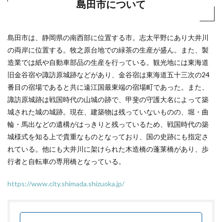
島田市について
島田市は、静岡県の南西部に位置する市。志太平野にあり大井川
の両岸に位置する。牧之原台地での緑茶の生産が盛ん。また、製
造業では紙や自動車部品の生産を行っている。観光地には東海道
旧金谷宿や諏訪原城跡などがあり、金谷宿は東海道五十三次の24
番目の宿場であると共に遠江国最東端の宿場町であった。また、
諏訪原城跡は戦国時代の山城の跡で、甲斐の守護大名によって築
城された城の城跡。現在、建築物は残っていないものの、堀・曲
輪・馬出などの遺構がはっきりと残っているため、戦国時代の築
城様式を知る上で貴重なものとなっており、国の史跡にも指定さ
れている。他にも大井川に架けられた木造橋の蓬莱橋があり、歩
行者と自転車の専用橋となっている。
https://www.city.shimada.shizuoka.jp/