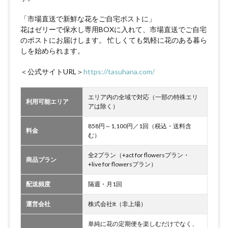
「市場直送で新鮮な花をご自宅ポストに」
花はゼリーで保水し専用BOXに入れて、市場直送でご自宅
のポストにお届けします。 忙しくても気軽に花のある暮ら
しを始められます。
＜公式サイトURL＞
https://tasuhana.com/
エリア内の全域で対応（一部の特殊エリ
利用可能エリア
アは除く）
858円～1,100円／1回（税込・送料含
料金
む）
全2プラン（+act for flowersプラン・
商品プラン
+live for flowersプラン）
配送頻度
隔週・月1回
運営会社
株式会社It（非上場）
単純に花の定期便を楽しむだけでなく、