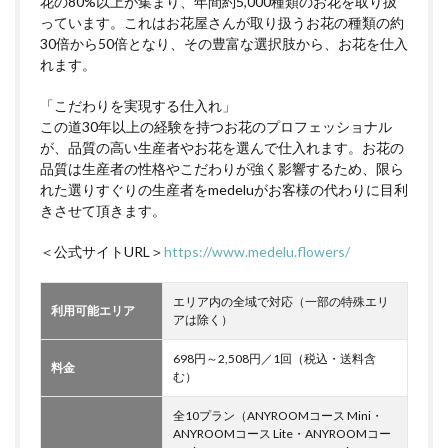
花の80%以上が集まり、年間約5,000種類のお花を取り扱
っています。これはお花屋さんが取り扱うお花の種類の約
30倍から50倍となり、その豊富な選択肢から、お花を仕入
れます。
「こだわりを実現する仕入れ」
この道30年以上の経験を持つお花のプロフェッショナル
が、品質の高い生産者やお花を選んで仕入れます。お花の
品質は生産者の性格やこだわりが強く影響するため、限ら
れた選りすぐりの生産者をmedeluがお客様の代わりに目利
きさせて頂きます。
＜公式サイトURL＞
https://www.medelu.flowers/
エリア内の全域で対応（一部の特殊エリ
利用可能エリア
アは除く）
698円～2,508円／1回（税込・送料含
料金
む）
全10プラン（ANYROOMコース Mini・
ANYROOMコース Lite・ANYROOMコー