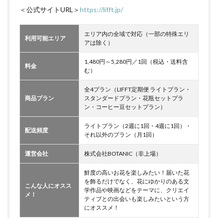
＜公式サイトURL＞
https://lifft.jp/
エリア内の全域で対応（一部の特殊エリ
利用可能エリア
アは除く）
1,480円～5,280円／1回（税込・送料含
料金
む）
全4プラン（LIFFT定期便 ライトプラン・
商品プラン
スタンダードプラン・花瓶セットプラ
ン・コーヒー豆セットプラン）
ライトプラン（2週に1回・4週に1回）・
配送頻度
それ以外のプラン（月1回）
運営会社
株式会社BOTANIC（非上場）
鮮度の高いお花を楽しみたい！届いた花
を飾るだけでなく、花にゆかりのある文
こんな人にオスス
学作品や映画などをテーマに、クリエイ
メ！
ティブとの出会いも楽しみたいという方
にオススメ！