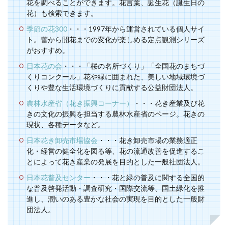
花を調べることができます。花言葉、誕生花（誕生日の
花）も検索できます。
季節の花300
・・・1997年から運営されている個人サイ
ト。蕾から開花までの変化が楽しめる定点観測シリーズ
がおすすめ。
日本花の会
・・・「桜の名所づくり」「全国花のまちづ
くりコンクール」花や緑に囲まれた、美しい地域環境づ
くりや豊な生活環境づくりに貢献する公益財団法人。
農林水産省（花き振興コーナー）
・・・花き産業及び花
きの文化の振興を担当する農林水産省のページ。花きの
現状、各種データなど。
日本花き卸売市場協会
・・・花き卸売市場の業務適正
化・経営の健全化を図る等、花の流通改善を促進するこ
とによって花き産業の発展を目的とした一般社団法人。
日本花普及センター
・・・花と緑の普及に関する全国的
な普及啓発活動・調査研究・国際交流等、国土緑化を推
進し、潤いのある豊かな社会の実現を目的とした一般財
団法人。