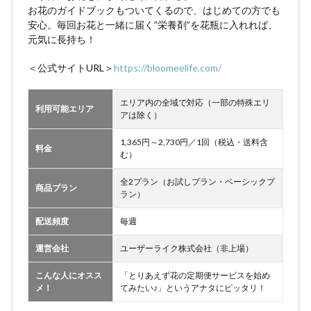
お花のガイドブックもついてくるので、はじめての方でも
安心。毎回お花と一緒に届く”栄養剤”を花瓶に入れれば、
元気に長持ち！
＜公式サイトURL＞
https://bloomeelife.com/
エリア内の全域で対応（一部の特殊エリ
利用可能エリア
アは除く）
1,365円～2,730円／1回（税込・送料含
料金
む）
全2プラン（お試しプラン・ベーシックプ
商品プラン
ラン）
配送頻度
毎週
運営会社
ユーザーライク株式会社（非上場）
こんな人にオスス
「とりあえず花の定期便サービスを始め
メ！
てみたい♪」というアナタにピッタリ！