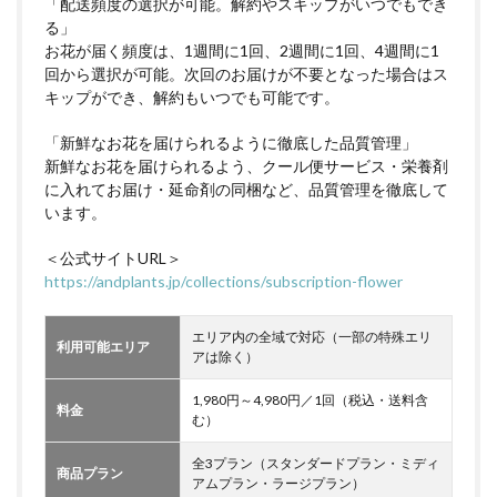
「配送頻度の選択が可能。解約やスキップがいつでもでき
る」
お花が届く頻度は、1週間に1回、2週間に1回、4週間に1
回から選択が可能。次回のお届けが不要となった場合はス
キップができ、解約もいつでも可能です。
「新鮮なお花を届けられるように徹底した品質管理」
新鮮なお花を届けられるよう、クール便サービス・栄養剤
に入れてお届け・延命剤の同梱など、品質管理を徹底して
います。
＜公式サイトURL＞
https://andplants.jp/collections/subscription-flower
エリア内の全域で対応（一部の特殊エリ
利用可能エリア
アは除く）
1,980円～4,980円／1回（税込・送料含
料金
む）
全3プラン（スタンダードプラン・ミディ
商品プラン
アムプラン・ラージプラン）