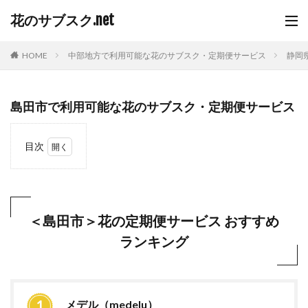
花のサブスク.net
HOME
中部地方で利用可能な花のサブスク・定期便サービス
静岡
島田市で利用可能な花のサブスク・定期便サービス
目次
1
＜島
田市
＞花
の定
＜島田市＞花の定期便サービス おすすめ
期便
ランキング
サー
ビス
おす
すめ
ラン
キン
メデル（medelu）