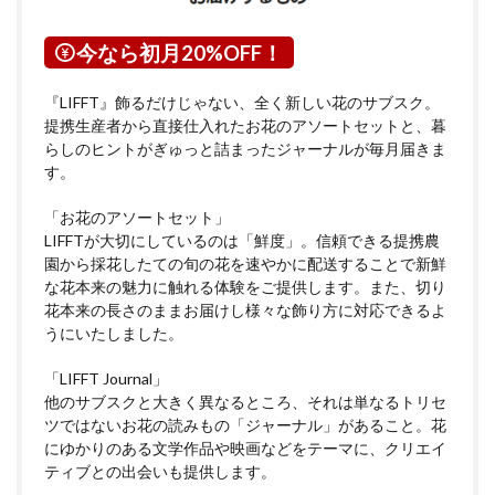
今なら初月20%OFF！
『LIFFT』飾るだけじゃない、全く新しい花のサブスク。
提携生産者から直接仕入れたお花のアソートセットと、暮
らしのヒントがぎゅっと詰まったジャーナルが毎月届きま
す。
「お花のアソートセット」
LIFFTが大切にしているのは「鮮度」。信頼できる提携農
園から採花したての旬の花を速やかに配送することで新鮮
な花本来の魅力に触れる体験をご提供します。また、切り
花本来の長さのままお届けし様々な飾り方に対応できるよ
うにいたしました。
「LIFFT Journal」
他のサブスクと大きく異なるところ、それは単なるトリセ
ツではないお花の読みもの「ジャーナル」があること。花
にゆかりのある文学作品や映画などをテーマに、クリエイ
ティブとの出会いも提供します。