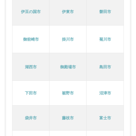
伊豆の国市
伊東市
磐田市
御前崎市
掛川市
菊川市
湖西市
御殿場市
島田市
下田市
裾野市
沼津市
袋井市
藤枝市
富士市