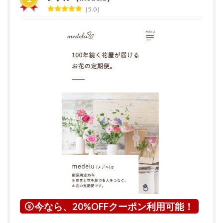
グ
5.0
2
花の
サブ
ス
ク・
定期
便サ
ービ
スと
は？
3
静岡
県に
つい
て
4
島田
市に
つい
今なら、20%OFFクーポン利用可能！
て