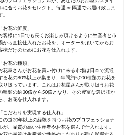
花のプロフェッショナルが、あなたのお部屋のスタイ
ルに合うお花をセレクト。毎週 or 隔週でお届け致しま
す。
「お花の鮮度」
お客様に1日でも長くお楽しみ頂けるように生産者と市
場から直接仕入れたお花を、オーダーを頂いてからお
客様だけのためにお花を仕入れます。
「お花の種類」
お花屋さんがお花を買い付けに来る市場は日本で流通
する花の80%以上が集まり、年間約5,000種類のお花を
取り扱っています。これはお花屋さんが取り扱うお花
の種類の約30倍から50倍となり、その豊富な選択肢か
ら、お花を仕入れます。
「こだわりを実現する仕入れ」
この道30年以上の経験を持つお花のプロフェッショナ
ルが、品質の高い生産者やお花を選んで仕入れます。
お花の品質は生産者の性格やこだわりが強く影響する