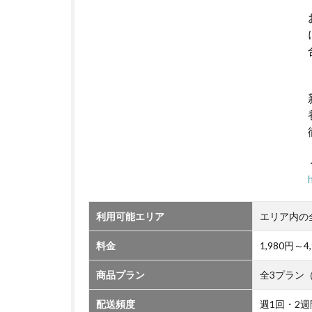
利用可能エリア
エリア内の
料金
1,980円
商品プラン
全3プラン
配送頻度
週1回・2週