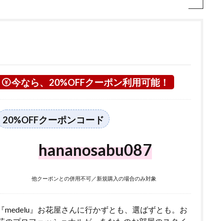
今なら、20%OFFクーポン利用可能！
20%OFFクーポンコード
hananosabu087
他クーポンとの併用不可／新規購入の場合のみ対象
『medelu』お花屋さんに行かずとも、選ばずとも。お