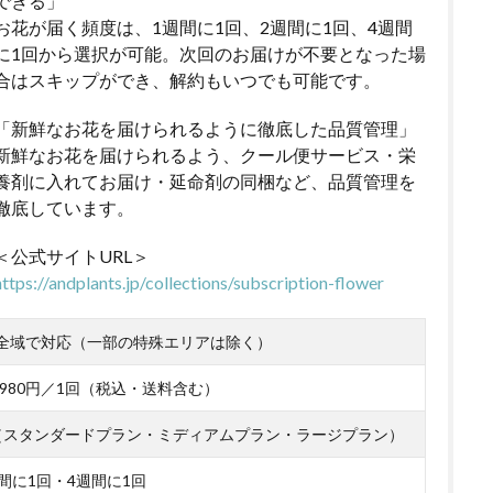
できる」
お花が届く頻度は、1週間に1回、2週間に1回、4週間
に1回から選択が可能。次回のお届けが不要となった場
合はスキップができ、解約もいつでも可能です。
「新鮮なお花を届けられるように徹底した品質管理」
新鮮なお花を届けられるよう、クール便サービス・栄
養剤に入れてお届け・延命剤の同梱など、品質管理を
徹底しています。
＜公式サイトURL＞
https://andplants.jp/collections/subscription-flower
全域で対応（一部の特殊エリアは除く）
～4,980円／1回（税込・送料含む）
（スタンダードプラン・ミディアムプラン・ラージプラン）
間に1回・4週間に1回