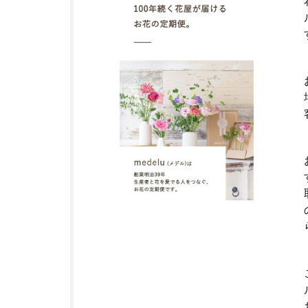
2
花の
サブ
ス
ク・
定期
便サ
ービ
スと
は？
3
福
岡
県
に
つ
い
て
4