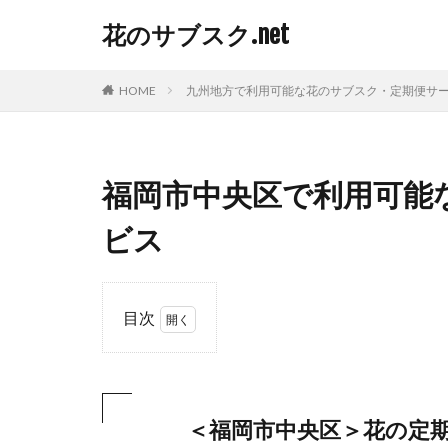
花のサブスク.net
HOME
九州地方で利用可能な花のサブスク・定期便サ
福岡市中央区で利用可能
ビス
目次
1
＜
福
岡
＜福岡市中央区＞花の定
市