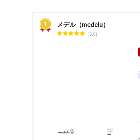
中
央
区
＞
メデル（medelu）
花
5.0
の
定
期
便
サ
ー
ビ
ス
お
す
す
め
ラ
ン
キ
ン
グ