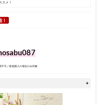
ススメ！
能！
nosabu087
用不可／新規購入の場合のみ対象