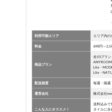
福
岡
市
に
つ
い
利用可能エリア
エリア内の
て
5
料金
698円～2
中
央
全10プラン（
区
ANYROOM
商品プラン
に
Lite・MO
つ
Lite・NAT
い
て
配送頻度
毎週・隔週
運営会社
株式会社me
送料込みで
こんな人にオススメ！
タイルに合