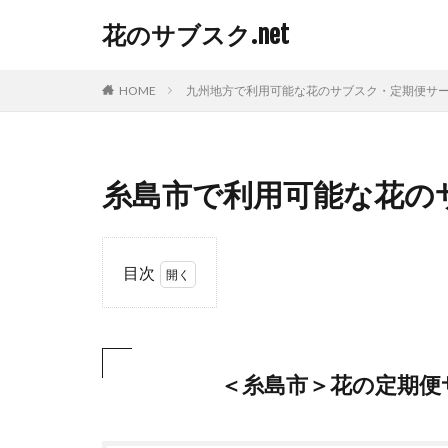
花のサブスク.net
HOME
九州地方で利用可能な花のサブスク・定期便サ
糸島市で利用可能な花の
目次
1
＜
糸
島
＜糸島市＞花の定期便
市
＞
花