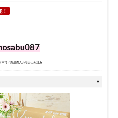
能！
nosabu087
用不可／新規購入の場合のみ対象