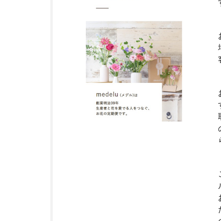
ク・
定期
便サ
ービ
スと
は？
3
福
岡
県
に
つ
い
て
4
糸
島
市
に
つ