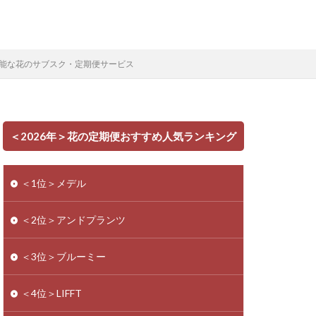
能な花のサブスク・定期便サービス
＜2026年＞花の定期便おすすめ人気ランキング
＜1位＞メデル
＜2位＞アンドプランツ
＜3位＞ブルーミー
＜4位＞LIFFT