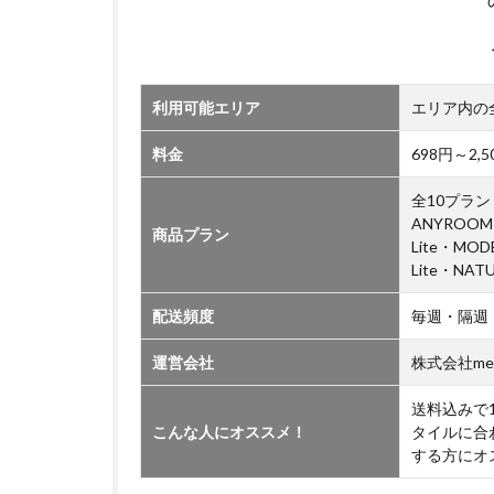
い
て
利用可能エリア
エリア内の
料金
698円～2
全10プラン（
ANYROOM
商品プラン
Lite・MO
Lite・NAT
配送頻度
毎週・隔週
運営会社
株式会社me
送料込みで
こんな人にオススメ！
タイルに合
する方にオ