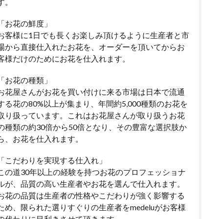
す。
「お花の鮮度」
お客様に1日でも長くお楽しみ頂けるように生産者と市
場から直接仕入れたお花を、オーダーを頂いてからお
客様だけのためにお花を仕入れます。
「お花の種類」
お花屋さんがお花を買い付けに来る市場は日本で流通
する花の80%以上が集まり、年間約5,000種類のお花を
取り扱っています。これはお花屋さんが取り扱うお花
の種類の約30倍から50倍となり、その豊富な選択肢か
ら、お花を仕入れます。
「こだわりを実現する仕入れ」
この道30年以上の経験を持つお花のプロフェッショナ
ルが、品質の高い生産者やお花を選んで仕入れます。
お花の品質は生産者の性格やこだわりが強く影響する
ため、限られた選りすぐりの生産者をmedeluがお客様
の代わりに目利きさせて頂きます。