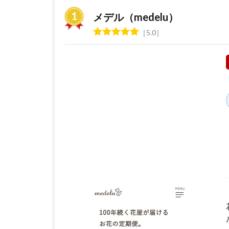
の
定
メデル（medelu）
期
5.0
便
サ
ー
ビ
ス
お
す
す
め
ラ
ン
キ
ン
グ
2
花の
サブ
ス