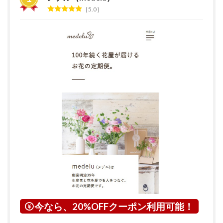
グ
5.0
2
花の
サブ
ス
ク・
定期
便サ
ービ
スと
は？
3
北海
道に
つい
て
4
小樽
市に
つい
今なら、20%OFFクーポン利用可能！
て