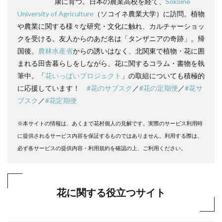
康に育つ。日本の農業高校を経て、
Sokoine
University of Agriculture
（ソコイネ農業大学）に訪問。植物
や農業に関する様々な研究・文化に触れ、カルチャーショッ
クを受ける。友人からのあだ名は「タンザニアの奇跡」。帰
国後、
農林水産省
からの誘いはなく、北関東で植物・花に囲
まれる田舎暮らしをしながら、花に関するコラム・書物を執
筆中。「
花いっぱいプロジェクト
」の取組についても積極的
に応援しています！
#花のサブスク
／
#花の定期便
／
#花サ
ブスク
／
#花定期便
※本サイトの情報は、あくまで花村個人の見解です。実際のサービス利用時
に提供されるサービス内容を保証するものではありません。利用する際は、
必ず各サービスの提供内容・利用規約を確認の上、ご利用ください。
花に関する役立つサイト