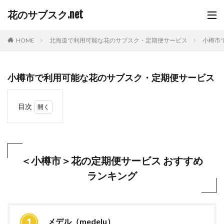
花のサブスク.net
HOME
北海道で利用可能な花のサブスク・定期便サービス
小樽市
小樽市で利用可能な花のサブスク・定期便サービス
目次
1
＜小
樽市
＞花
の定
＜小樽市＞花の定期便サービス おすすめ
期便
ランキング
サー
ビス
おす
すめ
ラン
キン
メデル（medelu）