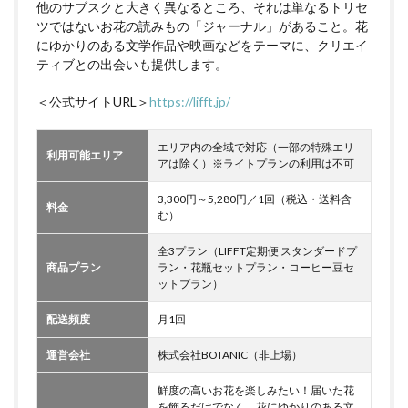
他のサブスクと大きく異なるところ、それは単なるトリセ
ツではないお花の読みもの「ジャーナル」があること。花
にゆかりのある文学作品や映画などをテーマに、クリエイ
ティブとの出会いも提供します。
＜公式サイトURL＞
https://lifft.jp/
エリア内の全域で対応（一部の特殊エリ
利用可能エリア
アは除く）※ライトプランの利用は不可
3,300円～5,280円／1回（税込・送料含
料金
む）
全3プラン（LIFFT定期便 スタンダードプ
商品プラン
ラン・花瓶セットプラン・コーヒー豆セ
ットプラン）
配送頻度
月1回
運営会社
株式会社BOTANIC（非上場）
鮮度の高いお花を楽しみたい！届いた花
を飾るだけでなく、花にゆかりのある文