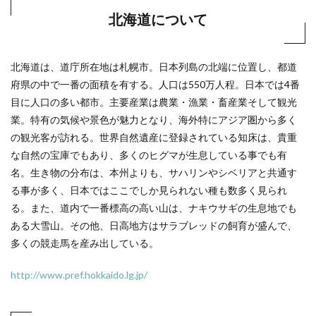
北海道について
北海道は、道庁所在地は札幌市。日本列島の北端に位置し、都道
府県の中で一番の面積を有する。人口は550万人程。日本では4番
目に人口の多い都市。主要産業は農業・漁業・畜産業そして観光
業。特有の気候や景色が魅力となり、海外特にアジア圏から多く
の観光客が訪れる。世界自然遺産に登録されている知床は、貴重
な自然の宝庫でもあり、多くのヒグマが生息している事でも有
名。生き物の分布は、本州よりも、サハリンやシベリアと共通す
る事が多く、日本ではここでしか見られない種も数多く見られ
る。また、道内で一番標高の高い山は、ナキウサギの生息地でも
ある大雪山。その他、日高地方はサラブレッドの飼育が盛んで、
多くの競走馬を産み出している。
http://www.pref.hokkaido.lg.jp/