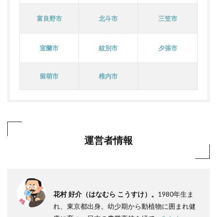
富良野市
北斗市
三笠市
室蘭市
紋別市
夕張市
留萌市
稚内市
運営者情報
花村 好介（はなむら こうすけ）。
1980年生ま
れ、東京都出身。幼少期から動植物に囲まれ健