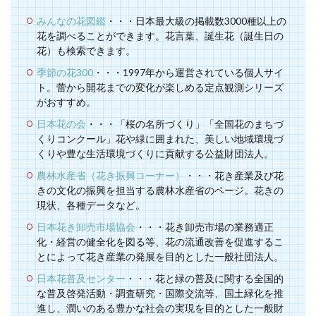
みんなの花図鑑
・・・日本最大級の掲載数3000種以上の
花を調べることができます。花言葉、誕生花（誕生日の
花）も検索できます。
季節の花300
・・・1997年から運営されている個人サイ
ト。蕾から開花までの変化が楽しめる定点観測シリーズ
がおすすめ。
日本花の会
・・・「桜の名所づくり」「全国花のまちづ
くりコンクール」花や緑に囲まれた、美しい地域環境づ
くりや豊な生活環境づくりに貢献する公益財団法人。
農林水産省（花き振興コーナー）
・・・花き産業及び花
きの文化の振興を担当する農林水産省のページ。花きの
現状、各種データなど。
日本花き卸売市場協会
・・・花き卸売市場の業務適正
化・経営の健全化を図る等、花の流通改善を促進するこ
とによって花き産業の発展を目的とした一般社団法人。
日本花普及センター
・・・花と緑の普及に関する全国的
な普及啓発活動・調査研究・国際交流等、国土緑化を推
進し、潤いのある豊かな社会の実現を目的とした一般財