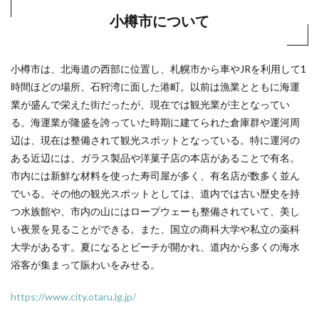
小樽市について
小樽市は、北海道の西部に位置し、札幌市から車やJRを利用して1
時間ほどの場所、石狩湾に面した港町。以前は漁業とともに海運
業が盛んで栄えた街だったが、現在では観光業が主となってい
る。海運業が隆盛を誇っていた時期に建てられた倉庫群や運河周
辺は、現在は整備されて観光スポットとなっている。特に運河の
ある近辺には、ガラス製品や洋菓子店の本店があることで有名。
市内には新鮮な材料を使った寿司屋が多く、有名店が数多く並ん
でいる。その他の観光スポットとしては、道内では古い歴史を持
つ水族館や、市内の山にはロープウェーも整備されていて、美し
い夜景を見ることができる。また、国立の商科大学や私立の薬科
大学があるす。夏になるとビーチが開かれ、道内から多くの海水
浴客が集まって賑わいをみせる。
https://www.city.otaru.lg.jp/