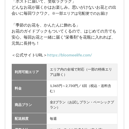
「ポストに届いて、受取ラクラク」
どんなお花が届くかはお楽しみ。思いがけないお花との出
会いに毎回ワクワク。
※一部エリアは宅配便でのお届け
「季節のお花を、かんたんに飾れる」
お花のガイドブックもついてくるので、はじめての方でも
安心。毎回お花と一緒に届く”栄養剤”を花瓶に入れれば、
元気に長持ち！
＜公式サイトURL＞
https://bloomeelife.com/
エリア内の全域で対応（一部の特殊エリ
利用可能エリア
アは除く）
1,365円～2,730円／1回（税込・送料含
料金
む）
全2プラン（お試しプラン・ベーシックプ
商品プラン
ラン）
配送頻度
毎週