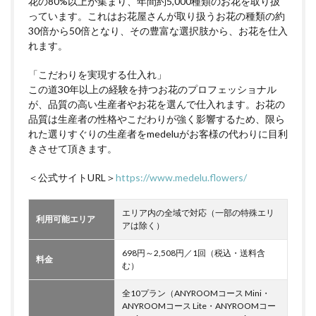
花の80%以上が集まり、年間約5,000種類のお花を取り扱
っています。これはお花屋さんが取り扱うお花の種類の約
30倍から50倍となり、その豊富な選択肢から、お花を仕入
れます。
「こだわりを実現する仕入れ」
この道30年以上の経験を持つお花のプロフェッショナル
が、品質の高い生産者やお花を選んで仕入れます。お花の
品質は生産者の性格やこだわりが強く影響するため、限ら
れた選りすぐりの生産者をmedeluがお客様の代わりに目利
きさせて頂きます。
＜公式サイトURL＞
https://www.medelu.flowers/
エリア内の全域で対応（一部の特殊エリ
利用可能エリア
アは除く）
698円～2,508円／1回（税込・送料含
料金
む）
全10プラン（ANYROOMコース Mini・
ANYROOMコース Lite・ANYROOMコー