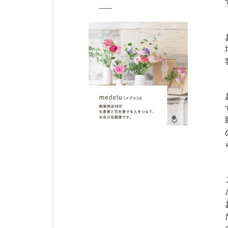
ク・
定期
便サ
ービ
スと
は？
3
北
海
道
に
つ
い
て
4
深
川
市
に
つ