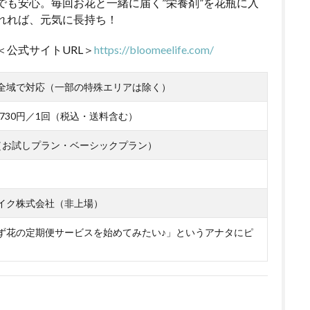
でも安心。毎回お花と一緒に届く”栄養剤”を花瓶に入
れれば、元気に長持ち！
＜公式サイトURL＞
https://bloomeelife.com/
全域で対応（一部の特殊エリアは除く）
～2,730円／1回（税込・送料含む）
（お試しプラン・ベーシックプラン）
イク株式会社（非上場）
ず花の定期便サービスを始めてみたい♪」というアナタにピ