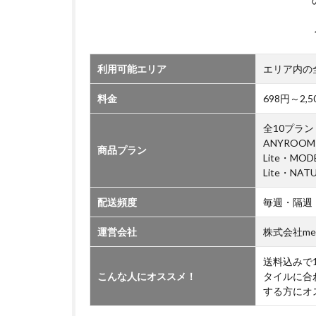
い
て
利用可能エリア
エリア内の
料金
698円～2
全10プラン（
ANYROOM
商品プラン
Lite・MO
Lite・NAT
配送頻度
毎週・隔週
運営会社
株式会社me
送料込みで
こんな人にオススメ！
タイルに合
する方にオ