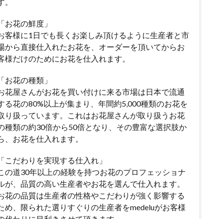
す。
「お花の鮮度」
お客様に1日でも長くお楽しみ頂けるように生産者と市
場から直接仕入れたお花を、オーダーを頂いてからお
客様だけのためにお花を仕入れます。
「お花の種類」
お花屋さんがお花を買い付けに来る市場は日本で流通
する花の80%以上が集まり、年間約5,000種類のお花を
取り扱っています。これはお花屋さんが取り扱うお花
の種類の約30倍から50倍となり、その豊富な選択肢か
ら、お花を仕入れます。
「こだわりを実現する仕入れ」
この道30年以上の経験を持つお花のプロフェッショナ
ルが、品質の高い生産者やお花を選んで仕入れます。
お花の品質は生産者の性格やこだわりが強く影響する
ため、限られた選りすぐりの生産者をmedeluがお客様
の代わりに目利きさせて頂きます。