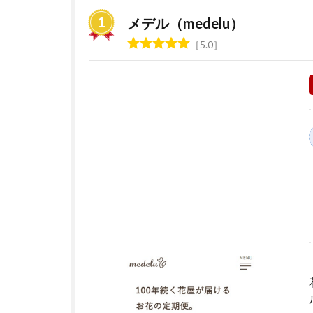
の
定
メデル（medelu）
期
5.0
便
サ
ー
ビ
ス
お
す
す
め
ラ
ン
キ
ン
グ
2
花の
サブ
ス