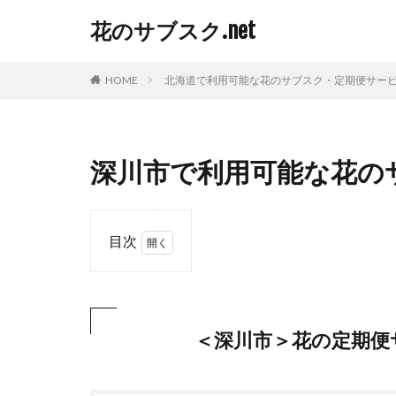
花のサブスク.net
HOME
北海道で利用可能な花のサブスク・定期便サー
深川市で利用可能な花の
目次
1
＜
深
川
＜深川市＞花の定期便
市
＞
花