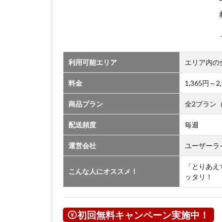
利用可能エリア
エリア内の
料金
1,365円
商品プラン
全2プラン
配送頻度
毎週
運営会社
ユーザーラ
「とりあえ
こんな人にオススメ！
ッタリ！
初回無料キャンペーン実施中！