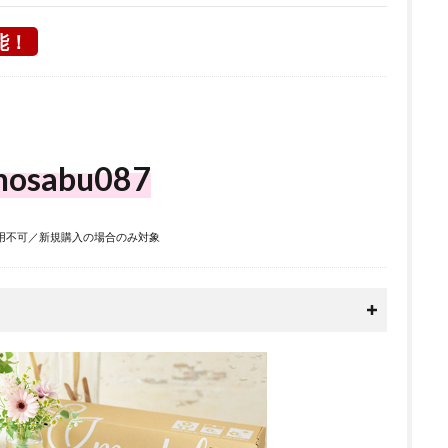
能！
nosabu087
用不可／新規購入の場合のみ対象