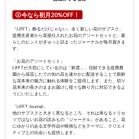
今なら初月20%OFF！
『LIFFT』飾るだけじゃない、全く新しい花のサブスク。
提携生産者から直接仕入れたお花のアソートセットと、暮
らしのヒントがぎゅっと詰まったジャーナルが毎月届きま
す。
「お花のアソートセット」
LIFFTが大切にしているのは「鮮度」。信頼できる提携農
園から採花したての旬の花を速やかに配送することで新鮮
な花本来の魅力に触れる体験をご提供します。また、切り
花本来の長さのままお届けし様々な飾り方に対応できるよ
うにいたしました。
「LIFFT Journal」
他のサブスクと大きく異なるところ、それは単なるトリセ
ツではないお花の読みもの「ジャーナル」があること。花
にゆかりのある文学作品や映画などをテーマに、クリエイ
ティブとの出会いも提供します。