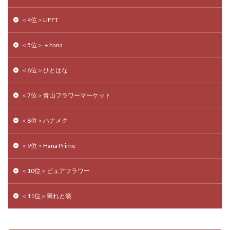
＜4位＞LIFFT
＜5位＞＋hana
＜6位＞ひとはな
＜7位＞青山フラワーマーケット
＜8位＞ハナメク
＜9位＞Hana Prime
＜10位＞ピュアフラワー
＜11位＞霽れと褻