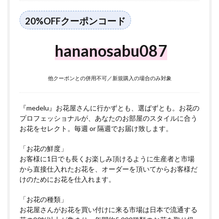
5
青森
20%OFFクーポンコード
市に
つい
て
hananosabu087
他クーポンとの併用不可／新規購入の場合のみ対象
『medelu』お花屋さんに行かずとも、選ばずとも。お花の
プロフェッショナルが、あなたのお部屋のスタイルに合う
お花をセレクト。毎週 or 隔週でお届け致します。
「お花の鮮度」
お客様に1日でも長くお楽しみ頂けるように生産者と市場
から直接仕入れたお花を、オーダーを頂いてからお客様だ
けのためにお花を仕入れます。
「お花の種類」
お花屋さんがお花を買い付けに来る市場は日本で流通する