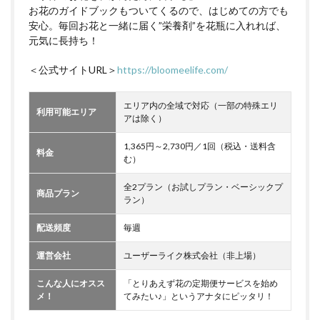
お花のガイドブックもついてくるので、はじめての方でも
安心。毎回お花と一緒に届く”栄養剤”を花瓶に入れれば、
元気に長持ち！
＜公式サイトURL＞
https://bloomeelife.com/
エリア内の全域で対応（一部の特殊エリ
利用可能エリア
アは除く）
1,365円～2,730円／1回（税込・送料含
料金
む）
全2プラン（お試しプラン・ベーシックプ
商品プラン
ラン）
配送頻度
毎週
運営会社
ユーザーライク株式会社（非上場）
こんな人にオスス
「とりあえず花の定期便サービスを始め
メ！
てみたい♪」というアナタにピッタリ！