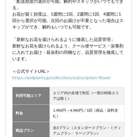
「配送頻度の選択が可能。解約やスキップがいつでもでき
る」
お花が届く頻度は、1週間に1回、2週間に1回、4週間に1
回から選択が可能。次回のお届けが不要となった場合はス
キップができ、解約もいつでも可能です。
「新鮮なお花を届けられるように徹底した品質管理」
新鮮なお花を届けられるよう、クール便サービス・栄養剤
に入れてお届け・延命剤の同梱など、品質管理を徹底して
います。
＜公式サイトURL＞
https://andplants.jp/collections/subscription-flower
エリア内の全域で対応（一部の特殊エリ
利用可能エリア
アは除く）
1,980円～4,980円／1回（税込・送料含
料金
む）
全3プラン（スタンダードプラン・ミディ
商品プラン
アムプラン・ラージプラン）