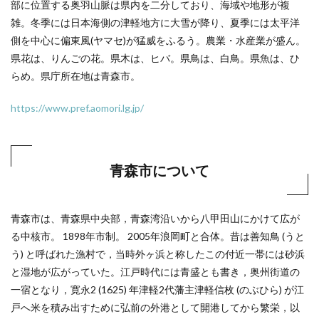
部に位置する奥羽山脈は県内を二分しており、海域や地形が複
雑。冬季には日本海側の津軽地方に大雪が降り、夏季には太平洋
側を中心に偏東風(ヤマセ)が猛威をふるう。農業・水産業が盛ん。
県花は、りんごの花。県木は、ヒバ。県鳥は、白鳥。県魚は、ひ
らめ。県庁所在地は青森市。
https://www.pref.aomori.lg.jp/
青森市について
青森市は、青森県中央部，青森湾沿いから八甲田山にかけて広が
る中核市。 1898年市制。 2005年浪岡町と合体。昔は善知鳥 (うと
う) と呼ばれた漁村で，当時外ヶ浜と称したこの付近一帯には砂浜
と湿地が広がっていた。江戸時代には青盛とも書き，奥州街道の
一宿となり，寛永2 (1625) 年津軽2代藩主津軽信枚 (のぶひら) が江
戸へ米を積み出すために弘前の外港として開港してから繁栄，以