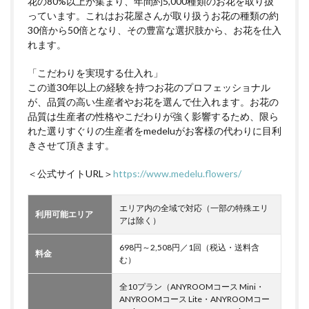
花の80%以上が集まり、年間約5,000種類のお花を取り扱
っています。これはお花屋さんが取り扱うお花の種類の約
30倍から50倍となり、その豊富な選択肢から、お花を仕入
れます。
「こだわりを実現する仕入れ」
この道30年以上の経験を持つお花のプロフェッショナル
が、品質の高い生産者やお花を選んで仕入れます。お花の
品質は生産者の性格やこだわりが強く影響するため、限ら
れた選りすぐりの生産者をmedeluがお客様の代わりに目利
きさせて頂きます。
＜公式サイトURL＞
https://www.medelu.flowers/
エリア内の全域で対応（一部の特殊エリ
利用可能エリア
アは除く）
698円～2,508円／1回（税込・送料含
料金
む）
全10プラン（ANYROOMコース Mini・
ANYROOMコース Lite・ANYROOMコー