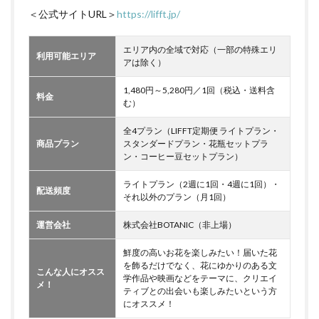
＜公式サイトURL＞
https://lifft.jp/
エリア内の全域で対応（一部の特殊エリ
利用可能エリア
アは除く）
1,480円～5,280円／1回（税込・送料含
料金
む）
全4プラン（LIFFT定期便 ライトプラン・
商品プラン
スタンダードプラン・花瓶セットプラ
ン・コーヒー豆セットプラン）
ライトプラン（2週に1回・4週に1回）・
配送頻度
それ以外のプラン（月1回）
運営会社
株式会社BOTANIC（非上場）
鮮度の高いお花を楽しみたい！届いた花
を飾るだけでなく、花にゆかりのある文
こんな人にオスス
学作品や映画などをテーマに、クリエイ
メ！
ティブとの出会いも楽しみたいという方
にオススメ！