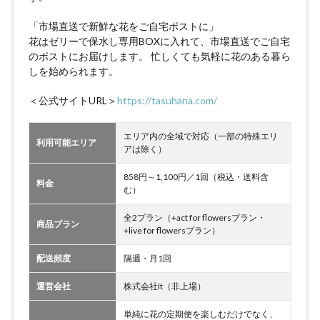
「市場直送で新鮮な花をご自宅ポストに」
花はゼリーで保水し専用BOXに入れて、市場直送でご自宅
のポストにお届けします。 忙しくても気軽に花のある暮ら
しを始められます。
＜公式サイトURL＞
https://tasuhana.com/
エリア内の全域で対応（一部の特殊エリ
利用可能エリア
アは除く）
858円～1,100円／1回（税込・送料含
料金
む）
全2プラン（+act for flowersプラン・
商品プラン
+live for flowersプラン）
配送頻度
隔週・月1回
運営会社
株式会社It（非上場）
単純に花の定期便を楽しむだけでなく、