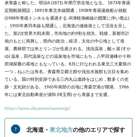
来青森と称した。明治4 (1871) 年県庁所在地となる。 1873年青函
定期航路開設，1891年東北本線開通，1908年青函連絡船が就航
(1988年青函トンネルを通過する JR津軽海峡線の開業に伴い廃止)
。 1905年奥羽本線も開通し，北海道の連絡港として活況を呈し
た。第2次世界大戦末期，市街地の約9割を焼失。戦後，新都市計
画のもとに再興し，県内の政治，経済，文化の中心地として発
展。農林部では米とリンゴが生産される。浅虫温泉，酸ヶ湯 (すか
ゆ) 温泉，田代温泉などの温泉地を市域にもち，八甲田連峰や十和
田湖探勝の基地ともなっている。8月に行なわれる東北三大夏祭の
一つ，ねぶたは有名。青森県立郷土館や浅虫水族館も注目を集め
ている。国の特別史跡である三内丸山遺跡をはじめ，数多くの史
跡・文化財がある。 1965年南部の台地に青森空港が開港。 1986
年には東北自動車道が浦和 (埼玉県) から青森まで全通。
https://www.city.aomori.aomori.jp/
北海道・
東北地方
の他のエリアで探す