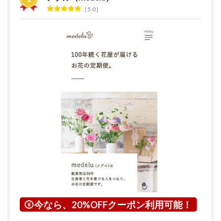
グ
5.0
2
＜青
森県
＞対
応エ
リア
3
花の
サブ
ス
ク・
定期
便サ
ービ
スと
は？
4
青森
県に
今なら、20%OFFクーポン利用可能！
つい
て