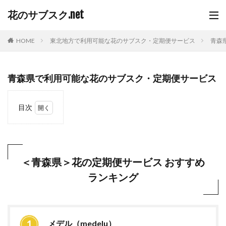
花のサブスク.net
HOME
東北地方で利用可能な花のサブスク・定期便サービス
青森
青森県で利用可能な花のサブスク・定期便サービス
目次
1
＜青
森県
＞花
の定
＜青森県＞花の定期便サービス おすすめ
期便
ランキング
サー
ビス
おす
すめ
ラン
キン
メデル（medelu）