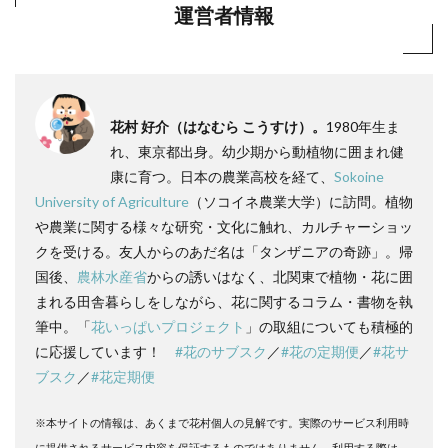
運営者情報
花村 好介（はなむら こうすけ）。
1980年生ま
れ、東京都出身。幼少期から動植物に囲まれ健
康に育つ。日本の農業高校を経て、
Sokoine
University of Agriculture
（ソコイネ農業大学）に訪問。植物
や農業に関する様々な研究・文化に触れ、カルチャーショッ
クを受ける。友人からのあだ名は「タンザニアの奇跡」。帰
国後、
農林水産省
からの誘いはなく、北関東で植物・花に囲
まれる田舎暮らしをしながら、花に関するコラム・書物を執
筆中。「
花いっぱいプロジェクト
」の取組についても積極的
に応援しています！
#花のサブスク
／
#花の定期便
／
#花サ
ブスク
／
#花定期便
※本サイトの情報は、あくまで花村個人の見解です。実際のサービス利用時
に提供されるサービス内容を保証するものではありません。利用する際は、