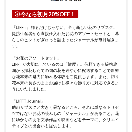
今なら初月20%OFF！
『LIFFT』飾るだけじゃない、全く新しい花のサブスク。
提携生産者から直接仕入れたお花のアソートセットと、暮
らしのヒントがぎゅっと詰まったジャーナルが毎月届きま
す。
「お花のアソートセット」
LIFFTが大切にしているのは「鮮度」。信頼できる提携農
園から採花したての旬の花を速やかに配送することで新鮮
な花本来の魅力に触れる体験をご提供します。また、切り
花本来の長さのままお届けし様々な飾り方に対応できるよ
うにいたしました。
「LIFFT Journal」
他のサブスクと大きく異なるところ、それは単なるトリセ
ツではないお花の読みもの「ジャーナル」があること。花
にゆかりのある文学作品や映画などをテーマに、クリエイ
ティブとの出会いも提供します。