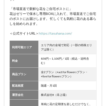
「市場直送で新鮮な花をご自宅ポストに」
花はゼリーで保水し専用BOXに入れて、市場直送でご自宅
のポストにお届けします。 忙しくても気軽に花のある暮ら
しを始められます。
＜公式サイトURL＞
https://tasuhana.com/
エリア内の全域で対応（一部の特殊エリ
利用可能エリア
アは除く）
858円～1,100円／1回（税込・送料含
料金
む）
全2プラン（+act for flowersプラン・
商品プラン
+live for flowersプラン）
配送頻度
隔週・月1回
運営会社
株式会社It（非上場）
単純に花の定期便を楽しむだけでなく、