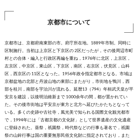
京都市について
京都市は、京都府南東部の市。府庁所在地。1889年市制。同時に
区制施行。当初は上京区と下京区の 2区だったが，その後周辺市町
村との合体・編入と行政区再編を重ね，1976年に北区，上京区，
左京区，中京区，東山区，下京区，南区，右京区，伏見区，山科
区，西京区の 11区となった。1956年政令指定都市となる。市域は
京都盆地の北部と丹波山地の東部にまたがり，市街地を鴨川，西
部を桂川，南部を宇治川が流れる。延暦13（794）年桓武天皇が平
安京を建設，以後明治維新まで 1000余年の間，都が置かれてい
た。その後市街地は平安京が東方と北方へ延びたかたちとなって
いる。多くの史跡や古社寺，風光美で知られる国際文化観光都市
で，1994年には「古都京都の文化財」として世界遺産の文化遺産
に登録された。葵祭，祇園祭，時代祭などの行事も著名で，祇園
祭の山鉾行事は国の重要無形民俗文化財に指定されており，また