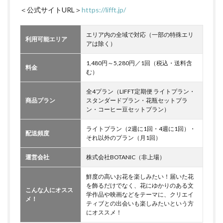
＜公式サイトURL＞
https://lifft.jp/
エリア内の全域で対応（一部の特殊エリ
利用可能エリア
アは除く）
1,480円～5,280円／1回（税込・送料含
料金
む）
全4プラン（LIFFT定期便 ライトプラン・
商品プラン
スタンダードプラン・花瓶セットプラ
ン・コーヒー豆セットプラン）
ライトプラン（2週に1回・4週に1回）・
配送頻度
それ以外のプラン（月1回）
運営会社
株式会社BOTANIC（非上場）
鮮度の高いお花を楽しみたい！届いた花
を飾るだけでなく、花にゆかりのある文
こんな人にオスス
学作品や映画などをテーマに、クリエイ
メ！
ティブとの出会いも楽しみたいという方
にオススメ！