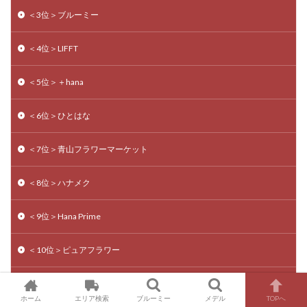
＜3位＞ブルーミー
＜4位＞LIFFT
＜5位＞＋hana
＜6位＞ひとはな
＜7位＞青山フラワーマーケット
＜8位＞ハナメク
＜9位＞Hana Prime
＜10位＞ピュアフラワー
＜11位＞霽れと褻
ホーム
エリア検索
ブルーミー
メデル
TOPへ