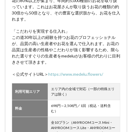
花の80%以上が集まり、年間約5,000種類のお花を取り扱
っています。これはお花屋さんが取り扱うお花の種類の約
30倍から50倍となり、その豊富な選択肢から、お花を仕入
れます。
「こだわりを実現する仕入れ」
この道30年以上の経験を持つお花のプロフェッショナル
が、品質の高い生産者やお花を選んで仕入れます。お花の
品質は生産者の性格やこだわりが強く影響するため、限ら
れた選りすぐりの生産者をmedeluがお客様の代わりに目利
きさせて頂きます。
＜公式サイトURL＞
https://www.medelu.flowers/
エリア内の全域で対応（一部の特殊エリ
利用可能エリア
アは除く）
698円～2,508円／1回（税込・送料含
料金
む）
全10プラン（ANYROOMコース Mini・
ANYROOMコース Lite・ANYROOMコー