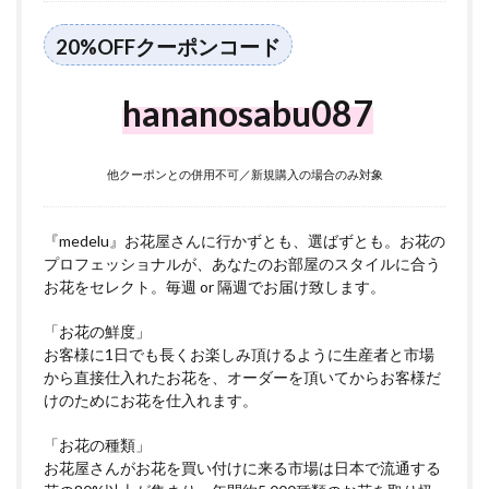
は？
4
20%OFFクーポンコード
京都
府に
hananosabu087
つい
て
5
他クーポンとの併用不可／新規購入の場合のみ対象
京都
市に
つい
て
『medelu』お花屋さんに行かずとも、選ばずとも。お花の
プロフェッショナルが、あなたのお部屋のスタイルに合う
お花をセレクト。毎週 or 隔週でお届け致します。
「お花の鮮度」
お客様に1日でも長くお楽しみ頂けるように生産者と市場
から直接仕入れたお花を、オーダーを頂いてからお客様だ
けのためにお花を仕入れます。
「お花の種類」
お花屋さんがお花を買い付けに来る市場は日本で流通する