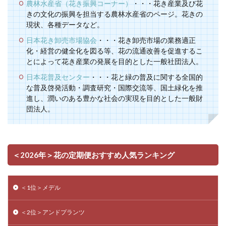
農林水産省（花き振興コーナー）
・・・花き産業及び花
きの文化の振興を担当する農林水産省のページ。花きの
現状、各種データなど。
日本花き卸売市場協会
・・・花き卸売市場の業務適正
化・経営の健全化を図る等、花の流通改善を促進するこ
とによって花き産業の発展を目的とした一般社団法人。
日本花普及センター
・・・花と緑の普及に関する全国的
な普及啓発活動・調査研究・国際交流等、国土緑化を推
進し、潤いのある豊かな社会の実現を目的とした一般財
団法人。
＜2026年＞花の定期便おすすめ人気ランキング
＜1位＞メデル
＜2位＞アンドプランツ