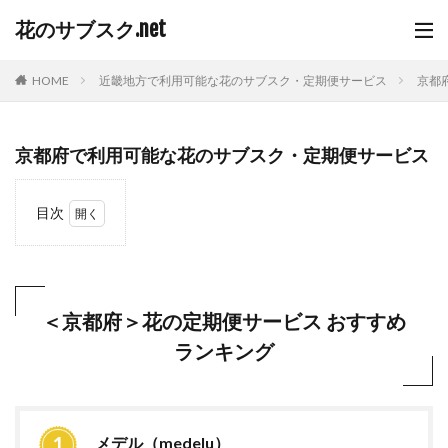
花のサブスク.net
HOME
近畿地方で利用可能な花のサブスク・定期便サービス
京都
京都府で利用可能な花のサブスク・定期便サービス
目次
1
＜京
都府
＞花
の定
＜京都府＞花の定期便サービス おすすめ
期便
ランキング
サー
ビス
おす
すめ
ラン
キン
メデル（medelu）