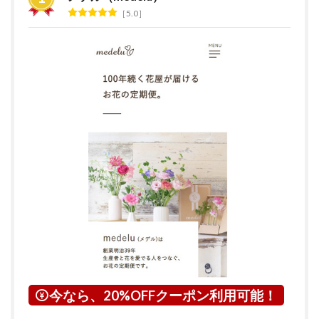
グ
5.0
2
＜京
都府
＞
〔京
都
市・
その
他市
部〕
対応
エリ
ア
3
花の
サブ
ス
ク・
定期
便サ
今なら、20%OFFクーポン利用可能！
ービ
スと