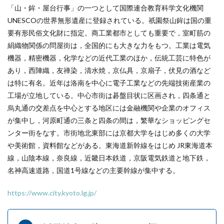
「山・鉾・屋台行事」の一つとして国際連合教育科学文化機関
UNESCOの世界無形遺産に登録されている。祇園祭山鉾は国の重
要有形民俗文化財に指定。商工業都市としても重要で，室町筋の
絹織物関係の問屋街は，全国的にも大きな力をもつ。工業は電気
機器，精密機器，化学などの近代工業のほか，伝統工芸に特色が
あり，西陣織，友禅染，清水焼，京仏具，京扇子，伏見の酒など
は特に有名。近年は洛南を中心に電子工業などの先端技術産業の
工場が立地している。中心市街は碁盤目状に区画され，四条通と
烏丸通の交差点を中心とする地区には金融機関や企業のオフィス
が集中し，河原町通の三条と四条の間は，繁華なショッピングセ
ンター街をなす。市街地北東部には京都大学をはじめ多くの大学
や美術館，資料館などがある。東海道新幹線をはじめ JR東海道本
線，山陰本線，奈良線，近畿日本鉄道，京阪電気鉄道と地下鉄，
名神高速道路，国道1号線などの主要幹線が集中する。
https://www.city.kyoto.lg.jp/