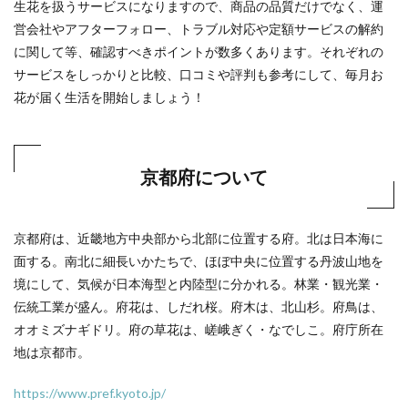
生花を扱うサービスになりますので、商品の品質だけでなく、運
営会社やアフターフォロー、トラブル対応や定額サービスの解約
に関して等、確認すべきポイントが数多くあります。それぞれの
サービスをしっかりと比較、口コミや評判も参考にして、毎月お
花が届く生活を開始しましょう！
京都府について
京都府は、近畿地方中央部から北部に位置する府。北は日本海に
面する。南北に細長いかたちで、ほぼ中央に位置する丹波山地を
境にして、気候が日本海型と内陸型に分かれる。林業・観光業・
伝統工業が盛ん。府花は、しだれ桜。府木は、北山杉。府鳥は、
オオミズナギドリ。府の草花は、嵯峨ぎく・なでしこ。府庁所在
地は京都市。
https://www.pref.kyoto.jp/