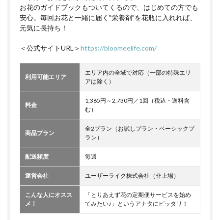
お花のガイドブックもついてくるので、はじめての方でも
安心。毎回お花と一緒に届く”栄養剤”を花瓶に入れれば、
元気に長持ち！
＜公式サイトURL＞
https://bloomeelife.com/
エリア内の全域で対応（一部の特殊エリ
利用可能エリア
アは除く）
1,365円～2,730円／1回（税込・送料含
料金
む）
全2プラン（お試しプラン・ベーシックプ
商品プラン
ラン）
配送頻度
毎週
運営会社
ユーザーライク株式会社（非上場）
こんな人にオスス
「とりあえず花の定期便サービスを始め
メ！
てみたい♪」というアナタにピッタリ！