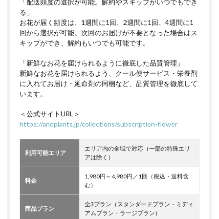
「配送頻度の選択が可能。解約やスキップがいつでもでき
る」
お花が届く頻度は、1週間に1回、2週間に1回、4週間に1
回から選択が可能。次回のお届けが不要となった場合はス
キップができ、解約もいつでも可能です。
「新鮮なお花を届けられるように徹底した品質管理」
新鮮なお花を届けられるよう、クール便サービス・栄養剤
に入れてお届け・延命剤の同梱など、品質管理を徹底して
います。
＜公式サイトURL＞
https://andplants.jp/collections/subscription-flower
エリア内の全域で対応（一部の特殊エリ
利用可能エリア
アは除く）
1,980円～4,980円／1回（税込・送料含
料金
む）
全3プラン（スタンダードプラン・ミディ
商品プラン
アムプラン・ラージプラン）