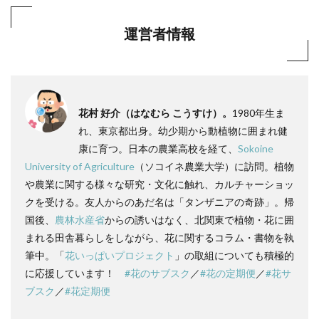
運営者情報
花村 好介（はなむら こうすけ）。
1980年生ま
れ、東京都出身。幼少期から動植物に囲まれ健
康に育つ。日本の農業高校を経て、
Sokoine
University of Agriculture
（ソコイネ農業大学）に訪問。植物
や農業に関する様々な研究・文化に触れ、カルチャーショッ
クを受ける。友人からのあだ名は「タンザニアの奇跡」。帰
国後、
農林水産省
からの誘いはなく、北関東で植物・花に囲
まれる田舎暮らしをしながら、花に関するコラム・書物を執
筆中。「
花いっぱいプロジェクト
」の取組についても積極的
に応援しています！
#花のサブスク
／
#花の定期便
／
#花サ
ブスク
／
#花定期便