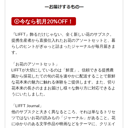
今なら初月20%OFF！
『LIFFT』飾るだけじゃない、全く新しい花のサブスク。
提携生産者から直接仕入れたお花のアソートセットと、暮
らしのヒントがぎゅっと詰まったジャーナルが毎月届きま
す。
「お花のアソートセット」
LIFFTが大切にしているのは「鮮度」。信頼できる提携農
園から採花したての旬の花を速やかに配送することで新鮮
な花本来の魅力に触れる体験をご提供します。また、切り
花本来の長さのままお届けし様々な飾り方に対応できるよ
うにいたしました。
「LIFFT Journal」
他のサブスクと大きく異なるところ、それは単なるトリセ
ツではないお花の読みもの「ジャーナル」があること。花
にゆかりのある文学作品や映画などをテーマに、クリエイ