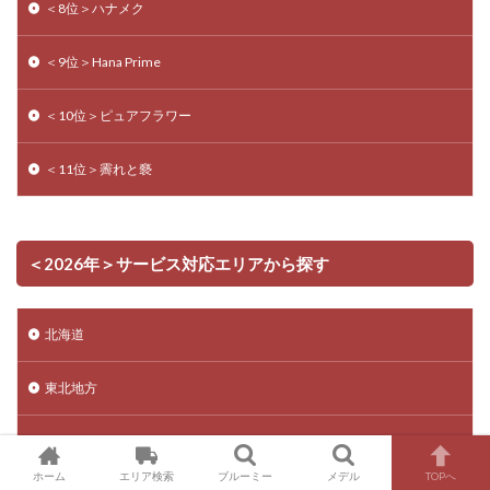
＜8位＞ハナメク
＜9位＞Hana Prime
＜10位＞ピュアフラワー
＜11位＞霽れと褻
＜2026年＞サービス対応エリアから探す
北海道
東北地方
関東地方
ホーム
エリア検索
ブルーミー
メデル
TOPへ