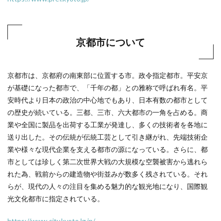
京都市について
京都市は、京都府の南東部に位置する市。政令指定都市。平安京
が基礎になった都市で、「千年の都」との雅称で呼ばれ有名。平
安時代より日本の政治の中心地でもあり、日本有数の都市として
の歴史が続いている。三都、三市、六大都市の一角を占める。商
業や全国に製品を出荷する工業が発達し、多くの技術者を各地に
送り出した。その伝統が伝統工芸として引き継がれ、先端技術企
業や様々な現代企業を支える都市の源になっている。さらに、都
市としては珍しく第二次世界大戦の大規模な空襲被害から逃れら
れた為、戦前からの建造物や街並みが数多く残されている。それ
らが、現代の人々の注目を集める魅力的な観光地になり、国際観
光文化都市に指定されている。
https://www.city.kyoto.lg.jp/