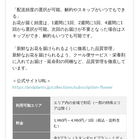
「配送頻度の選択が可能。解約やスキップがいつでもでき
る」
お花が届く頻度は、1週間に1回、2週間に1回、4週間に1
回から選択が可能。次回のお届けが不要となった場合はス
キップができ、解約もいつでも可能です。
「新鮮なお花を届けられるように徹底した品質管理」
新鮮なお花を届けられるよう、クール便サービス・栄養剤
に入れてお届け・延命剤の同梱など、品質管理を徹底して
います。
＜公式サイトURL＞
https://andplants.jp/collections/subscription-flower
エリア内の全域で対応（一部の特殊エリ
利用可能エリア
アは除く）
1,980円～4,980円／1回（税込・送料含
料金
む）
全3プラン（スタンダードプラン・ミディ