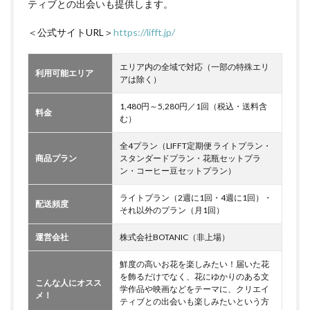
ティブとの出会いも提供します。
＜公式サイトURL＞
https://lifft.jp/
エリア内の全域で対応（一部の特殊エリ
利用可能エリア
アは除く）
1,480円～5,280円／1回（税込・送料含
料金
む）
全4プラン（LIFFT定期便 ライトプラン・
商品プラン
スタンダードプラン・花瓶セットプラ
ン・コーヒー豆セットプラン）
ライトプラン（2週に1回・4週に1回）・
配送頻度
それ以外のプラン（月1回）
運営会社
株式会社BOTANIC（非上場）
鮮度の高いお花を楽しみたい！届いた花
を飾るだけでなく、花にゆかりのある文
こんな人にオスス
学作品や映画などをテーマに、クリエイ
メ！
ティブとの出会いも楽しみたいという方