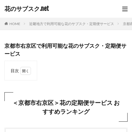
花のサブスク.net
HOME
近畿地方で利用可能な花のサブスク・定期便サービス
京都
京都市右京区で利用可能な花のサブスク・定期便サ
ービス
目次
1
＜京
都市
右京
区＞
＜京都市右京区＞花の定期便サービス お
花の
すすめランキング
定期
便サ
ービ
ス
おす