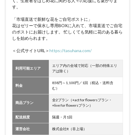
く、生産者をはじめ花に関わる人々の応援にも繋がりま
す。
「市場直送で新鮮な花をご自宅ポストに」
花はゼリーで保水し専用BOXに入れて、市場直送でご自宅
のポストにお届けします。 忙しくても気軽に花のある暮ら
しを始められます。
＜公式サイトURL＞
https://tasuhana.com/
エリア内の全域で対応（一部の特殊エリ
利用可能エリア
アは除く）
858円～1,100円／1回（税込・送料含
料金
む）
全2プラン（+act for flowersプラン・
商品プラン
+live for flowersプラン）
配送頻度
隔週・月1回
運営会社
株式会社It（非上場）