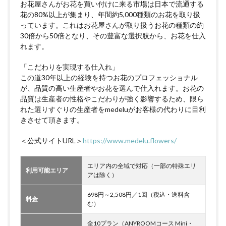
お花屋さんがお花を買い付けに来る市場は日本で流通する
花の80%以上が集まり、年間約5,000種類のお花を取り扱
っています。これはお花屋さんが取り扱うお花の種類の約
30倍から50倍となり、その豊富な選択肢から、お花を仕入
れます。
「こだわりを実現する仕入れ」
この道30年以上の経験を持つお花のプロフェッショナル
が、品質の高い生産者やお花を選んで仕入れます。お花の
品質は生産者の性格やこだわりが強く影響するため、限ら
れた選りすぐりの生産者をmedeluがお客様の代わりに目利
きさせて頂きます。
＜公式サイトURL＞
https://www.medelu.flowers/
エリア内の全域で対応（一部の特殊エリ
利用可能エリア
アは除く）
698円～2,508円／1回（税込・送料含
料金
む）
全10プラン（ANYROOMコース Mini・