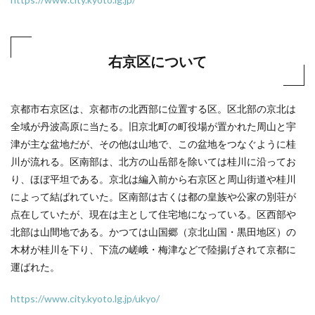
右京区について
京都市右京区は、京都市の北西部に位置する区。区北部の京北は
全域が丹波高原に当たる。旧京北町の町役場が置かれた周山と宇
津が主な盆地だが、その他は山地で、この盆地をつなぐように桂
川が流れる。区南部は、北方の山岳部を除いては桂川に沿ってお
り、ほぼ平坦である。京北は編入前から右京区と周山街道や桂川
によって結ばれていた。区南部は古くは都の皇族や公家の別荘が
点在していたが、現在は主として住宅地になっている。区西部や
北部は山間地である。かつては山国郷（京北山国・黒田地区）の
木材が桂川を下り、下流の嵯峨・梅津などで陸揚げされて京都に
運ばれた。
https://www.city.kyoto.lg.jp/ukyo/