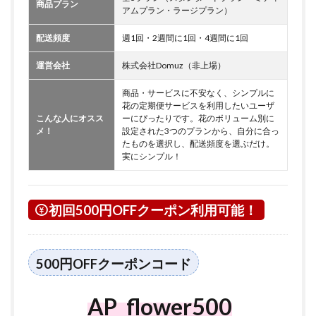
商品プラン
アムプラン・ラージプラン）
配送頻度
週1回・2週間に1回・4週間に1回
運営会社
株式会社Domuz（非上場）
商品・サービスに不安なく、シンプルに
花の定期便サービスを利用したいユーザ
こんな人にオスス
ーにぴったりです。花のボリューム別に
メ！
設定された3つのプランから、自分に合っ
たものを選択し、配送頻度を選ぶだけ。
実にシンプル！
初回500円OFFクーポン利用可能！
500円OFFクーポンコード
AP_flower500