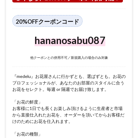
つい
て
5
20%OFFクーポンコード
右京
区に
つい
hananosabu087
て
他クーポンとの併用不可／新規購入の場合のみ対象
『medelu』お花屋さんに行かずとも、選ばずとも。お花の
プロフェッショナルが、あなたのお部屋のスタイルに合う
お花をセレクト。毎週 or 隔週でお届け致します。
「お花の鮮度」
お客様に1日でも長くお楽しみ頂けるように生産者と市場
から直接仕入れたお花を、オーダーを頂いてからお客様だ
けのためにお花を仕入れます。
「お花の種類」