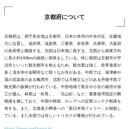
京都府について
京都府は、府庁所在地は京都市。日本の本州の中央付近、近畿地
方に位置し、福井県、滋賀県、三重県、奈良県、兵庫県、大阪府
の各府県と隣接する。北部は日本海に面する。北西から南東方向
に長さ約140kmの細長い形状をしている。特に南部は京都市や宇
治市といった観光都市を抱えるため、観光業は強く、世界遺産が
多く清水寺や金閣寺など様々なお寺がある。中部では、保津峡や
湯の花温泉のある亀岡市、北部では天橋立などのある丹後半島で
観光業の振興が行われている。中部地域で黒豆や小豆の栽培や加
工が盛ん。林業は「松茸」、「北山杉」など。重要港湾指定の舞
鶴港を擁しており、中国や韓国、ロシアへの定期コンテナ航路を
有する。また、北海道小樽港への「新日本海フェリー」が就航し
ている。また全国では珍しいトリガイの養殖が行われている。
https://www.pref.kyoto.jp/