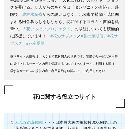
クを受ける。友人からのあだ名は「タンザニアの奇跡」。帰
国後、
農林水産省
からの誘いはなく、北関東で植物・花に囲
まれる田舎暮らしをしながら、花に関するコラム・書物を執
筆中。「
花いっぱいプロジェクト
」の取組についても積極的
に応援しています！
#花のサブスク
／
#花の定期便
／
#花サ
ブスク
／
#花定期便
※本サイトの情報は、あくまで花村個人の見解です。実際のサービス利用時
に提供されるサービス内容を保証するものではありません。利用する際は、
必ず各サービスの提供内容・利用規約を確認の上、ご利用ください。
花に関する役立つサイト
みんなの花図鑑
・・・日本最大級の掲載数3000種以上の
花を調べることができます。花言葉、誕生花（誕生日の