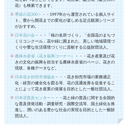
花）も検索できます。
季節の花300
・・・1997年から運営されている個人サイ
ト。蕾から開花までの変化が楽しめる定点観測シリーズ
がおすすめ。
日本花の会
・・・「桜の名所づくり」「全国花のまちづ
くりコンクール」花や緑に囲まれた、美しい地域環境づ
くりや豊な生活環境づくりに貢献する公益財団法人。
農林水産省（花き振興コーナー）
・・・花き産業及び花
きの文化の振興を担当する農林水産省のページ。花きの
現状、各種データなど。
日本花き卸売市場協会
・・・花き卸売市場の業務適正
化・経営の健全化を図る等、花の流通改善を促進するこ
とによって花き産業の発展を目的とした一般社団法人。
日本花普及センター
・・・花と緑の普及に関する全国的
な普及啓発活動・調査研究・国際交流等、国土緑化を推
進し、潤いのある豊かな社会の実現を目的とした一般財
団法人。