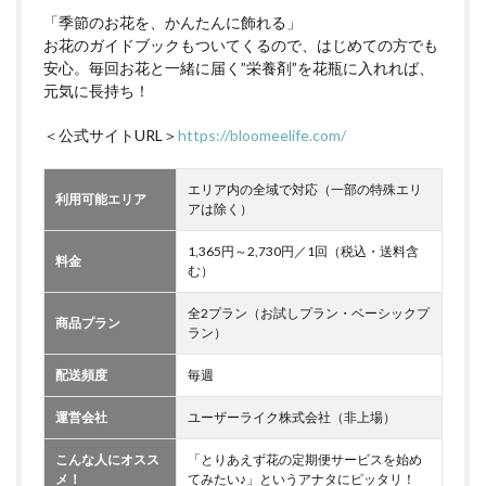
「季節のお花を、かんたんに飾れる」
お花のガイドブックもついてくるので、はじめての方でも
安心。毎回お花と一緒に届く”栄養剤”を花瓶に入れれば、
元気に長持ち！
＜公式サイトURL＞
https://bloomeelife.com/
エリア内の全域で対応（一部の特殊エリ
利用可能エリア
アは除く）
1,365円～2,730円／1回（税込・送料含
料金
む）
全2プラン（お試しプラン・ベーシックプ
商品プラン
ラン）
配送頻度
毎週
運営会社
ユーザーライク株式会社（非上場）
こんな人にオスス
「とりあえず花の定期便サービスを始め
メ！
てみたい♪」というアナタにピッタリ！