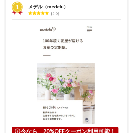
すめ
メデル（medelu）
ラン
5.0
キン
グ
2
花の
サブ
ス
ク・
定期
便サ
ービ
スと
は？
3
京都
府に
つい
て
4
京都
今なら、20%OFFクーポン利用可能！
市に