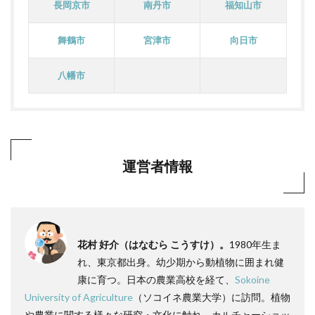
長岡京市
南丹市
福知山市
舞鶴市
宮津市
向日市
八幡市
運営者情報
花村 好介（はなむら こうすけ）。
1980年生ま
れ、東京都出身。幼少期から動植物に囲まれ健
康に育つ。日本の農業高校を経て、
Sokoine
University of Agriculture
（ソコイネ農業大学）に訪問。植物
や農業に関する様々な研究・文化に触れ、カルチャーショッ