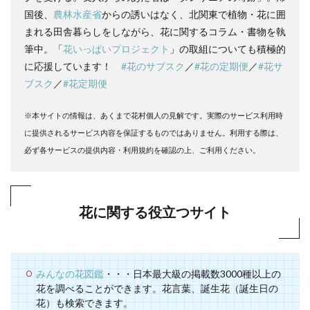
国後、
農林水産省
からの誘いはなく、北関東で植物・花に囲
まれる田舎暮らしをしながら、花に関するコラム・書物を執
筆中。「
花いっぱいプロジェクト
」の取組についても積極的
に応援しています！
#花のサブスク
／
#花の定期便
／
#花サ
ブスク
／
#花定期便
※本サイトの情報は、あくまで花村個人の見解です。実際のサービス利用時
に提供されるサービス内容を保証するものではありません。利用する際は、
必ず各サービスの提供内容・利用規約を確認の上、ご利用ください。
花に関する役立つサイト
みんなの花図鑑
・・・日本最大級の掲載数3000種以上の
花を調べることができます。花言葉、誕生花（誕生日の
花）も検索できます。