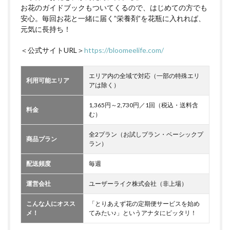
お花のガイドブックもついてくるので、はじめての方でも
安心。毎回お花と一緒に届く”栄養剤”を花瓶に入れれば、
元気に長持ち！
＜公式サイトURL＞
https://bloomeelife.com/
エリア内の全域で対応（一部の特殊エリ
利用可能エリア
アは除く）
1,365円～2,730円／1回（税込・送料含
料金
む）
全2プラン（お試しプラン・ベーシックプ
商品プラン
ラン）
配送頻度
毎週
運営会社
ユーザーライク株式会社（非上場）
こんな人にオスス
「とりあえず花の定期便サービスを始め
メ！
てみたい♪」というアナタにピッタリ！