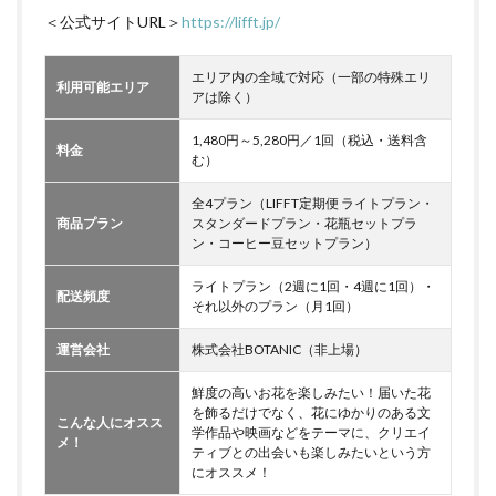
＜公式サイトURL＞
https://lifft.jp/
エリア内の全域で対応（一部の特殊エリ
利用可能エリア
アは除く）
1,480円～5,280円／1回（税込・送料含
料金
む）
全4プラン（LIFFT定期便 ライトプラン・
商品プラン
スタンダードプラン・花瓶セットプラ
ン・コーヒー豆セットプラン）
ライトプラン（2週に1回・4週に1回）・
配送頻度
それ以外のプラン（月1回）
運営会社
株式会社BOTANIC（非上場）
鮮度の高いお花を楽しみたい！届いた花
を飾るだけでなく、花にゆかりのある文
こんな人にオスス
学作品や映画などをテーマに、クリエイ
メ！
ティブとの出会いも楽しみたいという方
にオススメ！