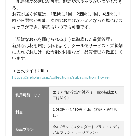
「配送頻度の選択が可能。解約やスキップがいつでもでき
る」
お花が届く頻度は、1週間に1回、2週間に1回、4週間に1
回から選択が可能。次回のお届けが不要となった場合はス
キップができ、解約もいつでも可能です。
「新鮮なお花を届けられるように徹底した品質管理」
新鮮なお花を届けられるよう、クール便サービス・栄養剤
に入れてお届け・延命剤の同梱など、品質管理を徹底して
います。
＜公式サイトURL＞
https://andplants.jp/collections/subscription-flower
エリア内の全域で対応（一部の特殊エリ
利用可能エリア
アは除く）
1,980円～4,980円／1回（税込・送料含
料金
む）
全3プラン（スタンダードプラン・ミディ
商品プラン
アムプラン・ラージプラン）