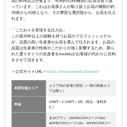
花の80%以上が集まり、年間約5,000種類のお花を取り扱
っています。これはお花屋さんが取り扱うお花の種類の約
30倍から50倍となり、その豊富な選択肢から、お花を仕入
れます。
「こだわりを実現する仕入れ」
この道30年以上の経験を持つお花のプロフェッショナル
が、品質の高い生産者やお花を選んで仕入れます。お花の
品質は生産者の性格やこだわりが強く影響するため、限ら
れた選りすぐりの生産者をmedeluがお客様の代わりに目利
きさせて頂きます。
＜公式サイトURL＞
https://www.medelu.flowers/
エリア内の全域で対応（一部の特殊エリ
利用可能エリア
アは除く）
698円～2,508円／1回（税込・送料含
料金
む）
全10プラン（ANYROOMコース Mini・
ANYROOMコース Lite・ANYROOMコー