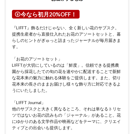
今なら初月20%OFF！
『LIFFT』飾るだけじゃない、全く新しい花のサブスク。
提携生産者から直接仕入れたお花のアソートセットと、暮
らしのヒントがぎゅっと詰まったジャーナルが毎月届きま
す。
「お花のアソートセット」
LIFFTが大切にしているのは「鮮度」。信頼できる提携農
園から採花したての旬の花を速やかに配送することで新鮮
な花本来の魅力に触れる体験をご提供します。また、切り
花本来の長さのままお届けし様々な飾り方に対応できるよ
うにいたしました。
「LIFFT Journal」
他のサブスクと大きく異なるところ、それは単なるトリセ
ツではないお花の読みもの「ジャーナル」があること。花
にゆかりのある文学作品や映画などをテーマに、クリエイ
ティブとの出会いも提供します。