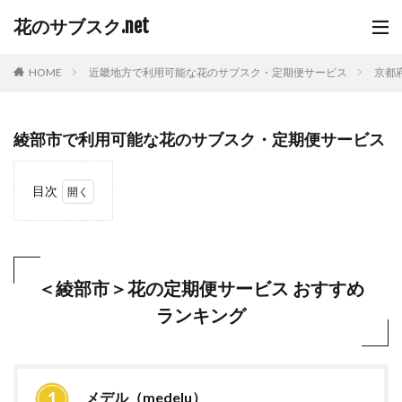
花のサブスク.net
HOME
近畿地方で利用可能な花のサブスク・定期便サービス
京都
綾部市で利用可能な花のサブスク・定期便サービス
目次
1
＜綾
部市
＞花
の定
＜綾部市＞花の定期便サービス おすすめ
期便
ランキング
サー
ビス
おす
すめ
ラン
キン
メデル（medelu）