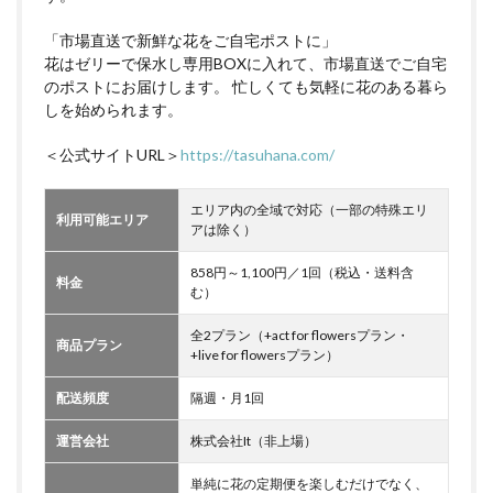
「市場直送で新鮮な花をご自宅ポストに」
花はゼリーで保水し専用BOXに入れて、市場直送でご自宅
のポストにお届けします。 忙しくても気軽に花のある暮ら
しを始められます。
＜公式サイトURL＞
https://tasuhana.com/
エリア内の全域で対応（一部の特殊エリ
利用可能エリア
アは除く）
858円～1,100円／1回（税込・送料含
料金
む）
全2プラン（+act for flowersプラン・
商品プラン
+live for flowersプラン）
配送頻度
隔週・月1回
運営会社
株式会社It（非上場）
単純に花の定期便を楽しむだけでなく、