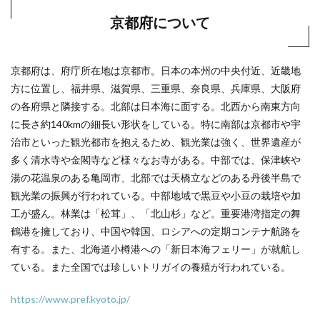
京都府について
京都府は、府庁所在地は京都市。日本の本州の中央付近、近畿地
方に位置し、福井県、滋賀県、三重県、奈良県、兵庫県、大阪府
の各府県と隣接する。北部は日本海に面する。北西から南東方向
に長さ約140kmの細長い形状をしている。特に南部は京都市や宇
治市といった観光都市を抱えるため、観光業は強く、世界遺産が
多く清水寺や金閣寺など様々なお寺がある。中部では、保津峡や
湯の花温泉のある亀岡市、北部では天橋立などのある丹後半島で
観光業の振興が行われている。中部地域で黒豆や小豆の栽培や加
工が盛ん。林業は「松茸」、「北山杉」など。重要港湾指定の舞
鶴港を擁しており、中国や韓国、ロシアへの定期コンテナ航路を
有する。また、北海道小樽港への「新日本海フェリー」が就航し
ている。また全国では珍しいトリガイの養殖が行われている。
https://www.pref.kyoto.jp/