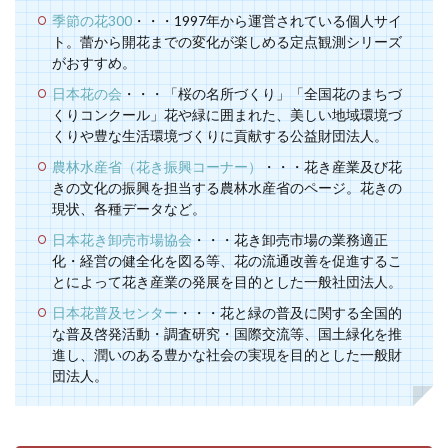
季節の花300
・・・1997年から運営されている個人サイ
ト。蕾から開花までの変化が楽しめる定点観測シリーズ
がおすすめ。
日本花の会
・・・「桜の名所づくり」「全国花のまちづ
くりコンクール」花や緑に囲まれた、美しい地域環境づ
くりや豊な生活環境づくりに貢献する公益財団法人。
農林水産省（花き振興コーナー）
・・・花き産業及び花
きの文化の振興を担当する農林水産省のページ。花きの
現状、各種データなど。
日本花き卸売市場協会
・・・花き卸売市場の業務適正
化・経営の健全化を図る等、花の流通改善を促進するこ
とによって花き産業の発展を目的とした一般社団法人。
日本花普及センター
・・・花と緑の普及に関する全国的
な普及啓発活動・調査研究・国際交流等、国土緑化を推
進し、潤いのある豊かな社会の実現を目的とした一般財
団法人。