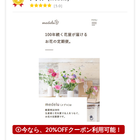
グ
5.0
2
花の
サブ
ス
ク・
定期
便サ
ービ
スと
は？
3
京都
府に
つい
て
4
綾部
市に
つい
今なら、20%OFFクーポン利用可能！
て