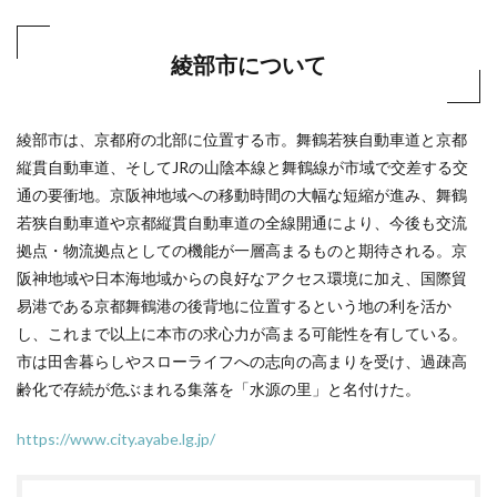
綾部市について
綾部市は、京都府の北部に位置する市。舞鶴若狭自動車道と京都
縦貫自動車道、そしてJRの山陰本線と舞鶴線が市域で交差する交
通の要衝地。京阪神地域への移動時間の大幅な短縮が進み、舞鶴
若狭自動車道や京都縦貫自動車道の全線開通により、今後も交流
拠点・物流拠点としての機能が一層高まるものと期待される。京
阪神地域や日本海地域からの良好なアクセス環境に加え、国際貿
易港である京都舞鶴港の後背地に位置するという地の利を活か
し、これまで以上に本市の求心力が高まる可能性を有している。
市は田舎暮らしやスローライフへの志向の高まりを受け、過疎高
齢化で存続が危ぶまれる集落を「水源の里」と名付けた。
https://www.city.ayabe.lg.jp/