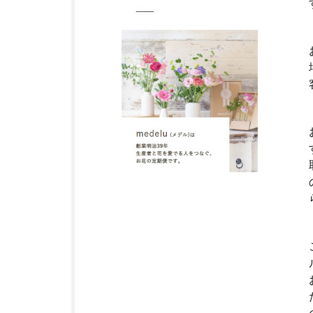
ク・
定期
便サ
ービ
スと
は？
3
兵
庫
県
に
つ
い
て
4
宝
塚
市
に
つ