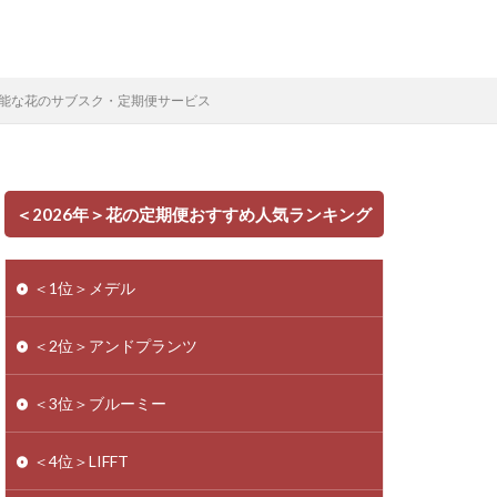
能な花のサブスク・定期便サービス
＜2026年＞花の定期便おすすめ人気ランキング
＜1位＞メデル
＜2位＞アンドプランツ
＜3位＞ブルーミー
＜4位＞LIFFT