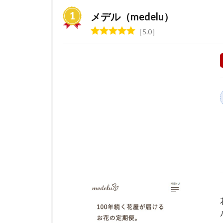
の
定
メデル（medelu）
期
5.0
便
サ
ー
ビ
ス
お
す
す
め
ラ
ン
キ
ン
グ
2
花の
サブ
ス