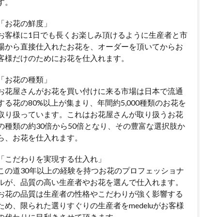
す。
「お花の鮮度」
お客様に1日でも長くお楽しみ頂けるように生産者と市
場から直接仕入れたお花を、オーダーを頂いてからお
客様だけのためにお花を仕入れます。
「お花の種類」
お花屋さんがお花を買い付けに来る市場は日本で流通
する花の80%以上が集まり、年間約5,000種類のお花を
取り扱っています。これはお花屋さんが取り扱うお花
の種類の約30倍から50倍となり、その豊富な選択肢か
ら、お花を仕入れます。
「こだわりを実現する仕入れ」
この道30年以上の経験を持つお花のプロフェッショナ
ルが、品質の高い生産者やお花を選んで仕入れます。
お花の品質は生産者の性格やこだわりが強く影響する
ため、限られた選りすぐりの生産者をmedeluがお客様
の代わりに目利きさせて頂きます。