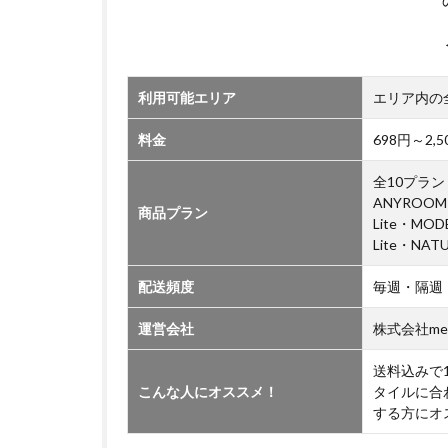
い
て
利用可能エリア
エリア内の
料金
698円～2
全10プラン（
ANYROOM
商品プラン
Lite・MO
Lite・NAT
配送頻度
毎週・隔週
運営会社
株式会社me
送料込みで
こんな人にオススメ！
タイルに合
する方にオ