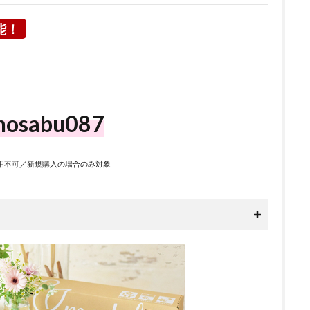
能！
nosabu087
用不可／新規購入の場合のみ対象