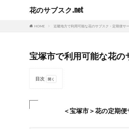
花のサブスク.net
HOME
近畿地方で利用可能な花のサブスク・定期便サ
宝塚市で利用可能な花の
目次
1
＜
宝
塚
＜宝塚市＞花の定期便
市
＞
花