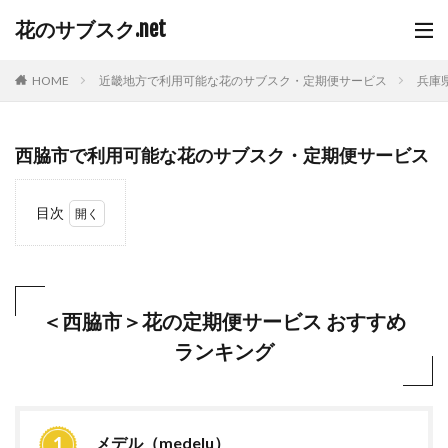
花のサブスク.net
HOME
近畿地方で利用可能な花のサブスク・定期便サービス
兵庫
西脇市で利用可能な花のサブスク・定期便サービス
目次
1
＜西
脇市
＞花
の定
＜西脇市＞花の定期便サービス おすすめ
期便
ランキング
サー
ビス
おす
すめ
ラン
キン
メデル（medelu）