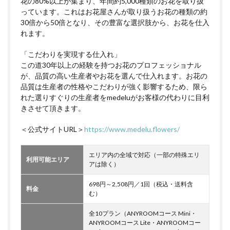
花の80%以上が集まり、年間約5,000種類のお花を取り扱
っています。これはお花屋さんが取り扱うお花の種類の約
30倍から50倍となり、その豊富な選択肢から、お花を仕入
れます。
「こだわりを実現する仕入れ」
この道30年以上の経験を持つお花のプロフェッショナル
が、品質の高い生産者やお花を選んで仕入れます。お花の
品質は生産者の性格やこだわりが強く影響するため、限ら
れた選りすぐりの生産者をmedeluがお客様の代わりに目利
きさせて頂きます。
＜公式サイトURL＞
https://www.medelu.flowers/
エリア内の全域で対応（一部の特殊エリ
利用可能エリア
アは除く）
698円～2,508円／1回（税込・送料含
料金
む）
全10プラン（ANYROOMコース Mini・
ANYROOMコース Lite・ANYROOMコー