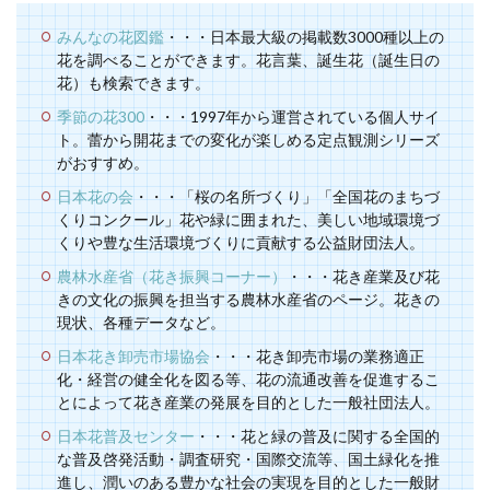
みんなの花図鑑
・・・日本最大級の掲載数3000種以上の
花を調べることができます。花言葉、誕生花（誕生日の
花）も検索できます。
季節の花300
・・・1997年から運営されている個人サイ
ト。蕾から開花までの変化が楽しめる定点観測シリーズ
がおすすめ。
日本花の会
・・・「桜の名所づくり」「全国花のまちづ
くりコンクール」花や緑に囲まれた、美しい地域環境づ
くりや豊な生活環境づくりに貢献する公益財団法人。
農林水産省（花き振興コーナー）
・・・花き産業及び花
きの文化の振興を担当する農林水産省のページ。花きの
現状、各種データなど。
日本花き卸売市場協会
・・・花き卸売市場の業務適正
化・経営の健全化を図る等、花の流通改善を促進するこ
とによって花き産業の発展を目的とした一般社団法人。
日本花普及センター
・・・花と緑の普及に関する全国的
な普及啓発活動・調査研究・国際交流等、国土緑化を推
進し、潤いのある豊かな社会の実現を目的とした一般財