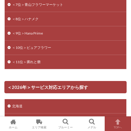
＜7位＞青山フラワーマーケット
＜8位＞ハナメク
＜9位＞Hana Prime
＜10位＞ピュアフラワー
＜11位＞霽れと褻
＜2026年＞サービス対応エリアから探す
北海道
東北地方
ホーム
エリア検索
ブルーミー
メデル
TOPへ