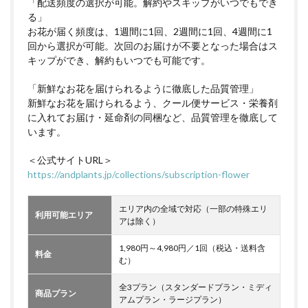
「配送頻度の選択が可能。解約やスキップがいつでもでき
る」
お花が届く頻度は、1週間に1回、2週間に1回、4週間に1
回から選択が可能。次回のお届けが不要となった場合はス
キップができ、解約もいつでも可能です。
「新鮮なお花を届けられるように徹底した品質管理」
新鮮なお花を届けられるよう、クール便サービス・栄養剤
に入れてお届け・延命剤の同梱など、品質管理を徹底して
います。
＜公式サイトURL＞
https://andplants.jp/collections/subscription-flower
エリア内の全域で対応（一部の特殊エリ
利用可能エリア
アは除く）
1,980円～4,980円／1回（税込・送料含
料金
む）
全3プラン（スタンダードプラン・ミディ
商品プラン
アムプラン・ラージプラン）