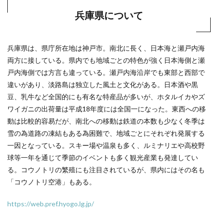
兵庫県について
兵庫県は、県庁所在地は神戸市。南北に長く、日本海と瀬戸内海
両方に接している。県内でも地域ごとの特色が強く日本海側と瀬
戸内海側では方言も違っている。瀬戸内海沿岸でも東部と西部で
違いがあり、淡路島は独立した風土と文化がある。日本酒や黒
豆、乳牛など全国的にも有名な特産品が多いが、ホタルイカやズ
ワイガニの出荷量は平成18年度には全国一になった。東西への移
動は比較的容易だが、南北への移動は鉄道の本数も少なく冬季は
雪の為道路の凍結もある為困難で、地域ごとにそれぞれ発展する
一因となっている。スキー場や温泉も多く、ルミナリエや高校野
球等一年を通じて季節のイベントも多く観光産業も発達してい
る。コウノトリの繁殖にも注目されているが、県内にはその名も
「コウノトリ空港」もある。
https://web.pref.hyogo.lg.jp/