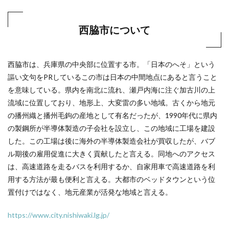
西脇市について
西脇市は、兵庫県の中央部に位置する市。「日本のへそ」という
謳い文句をPRしているこの市は日本の中間地点にあると言うこと
を意味している。県内を南北に流れ、瀬戸内海に注ぐ加古川の上
流域に位置しており、地形上、大変雷の多い地域。古くから地元
の播州織と播州毛鉤の産地として有名だったが、1990年代に県内
の製鋼所が半導体製造の子会社を設立し、この地域に工場を建設
した。この工場は後に海外の半導体製造会社が買収したが、バブ
ル期後の雇用促進に大きく貢献したと言える。同地へのアクセス
は、高速道路を走るバスを利用するか、自家用車で高速道路を利
用する方法が最も便利と言える。大都市のベッドタウンという位
置付けではなく、地元産業が活発な地域と言える。
https://www.city.nishiwaki.lg.jp/