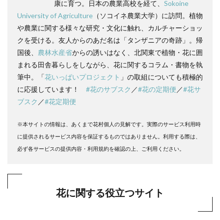
康に育つ。日本の農業高校を経て、
Sokoine
University of Agriculture
（ソコイネ農業大学）に訪問。植物
や農業に関する様々な研究・文化に触れ、カルチャーショッ
クを受ける。友人からのあだ名は「タンザニアの奇跡」。帰
国後、
農林水産省
からの誘いはなく、北関東で植物・花に囲
まれる田舎暮らしをしながら、花に関するコラム・書物を執
筆中。「
花いっぱいプロジェクト
」の取組についても積極的
に応援しています！
#花のサブスク
／
#花の定期便
／
#花サ
ブスク
／
#花定期便
※本サイトの情報は、あくまで花村個人の見解です。実際のサービス利用時
に提供されるサービス内容を保証するものではありません。利用する際は、
必ず各サービスの提供内容・利用規約を確認の上、ご利用ください。
花に関する役立つサイト