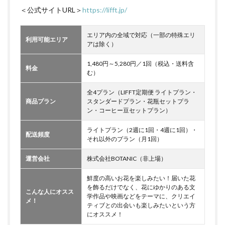
＜公式サイトURL＞
https://lifft.jp/
エリア内の全域で対応（一部の特殊エリ
利用可能エリア
アは除く）
1,480円～5,280円／1回（税込・送料含
料金
む）
全4プラン（LIFFT定期便 ライトプラン・
商品プラン
スタンダードプラン・花瓶セットプラ
ン・コーヒー豆セットプラン）
ライトプラン（2週に1回・4週に1回）・
配送頻度
それ以外のプラン（月1回）
運営会社
株式会社BOTANIC（非上場）
鮮度の高いお花を楽しみたい！届いた花
を飾るだけでなく、花にゆかりのある文
こんな人にオスス
学作品や映画などをテーマに、クリエイ
メ！
ティブとの出会いも楽しみたいという方
にオススメ！