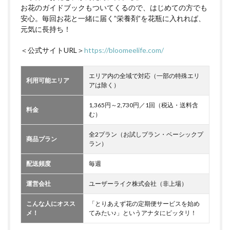
お花のガイドブックもついてくるので、はじめての方でも
安心。毎回お花と一緒に届く”栄養剤”を花瓶に入れれば、
元気に長持ち！
＜公式サイトURL＞
https://bloomeelife.com/
エリア内の全域で対応（一部の特殊エリ
利用可能エリア
アは除く）
1,365円～2,730円／1回（税込・送料含
料金
む）
全2プラン（お試しプラン・ベーシックプ
商品プラン
ラン）
配送頻度
毎週
運営会社
ユーザーライク株式会社（非上場）
こんな人にオスス
「とりあえず花の定期便サービスを始め
メ！
てみたい♪」というアナタにピッタリ！