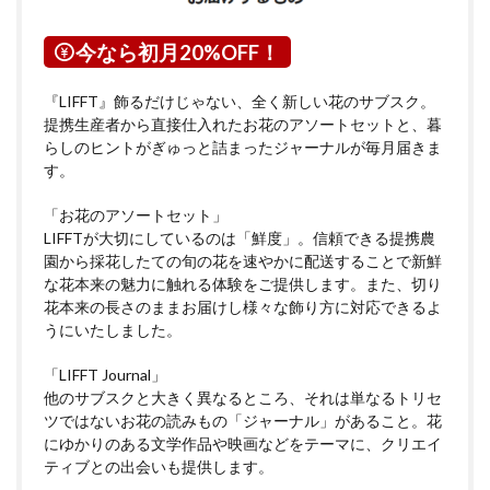
今なら初月20%OFF！
『LIFFT』飾るだけじゃない、全く新しい花のサブスク。
提携生産者から直接仕入れたお花のアソートセットと、暮
らしのヒントがぎゅっと詰まったジャーナルが毎月届きま
す。
「お花のアソートセット」
LIFFTが大切にしているのは「鮮度」。信頼できる提携農
園から採花したての旬の花を速やかに配送することで新鮮
な花本来の魅力に触れる体験をご提供します。また、切り
花本来の長さのままお届けし様々な飾り方に対応できるよ
うにいたしました。
「LIFFT Journal」
他のサブスクと大きく異なるところ、それは単なるトリセ
ツではないお花の読みもの「ジャーナル」があること。花
にゆかりのある文学作品や映画などをテーマに、クリエイ
ティブとの出会いも提供します。