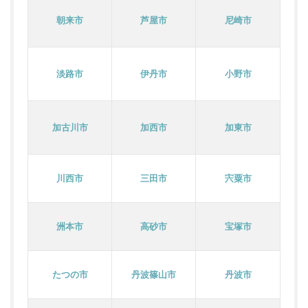
朝来市
芦屋市
尼崎市
淡路市
伊丹市
小野市
加古川市
加西市
加東市
川西市
三田市
宍粟市
洲本市
高砂市
宝塚市
たつの市
丹波篠山市
丹波市