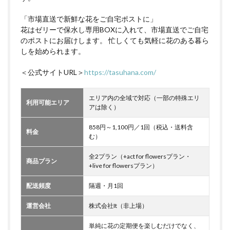
「市場直送で新鮮な花をご自宅ポストに」
花はゼリーで保水し専用BOXに入れて、市場直送でご自宅
のポストにお届けします。 忙しくても気軽に花のある暮ら
しを始められます。
＜公式サイトURL＞
https://tasuhana.com/
エリア内の全域で対応（一部の特殊エリ
利用可能エリア
アは除く）
858円～1,100円／1回（税込・送料含
料金
む）
全2プラン（+act for flowersプラン・
商品プラン
+live for flowersプラン）
配送頻度
隔週・月1回
運営会社
株式会社It（非上場）
単純に花の定期便を楽しむだけでなく、