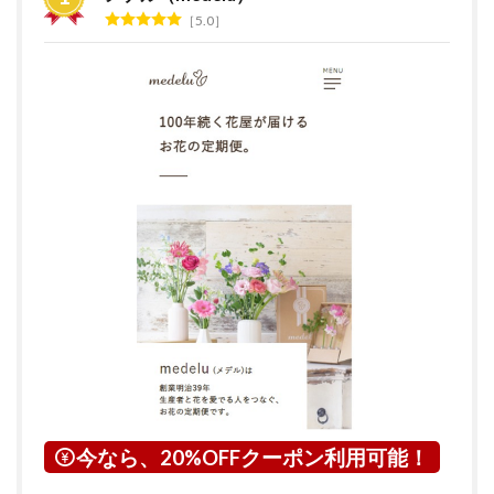
グ
5.0
2
花の
サブ
ス
ク・
定期
便サ
ービ
スと
は？
3
兵庫
県に
つい
て
4
西脇
市に
つい
今なら、20%OFFクーポン利用可能！
て