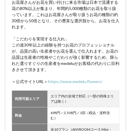
お花屋さんがお花を買い付けに来る市場は日本で流通する
花の80%以上が集まり、年間約5,000種類のお花を取り扱
っています。これはお花屋さんが取り扱うお花の種類の約
30倍から50倍となり、その豊富な選択肢から、お花を仕入
れます。
「こだわりを実現する仕入れ」
この道30年以上の経験を持つお花のプロフェッショナル
が、品質の高い生産者やお花を選んで仕入れます。お花の
品質は生産者の性格やこだわりが強く影響するため、限ら
れた選りすぐりの生産者をmedeluがお客様の代わりに目利
きさせて頂きます。
＜公式サイトURL＞
https://www.medelu.flowers/
エリア内の全域で対応（一部の特殊エリ
利用可能エリア
アは除く）
698円～2,508円／1回（税込・送料含
料金
む）
全10プラン（ANYROOMコース Mini・