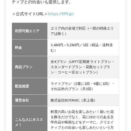
ティブとの出会いも提供します。
＜公式サイトURL＞
https://lifft.jp/
エリア内の全域で対応（一部の特殊エリ
利用可能エリア
アは除く）
1,480円～5,280円／1回（税込・送料含
料金
む）
全4プラン（LIFFT定期便 ライトプラン・
商品プラン
スタンダードプラン・花瓶セットプラ
ン・コーヒー豆セットプラン）
ライトプラン（2週に1回・4週に1回）・
配送頻度
それ以外のプラン（月1回）
運営会社
株式会社BOTANIC（非上場）
鮮度の高いお花を楽しみたい！届いた花
を飾るだけでなく、花にゆかりのある文
こんな人にオスス
学作品や映画などをテーマに、クリエイ
メ！
ティブとの出会いも楽しみたいという方