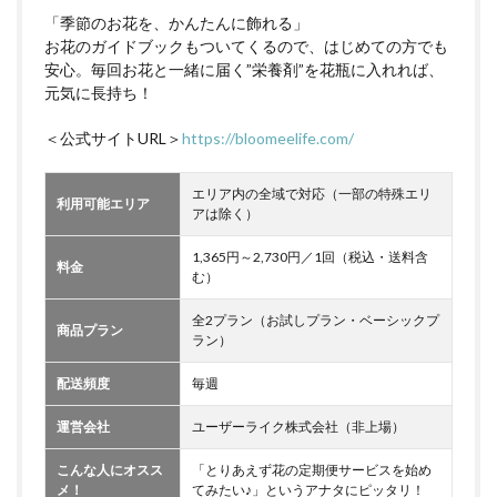
「季節のお花を、かんたんに飾れる」
お花のガイドブックもついてくるので、はじめての方でも
安心。毎回お花と一緒に届く”栄養剤”を花瓶に入れれば、
元気に長持ち！
＜公式サイトURL＞
https://bloomeelife.com/
エリア内の全域で対応（一部の特殊エリ
利用可能エリア
アは除く）
1,365円～2,730円／1回（税込・送料含
料金
む）
全2プラン（お試しプラン・ベーシックプ
商品プラン
ラン）
配送頻度
毎週
運営会社
ユーザーライク株式会社（非上場）
こんな人にオスス
「とりあえず花の定期便サービスを始め
メ！
てみたい♪」というアナタにピッタリ！