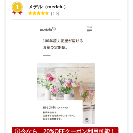
すめ
メデル（medelu）
ラン
5.0
キン
グ
2
花の
サブ
ス
ク・
定期
便サ
ービ
スと
は？
3
大阪
府に
つい
て
4
大阪
今なら、20%OFFクーポン利用可能！
市に