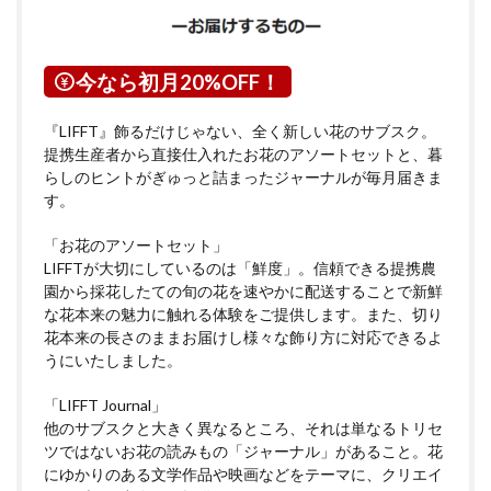
今なら初月20%OFF！
『LIFFT』飾るだけじゃない、全く新しい花のサブスク。
提携生産者から直接仕入れたお花のアソートセットと、暮
らしのヒントがぎゅっと詰まったジャーナルが毎月届きま
す。
「お花のアソートセット」
LIFFTが大切にしているのは「鮮度」。信頼できる提携農
園から採花したての旬の花を速やかに配送することで新鮮
な花本来の魅力に触れる体験をご提供します。また、切り
花本来の長さのままお届けし様々な飾り方に対応できるよ
うにいたしました。
「LIFFT Journal」
他のサブスクと大きく異なるところ、それは単なるトリセ
ツではないお花の読みもの「ジャーナル」があること。花
にゆかりのある文学作品や映画などをテーマに、クリエイ