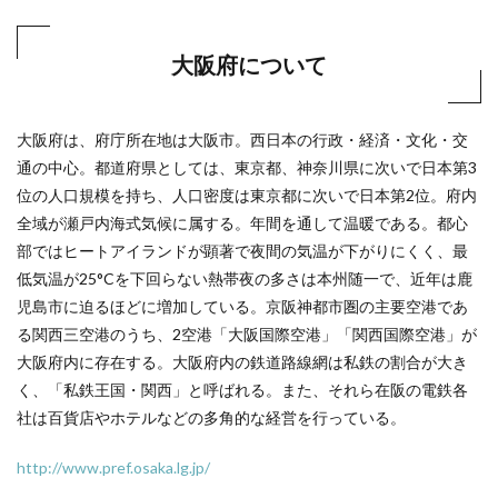
大阪府について
大阪府は、府庁所在地は大阪市。西日本の行政・経済・文化・交
通の中心。都道府県としては、東京都、神奈川県に次いで日本第3
位の人口規模を持ち、人口密度は東京都に次いで日本第2位。府内
全域が瀬戸内海式気候に属する。年間を通して温暖である。都心
部ではヒートアイランドが顕著で夜間の気温が下がりにくく、最
低気温が25°Cを下回らない熱帯夜の多さは本州随一で、近年は鹿
児島市に迫るほどに増加している。京阪神都市圏の主要空港であ
る関西三空港のうち、2空港「大阪国際空港」「関西国際空港」が
大阪府内に存在する。大阪府内の鉄道路線網は私鉄の割合が大き
く、「私鉄王国・関西」と呼ばれる。また、それら在阪の電鉄各
社は百貨店やホテルなどの多角的な経営を行っている。
http://www.pref.osaka.lg.jp/