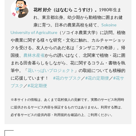
花村 好介（はなむら こうすけ）。
1980年生ま
れ、東京都出身。幼少期から動植物に囲まれ健
康に育つ。日本の農業高校を経て、
Sokoine
University of Agriculture
（ソコイネ農業大学）に訪問。植物
や農業に関する様々な研究・文化に触れ、カルチャーショッ
クを受ける。友人からのあだ名は「タンザニアの奇跡」。帰
国後、
農林水産省
からの誘いはなく、北関東で植物・花に囲
まれる田舎暮らしをしながら、花に関するコラム・書物を執
筆中。「
花いっぱいプロジェクト
」の取組についても積極的
に応援しています！
#花のサブスク
／
#花の定期便
／
#花サ
ブスク
／
#花定期便
※本サイトの情報は、あくまで花村個人の見解です。実際のサービス利用時
に提供されるサービス内容を保証するものではありません。利用する際は、
必ず各サービスの提供内容・利用規約を確認の上、ご利用ください。