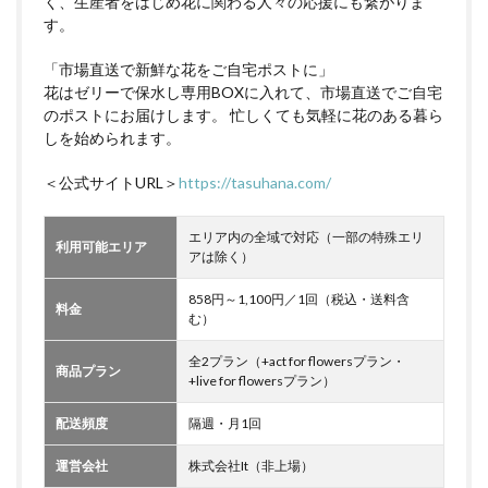
く、生産者をはじめ花に関わる人々の応援にも繋がりま
す。
「市場直送で新鮮な花をご自宅ポストに」
花はゼリーで保水し専用BOXに入れて、市場直送でご自宅
のポストにお届けします。 忙しくても気軽に花のある暮ら
しを始められます。
＜公式サイトURL＞
https://tasuhana.com/
エリア内の全域で対応（一部の特殊エリ
利用可能エリア
アは除く）
858円～1,100円／1回（税込・送料含
料金
む）
全2プラン（+act for flowersプラン・
商品プラン
+live for flowersプラン）
配送頻度
隔週・月1回
運営会社
株式会社It（非上場）