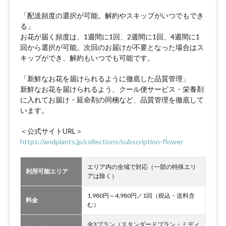
「配送頻度の選択が可能。解約やスキップがいつでもでき
る」
お花が届く頻度は、1週間に1回、2週間に1回、4週間に1
回から選択が可能。次回のお届けが不要となった場合はス
キップができ、解約もいつでも可能です。
「新鮮なお花を届けられるように徹底した品質管理」
新鮮なお花を届けられるよう、クール便サービス・栄養剤
に入れてお届け・延命剤の同梱など、品質管理を徹底して
います。
＜公式サイトURL＞
https://andplants.jp/collections/subscription-flower
エリア内の全域で対応（一部の特殊エリ
利用可能エリア
アは除く）
1,980円～4,980円／1回（税込・送料含
料金
む）
全3プラン（スタンダードプラン・ミディ