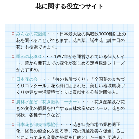
花に関する役立つサイト
みんなの花図鑑
・・・日本最大級の掲載数3000種以上の
花を調べることができます。花言葉、誕生花（誕生日の
花）も検索できます。
季節の花300
・・・1997年から運営されている個人サイ
ト。蕾から開花までの変化が楽しめる定点観測シリーズ
がおすすめ。
日本花の会
・・・「桜の名所づくり」「全国花のまちづ
くりコンクール」花や緑に囲まれた、美しい地域環境づ
くりや豊な生活環境づくりに貢献する公益財団法人。
農林水産省（花き振興コーナー）
・・・花き産業及び花
きの文化の振興を担当する農林水産省のページ。花きの
現状、各種データなど。
日本花き卸売市場協会
・・・花き卸売市場の業務適正
化・経営の健全化を図る等、花の流通改善を促進するこ
とによって花き産業の発展を目的とした一般社団法人。