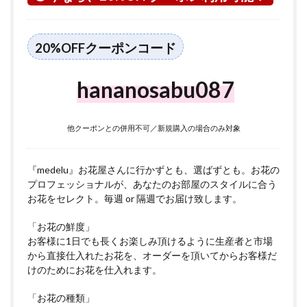
つい
て
5
20%OFFクーポンコード
住吉
区に
つい
hananosabu087
て
他クーポンとの併用不可／新規購入の場合のみ対象
『medelu』お花屋さんに行かずとも、選ばずとも。お花の
プロフェッショナルが、あなたのお部屋のスタイルに合う
お花をセレクト。毎週 or 隔週でお届け致します。
「お花の鮮度」
お客様に1日でも長くお楽しみ頂けるように生産者と市場
から直接仕入れたお花を、オーダーを頂いてからお客様だ
けのためにお花を仕入れます。
「お花の種類」