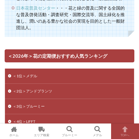
日本花普及センター
・・・花と緑の普及に関する全国的
な普及啓発活動・調査研究・国際交流等、国土緑化を推
進し、潤いのある豊かな社会の実現を目的とした一般財
団法人。
＜2026年＞花の定期便おすすめ人気ランキング
＜1位＞メデル
＜2位＞アンドプランツ
＜3位＞ブルーミー
＜4位＞LIFFT
ホーム
エリア検索
ブルーミー
メデル
TOPへ
＜5位＞＋hana