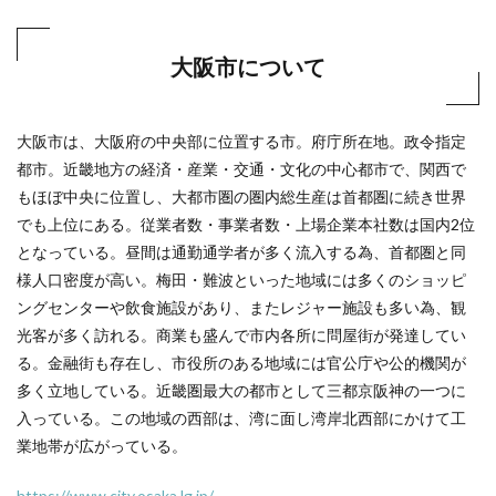
大阪市について
大阪市は、大阪府の中央部に位置する市。府庁所在地。政令指定
都市。近畿地方の経済・産業・交通・文化の中心都市で、関西で
もほぼ中央に位置し、大都市圏の圏内総生産は首都圏に続き世界
でも上位にある。従業者数・事業者数・上場企業本社数は国内2位
となっている。昼間は通勤通学者が多く流入する為、首都圏と同
様人口密度が高い。梅田・難波といった地域には多くのショッピ
ングセンターや飲食施設があり、またレジャー施設も多い為、観
光客が多く訪れる。商業も盛んで市内各所に問屋街が発達してい
る。金融街も存在し、市役所のある地域には官公庁や公的機関が
多く立地している。近畿圏最大の都市として三都京阪神の一つに
入っている。この地域の西部は、湾に面し湾岸北西部にかけて工
業地帯が広がっている。
https://www.city.osaka.lg.jp/