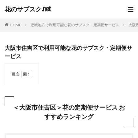
花のサブスク.net
HOME
近畿地方で利用可能な花のサブスク・定期便サービス
大阪
大阪市住吉区で利用可能な花のサブスク・定期便サ
ービス
目次
1
＜大
阪市
住吉
区＞
＜大阪市住吉区＞花の定期便サービス お
花の
すすめランキング
定期
便サ
ービ
ス
おす