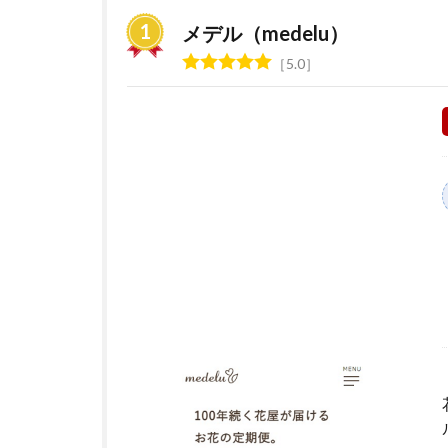
の
定
メデル（medelu）
期
5.0
便
サ
ー
ビ
ス
お
す
す
め
ラ
ン
キ
ン
グ
2
花の
サブ
ス