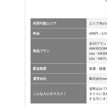
い
て
利用可能エリア
エリア内の
料金
698円～2
全10プラン（
ANYROOM
商品プラン
Lite・MO
Lite・NAT
配送頻度
毎週・隔週
運営会社
株式会社me
送料込みで
こんな人にオススメ！
タイルに合
する方にオ