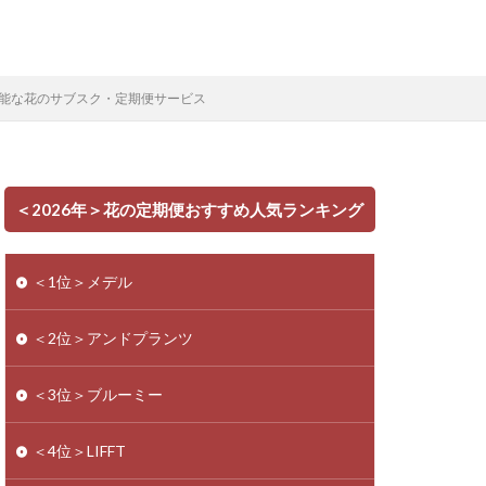
能な花のサブスク・定期便サービス
＜2026年＞花の定期便おすすめ人気ランキング
＜1位＞メデル
＜2位＞アンドプランツ
＜3位＞ブルーミー
＜4位＞LIFFT