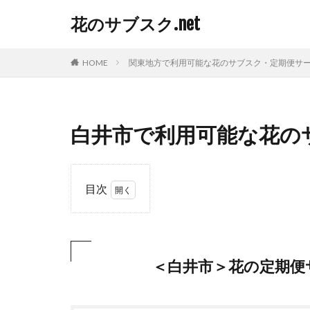
花のサブスク.net
HOME
関東地方で利用可能な花のサブスク・定期便サ
白井市で利用可能な花の
目次
1
＜
白
井
＜白井市＞花の定期便
市
＞
花