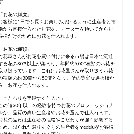
す。
「お花の鮮度」
お客様に1日でも長くお楽しみ頂けるように生産者と市
場から直接仕入れたお花を、オーダーを頂いてからお
客様だけのためにお花を仕入れます。
「お花の種類」
お花屋さんがお花を買い付けに来る市場は日本で流通
する花の80%以上が集まり、年間約5,000種類のお花を
取り扱っています。これはお花屋さんが取り扱うお花
の種類の約30倍から50倍となり、その豊富な選択肢か
ら、お花を仕入れます。
「こだわりを実現する仕入れ」
この道30年以上の経験を持つお花のプロフェッショナ
ルが、品質の高い生産者やお花を選んで仕入れます。
お花の品質は生産者の性格やこだわりが強く影響する
ため、限られた選りすぐりの生産者をmedeluがお客様
の代わりに目利きさせて頂きます。