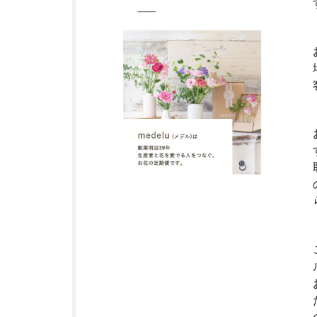
ク・
定期
便サ
ービ
スと
は？
3
千
葉
県
に
つ
い
て
4
白
井
市
に
つ