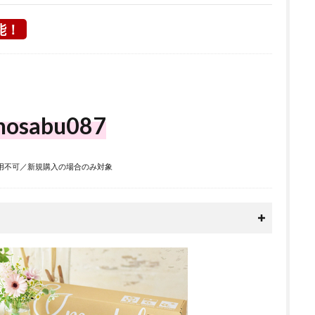
能！
nosabu087
用不可／新規購入の場合のみ対象