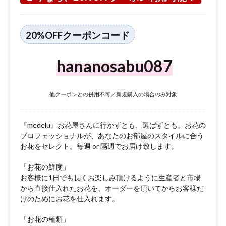
市に
つい
て
20%OFFクーポンコード
5
桜区
につ
hananosabu087
いて
他クーポンとの併用不可／新規購入の場合のみ対象
『medelu』お花屋さんに行かずとも、選ばずとも。お花の
プロフェッショナルが、あなたのお部屋のスタイルに合う
お花をセレクト。毎週 or 隔週でお届け致します。
「お花の鮮度」
お客様に1日でも長くお楽しみ頂けるように生産者と市場
から直接仕入れたお花を、オーダーを頂いてからお客様だ
けのためにお花を仕入れます。
「お花の種類」