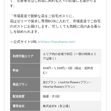
く、生産者をはじめ花に関わる人々の応援にも繋がりま
す。
「市場直送で新鮮な花をご自宅ポストに」
花はゼリーで保水し専用BOXに入れて、市場直送でご自宅
のポストにお届けします。 忙しくても気軽に花のある暮ら
しを始められます。
＜公式サイトURL＞
https://tasuhana.com/
エリア内の全域で対応（一部の特殊エリ
利用可能エリア
アは除く）
858円～1,100円／1回（税込・送料含
料金
む）
全2プラン（+act for flowersプラン・
商品プラン
+live for flowersプラン）
配送頻度
隔週・月1回
運営会社
株式会社It（非上場）