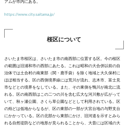
アムが市内にある。
https://www.city.saitama.jp/
桜区について
さいたま市桜区は、さいたま市の南西部に位置する区。今の桜区
の範囲は旧浦和市の西部にあたる。これは昭和の大合併以前の自
治体では土合村の南東部（関・鹿手袋）を除く地域と大久保村に
ほぼ相当する。区の西側境界線には荒川が流れ、志木市、富士見
市などとの境界をなしている。また、その東側を鴨川が南北に流
れる。区の南西部はこの二つの川を含む広大な河川敷が広がって
いて、秋ヶ瀬公園、さくら草公園などとして利用されている。区
の殆どは低地からなるが、区の東部の一部が大宮台地の与野支台
にかかっている。区の北部から東部にかけ、旧河道を示すとみら
れる自然堤防などの地形が見られることから、大昔には区域の大