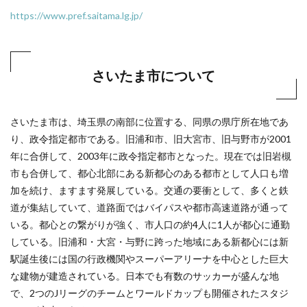
https://www.pref.saitama.lg.jp/
さいたま市について
さいたま市は、埼玉県の南部に位置する、同県の県庁所在地であ
り、政令指定都市である。旧浦和市、旧大宮市、旧与野市が2001
年に合併して、2003年に政令指定都市となった。現在では旧岩槻
市も合併して、都心北部にある新都心のある都市として人口も増
加を続け、ますます発展している。交通の要衝として、多くと鉄
道が集結していて、道路面ではバイパスや都市高速道路が通って
いる。都心との繋がりが強く、市人口の約4人に1人が都心に通勤
している。旧浦和・大宮・与野に跨った地域にある新都心には新
駅誕生後には国の行政機関やスーパーアリーナを中心とした巨大
な建物が建造されている。日本でも有数のサッカーが盛んな地
で、2つのJリーグのチームとワールドカップも開催されたスタジ