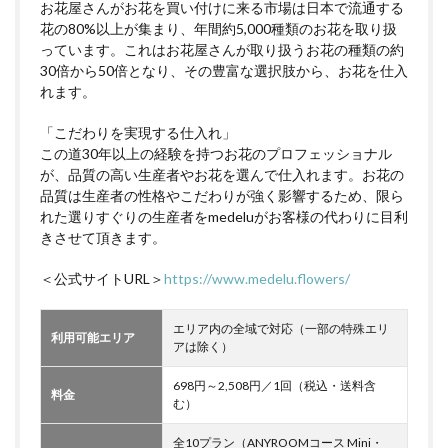
お花屋さんがお花を買い付けに来る市場は日本で流通する
花の80%以上が集まり、年間約5,000種類のお花を取り扱
っています。これはお花屋さんが取り扱うお花の種類の約
30倍から50倍となり、その豊富な選択肢から、お花を仕入
れます。
「こだわりを実現する仕入れ」
この道30年以上の経験を持つお花のプロフェッショナル
が、品質の高い生産者やお花を選んで仕入れます。お花の
品質は生産者の性格やこだわりが強く影響するため、限ら
れた選りすぐりの生産者をmedeluがお客様の代わりに目利
きさせて頂きます。
＜公式サイトURL＞
https://www.medelu.flowers/
エリア内の全域で対応（一部の特殊エリ
利用可能エリア
アは除く）
698円～2,508円／1回（税込・送料含
料金
む）
全10プラン（ANYROOMコース Mini・