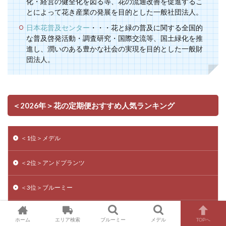
化・経営の健全化を図る等、花の流通改善を促進するこ
とによって花き産業の発展を目的とした一般社団法人。
日本花普及センター
・・・花と緑の普及に関する全国的
な普及啓発活動・調査研究・国際交流等、国土緑化を推
進し、潤いのある豊かな社会の実現を目的とした一般財
団法人。
＜2026年＞花の定期便おすすめ人気ランキング
＜1位＞メデル
＜2位＞アンドプランツ
＜3位＞ブルーミー
＜4位＞LIFFT
ホーム
エリア検索
ブルーミー
メデル
TOPへ