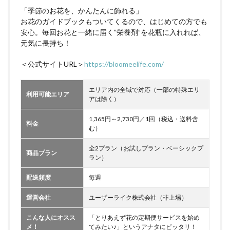
「季節のお花を、かんたんに飾れる」
お花のガイドブックもついてくるので、はじめての方でも
安心。毎回お花と一緒に届く”栄養剤”を花瓶に入れれば、
元気に長持ち！
＜公式サイトURL＞
https://bloomeelife.com/
エリア内の全域で対応（一部の特殊エリ
利用可能エリア
アは除く）
1,365円～2,730円／1回（税込・送料含
料金
む）
全2プラン（お試しプラン・ベーシックプ
商品プラン
ラン）
配送頻度
毎週
運営会社
ユーザーライク株式会社（非上場）
こんな人にオスス
「とりあえず花の定期便サービスを始め
メ！
てみたい♪」というアナタにピッタリ！