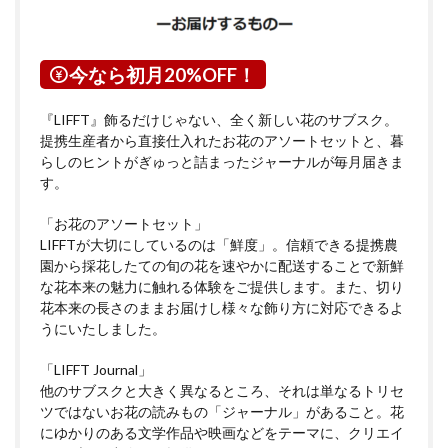
今なら初月20%OFF！
『LIFFT』飾るだけじゃない、全く新しい花のサブスク。
提携生産者から直接仕入れたお花のアソートセットと、暮
らしのヒントがぎゅっと詰まったジャーナルが毎月届きま
す。
「お花のアソートセット」
LIFFTが大切にしているのは「鮮度」。信頼できる提携農
園から採花したての旬の花を速やかに配送することで新鮮
な花本来の魅力に触れる体験をご提供します。また、切り
花本来の長さのままお届けし様々な飾り方に対応できるよ
うにいたしました。
「LIFFT Journal」
他のサブスクと大きく異なるところ、それは単なるトリセ
ツではないお花の読みもの「ジャーナル」があること。花
にゆかりのある文学作品や映画などをテーマに、クリエイ