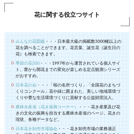
花に関する役立つサイト
みんなの花図鑑
・・・日本最大級の掲載数3000種以上の
花を調べることができます。花言葉、誕生花（誕生日の
花）も検索できます。
季節の花300
・・・1997年から運営されている個人サイ
ト。蕾から開花までの変化が楽しめる定点観測シリーズ
がおすすめ。
日本花の会
・・・「桜の名所づくり」「全国花のまちづ
くりコンクール」花や緑に囲まれた、美しい地域環境づ
くりや豊な生活環境づくりに貢献する公益財団法人。
農林水産省（花き振興コーナー）
・・・花き産業及び花
きの文化の振興を担当する農林水産省のページ。花きの
現状、各種データなど。
日本花き卸売市場協会
・・・花き卸売市場の業務適正