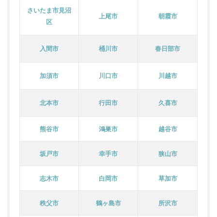
さいたま市見沼
上尾市
朝霞市
区
入間市
桶川市
春日部市
加須市
川口市
川越市
北本市
行田市
久喜市
熊谷市
鴻巣市
越谷市
坂戸市
幸手市
狭山市
志木市
白岡市
草加市
秩父市
鶴ヶ島市
所沢市