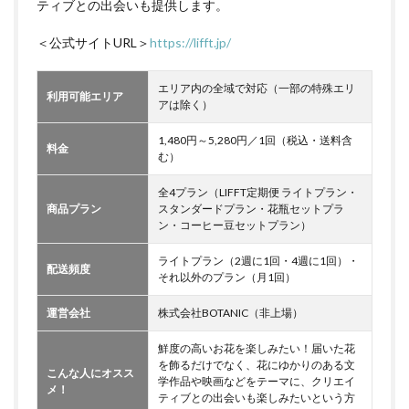
ティブとの出会いも提供します。
＜公式サイトURL＞
https://lifft.jp/
エリア内の全域で対応（一部の特殊エリ
利用可能エリア
アは除く）
1,480円～5,280円／1回（税込・送料含
料金
む）
全4プラン（LIFFT定期便 ライトプラン・
商品プラン
スタンダードプラン・花瓶セットプラ
ン・コーヒー豆セットプラン）
ライトプラン（2週に1回・4週に1回）・
配送頻度
それ以外のプラン（月1回）
運営会社
株式会社BOTANIC（非上場）
鮮度の高いお花を楽しみたい！届いた花
を飾るだけでなく、花にゆかりのある文
こんな人にオスス
学作品や映画などをテーマに、クリエイ
メ！
ティブとの出会いも楽しみたいという方