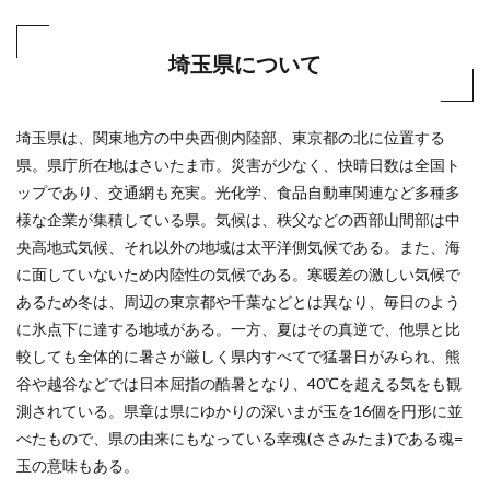
埼玉県について
埼玉県は、関東地方の中央西側内陸部、東京都の北に位置する
県。県庁所在地はさいたま市。災害が少なく、快晴日数は全国ト
ップであり、交通網も充実。光化学、食品自動車関連など多種多
様な企業が集積している県。気候は、秩父などの西部山間部は中
央高地式気候、それ以外の地域は太平洋側気候である。また、海
に面していないため内陸性の気候である。寒暖差の激しい気候で
あるため冬は、周辺の東京都や千葉などとは異なり、毎日のよう
に氷点下に達する地域がある。一方、夏はその真逆で、他県と比
較しても全体的に暑さが厳しく県内すべてで猛暑日がみられ、熊
谷や越谷などでは日本屈指の酷暑となり、40℃を超える気をも観
測されている。県章は県にゆかりの深いまが玉を16個を円形に並
べたもので、県の由来にもなっている幸魂(ささみたま)である魂=
玉の意味もある。