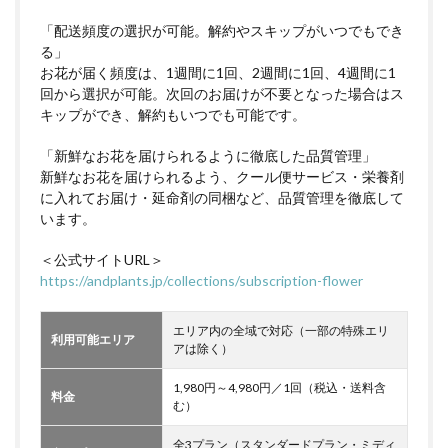
「配送頻度の選択が可能。解約やスキップがいつでもでき
る」
お花が届く頻度は、1週間に1回、2週間に1回、4週間に1
回から選択が可能。次回のお届けが不要となった場合はス
キップができ、解約もいつでも可能です。
「新鮮なお花を届けられるように徹底した品質管理」
新鮮なお花を届けられるよう、クール便サービス・栄養剤
に入れてお届け・延命剤の同梱など、品質管理を徹底して
います。
＜公式サイトURL＞
https://andplants.jp/collections/subscription-flower
エリア内の全域で対応（一部の特殊エリ
利用可能エリア
アは除く）
1,980円～4,980円／1回（税込・送料含
料金
む）
全3プラン（スタンダードプラン・ミディ