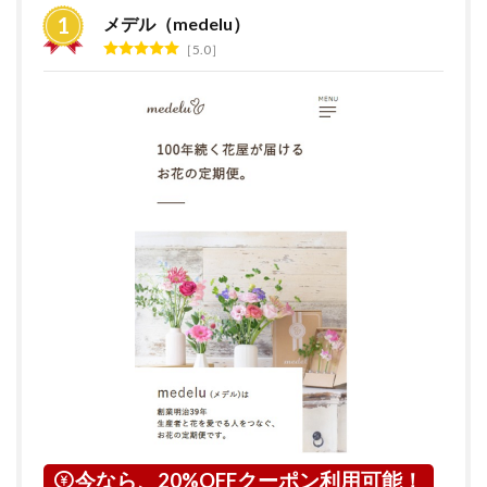
すめ
メデル（medelu）
ラン
5.0
キン
グ
2
花の
サブ
ス
ク・
定期
便サ
ービ
スと
は？
3
埼玉
県に
つい
て
4
さい
今なら、20%OFFクーポン利用可能！
たま