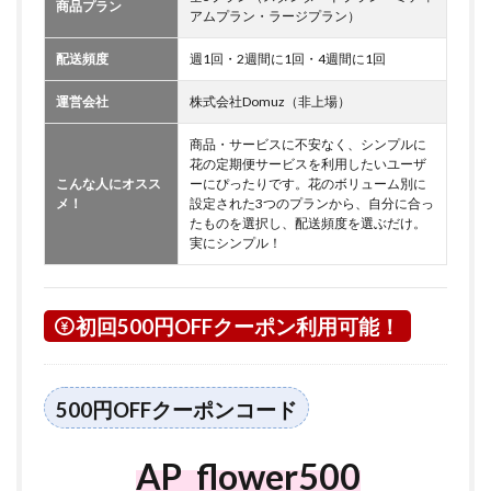
商品プラン
アムプラン・ラージプラン）
配送頻度
週1回・2週間に1回・4週間に1回
運営会社
株式会社Domuz（非上場）
商品・サービスに不安なく、シンプルに
花の定期便サービスを利用したいユーザ
こんな人にオスス
ーにぴったりです。花のボリューム別に
メ！
設定された3つのプランから、自分に合っ
たものを選択し、配送頻度を選ぶだけ。
実にシンプル！
初回500円OFFクーポン利用可能！
500円OFFクーポンコード
AP_flower500