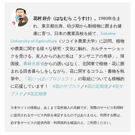
花村 好介（はなむら こうすけ）。
1980年生ま
れ、東京都出身。幼少期から動植物に囲まれ健
康に育つ。日本の農業高校を経て、
Sokoine
University of Agriculture
（ソコイネ農業大学）に訪問。植物
や農業に関する様々な研究・文化に触れ、カルチャーショッ
クを受ける。友人からのあだ名は「タンザニアの奇跡」。帰
国後、
農林水産省
からの誘いはなく、北関東で植物・花に囲
まれる田舎暮らしをしながら、花に関するコラム・書物を執
筆中。「
花いっぱいプロジェクト
」の取組についても積極的
に応援しています！
#花のサブスク
／
#花の定期便
／
#花サ
ブスク
／
#花定期便
※本サイトの情報は、あくまで花村個人の見解です。実際のサービス利用時
に提供されるサービス内容を保証するものではありません。利用する際は、
必ず各サービスの提供内容・利用規約を確認の上、ご利用ください。