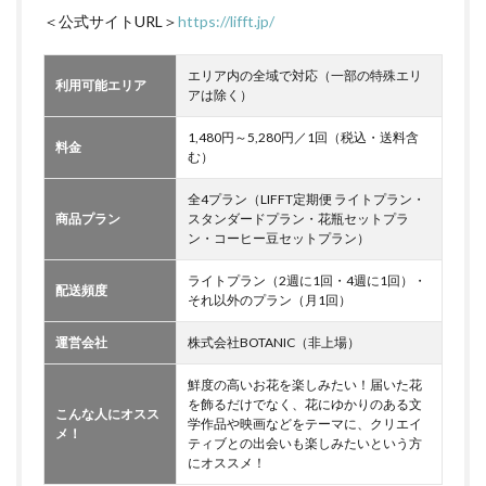
＜公式サイトURL＞
https://lifft.jp/
エリア内の全域で対応（一部の特殊エリ
利用可能エリア
アは除く）
1,480円～5,280円／1回（税込・送料含
料金
む）
全4プラン（LIFFT定期便 ライトプラン・
商品プラン
スタンダードプラン・花瓶セットプラ
ン・コーヒー豆セットプラン）
ライトプラン（2週に1回・4週に1回）・
配送頻度
それ以外のプラン（月1回）
運営会社
株式会社BOTANIC（非上場）
鮮度の高いお花を楽しみたい！届いた花
を飾るだけでなく、花にゆかりのある文
こんな人にオスス
学作品や映画などをテーマに、クリエイ
メ！
ティブとの出会いも楽しみたいという方
にオススメ！