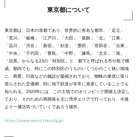
東京都について
東京都は、日本の首都であり、世界的に有名な都市。「足立」
「荒川」「板橋」「江戸川」「大田」「葛飾」「北」「江東」
「品川」「渋谷」「新宿」「杉並」「墨田」「世田谷」「台東」
「中央」「千代田」「豊島」「中野」「練馬」「文京」「港」
「目黒」からなる23の「特別区」と、都下と呼ばれる市や島で構
成。都内でも、特にこの特別区のうちのいくつかのごく狭い地域
に、商業、行政などの施設が凝縮されており、蜘蛛の巣状に張り
巡らされた交通網、特に地下鉄道が非常に発達していることでも
知られる。2020年には、この土地でのオリンピック開催も決定し
ており、そのための再開発を主に湾岸エリアで行っており、今後
より一層活気づいていくであろう場所。
https://www.metro.tokyo.lg.jp/