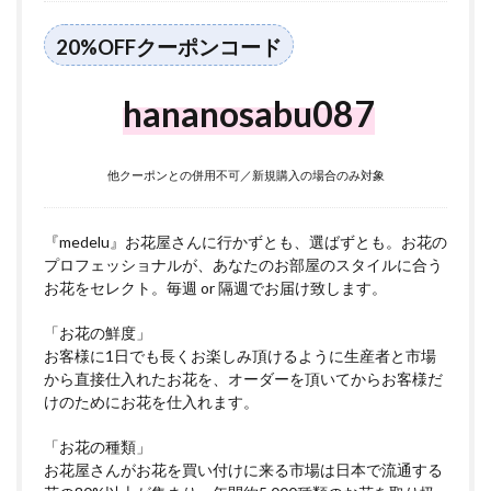
て
5
20%OFFクーポンコード
北区
につ
いて
hananosabu087
他クーポンとの併用不可／新規購入の場合のみ対象
『medelu』お花屋さんに行かずとも、選ばずとも。お花の
プロフェッショナルが、あなたのお部屋のスタイルに合う
お花をセレクト。毎週 or 隔週でお届け致します。
「お花の鮮度」
お客様に1日でも長くお楽しみ頂けるように生産者と市場
から直接仕入れたお花を、オーダーを頂いてからお客様だ
けのためにお花を仕入れます。
「お花の種類」
お花屋さんがお花を買い付けに来る市場は日本で流通する