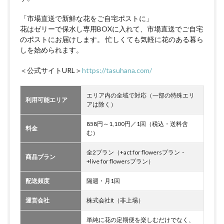
「市場直送で新鮮な花をご自宅ポストに」
花はゼリーで保水し専用BOXに入れて、市場直送でご自宅
のポストにお届けします。 忙しくても気軽に花のある暮ら
しを始められます。
＜公式サイトURL＞
https://tasuhana.com/
エリア内の全域で対応（一部の特殊エリ
利用可能エリア
アは除く）
858円～1,100円／1回（税込・送料含
料金
む）
全2プラン（+act for flowersプラン・
商品プラン
+live for flowersプラン）
配送頻度
隔週・月1回
運営会社
株式会社It（非上場）
単純に花の定期便を楽しむだけでなく、