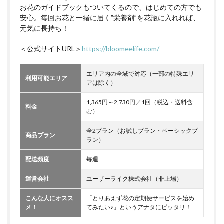
お花のガイドブックもついてくるので、はじめての方でも
安心。毎回お花と一緒に届く”栄養剤”を花瓶に入れれば、
元気に長持ち！
＜公式サイトURL＞
https://bloomeelife.com/
エリア内の全域で対応（一部の特殊エリ
利用可能エリア
アは除く）
1,365円～2,730円／1回（税込・送料含
料金
む）
全2プラン（お試しプラン・ベーシックプ
商品プラン
ラン）
配送頻度
毎週
運営会社
ユーザーライク株式会社（非上場）
こんな人にオスス
「とりあえず花の定期便サービスを始め
メ！
てみたい♪」というアナタにピッタリ！