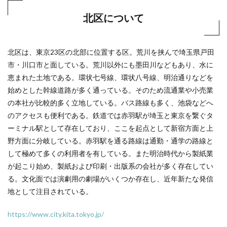
北区について
北区は、東京23区の北部に位置する区。荒川を挟んで埼玉県戸田
市・川口市と面している。荒川以外にも墨田川などもあり、水に
恵まれた土地である。環状七号線、環状八号線、明治通りなどを
始めとした幹線道路が多く通っている。そのため流通業や小売業
の本社が比較的多く立地している。バス路線も多く、池袋などへ
のアクセスも便利である。鉄道では赤羽駅が埼玉と東京を繋ぐタ
ーミナル駅として存在しており、ここを起点として新宿方面と上
野方面に分岐している。赤羽駅を通る路線は通勤・通学の路線と
して極めて多くの利用者を有している。また明治時代から製紙業
が起こり始め、製紙および印刷・出版系の会社が多く存在してい
る。文化面では演劇用の劇場がいくつか存在し、近年新たな発信
地として注目されている。
https://www.city.kita.tokyo.jp/