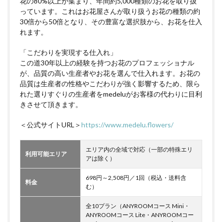
花の80%以上が集まり、年間約5,000種類のお花を取り扱
っています。これはお花屋さんが取り扱うお花の種類の約
30倍から50倍となり、その豊富な選択肢から、お花を仕入
れます。
「こだわりを実現する仕入れ」
この道30年以上の経験を持つお花のプロフェッショナル
が、品質の高い生産者やお花を選んで仕入れます。お花の
品質は生産者の性格やこだわりが強く影響するため、限ら
れた選りすぐりの生産者をmedeluがお客様の代わりに目利
きさせて頂きます。
＜公式サイトURL＞
https://www.medelu.flowers/
エリア内の全域で対応（一部の特殊エリ
利用可能エリア
アは除く）
698円～2,508円／1回（税込・送料含
料金
む）
全10プラン（ANYROOMコース Mini・
ANYROOMコース Lite・ANYROOMコー