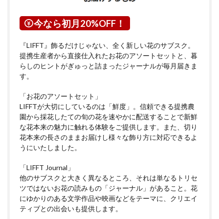
今なら初月20%OFF！
『LIFFT』飾るだけじゃない、全く新しい花のサブスク。
提携生産者から直接仕入れたお花のアソートセットと、暮
らしのヒントがぎゅっと詰まったジャーナルが毎月届きま
す。
「お花のアソートセット」
LIFFTが大切にしているのは「鮮度」。信頼できる提携農
園から採花したての旬の花を速やかに配送することで新鮮
な花本来の魅力に触れる体験をご提供します。また、切り
花本来の長さのままお届けし様々な飾り方に対応できるよ
うにいたしました。
「LIFFT Journal」
他のサブスクと大きく異なるところ、それは単なるトリセ
ツではないお花の読みもの「ジャーナル」があること。花
にゆかりのある文学作品や映画などをテーマに、クリエイ
ティブとの出会いも提供します。