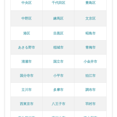
中央区
千代田区
豊島区
中野区
練馬区
文京区
港区
目黒区
昭島市
あきる野市
稲城市
青梅市
清瀬市
国立市
小金井市
国分寺市
小平市
狛江市
立川市
多摩市
調布市
西東京市
八王子市
羽村市