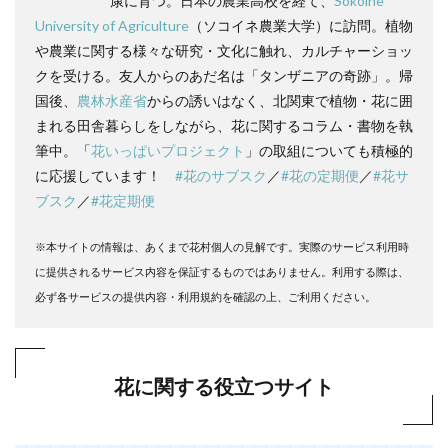
康に育つ。日本の農業高校を経て、
Sokoine
University of Agriculture
（ソコイネ農業大学）に訪問。植物
や農業に関する様々な研究・文化に触れ、カルチャーショッ
クを受ける。友人からのあだ名は「タンザニアの奇跡」。帰
国後、
農林水産省
からの誘いはなく、北関東で植物・花に囲
まれる田舎暮らしをしながら、花に関するコラム・書物を執
筆中。「
花いっぱいプロジェクト
」の取組についても積極的
に応援しています！
#花のサブスク
／
#花の定期便
／
#花サ
ブスク
／
#花定期便
※本サイトの情報は、あくまで花村個人の見解です。実際のサービス利用時
に提供されるサービス内容を保証するものではありません。利用する際は、
必ず各サービスの提供内容・利用規約を確認の上、ご利用ください。
花に関する役立つサイト