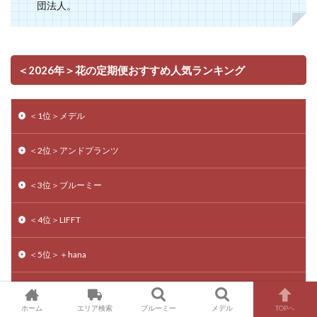
団法人。
＜2026年＞花の定期便おすすめ人気ランキング
＜1位＞メデル
＜2位＞アンドプランツ
＜3位＞ブルーミー
＜4位＞LIFFT
＜5位＞＋hana
＜6位＞ひとはな
ホーム
エリア検索
ブルーミー
メデル
TOPへ