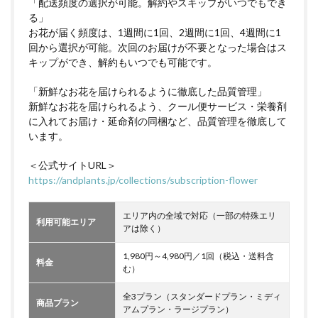
「配送頻度の選択が可能。解約やスキップがいつでもでき
る」
お花が届く頻度は、1週間に1回、2週間に1回、4週間に1
回から選択が可能。次回のお届けが不要となった場合はス
キップができ、解約もいつでも可能です。
「新鮮なお花を届けられるように徹底した品質管理」
新鮮なお花を届けられるよう、クール便サービス・栄養剤
に入れてお届け・延命剤の同梱など、品質管理を徹底して
います。
＜公式サイトURL＞
https://andplants.jp/collections/subscription-flower
エリア内の全域で対応（一部の特殊エリ
利用可能エリア
アは除く）
1,980円～4,980円／1回（税込・送料含
料金
む）
全3プラン（スタンダードプラン・ミディ
商品プラン
アムプラン・ラージプラン）