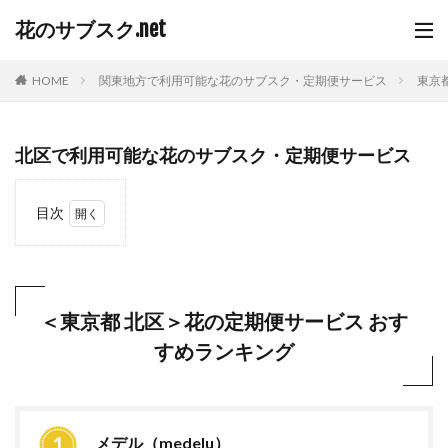
花のサブスク.net
HOME
関東地方で利用可能な花のサブスク・定期便サービス
東京
北区で利用可能な花のサブスク・定期便サービス
目次
1
＜東
京都
北区
＞花
＜東京都 北区＞花の定期便サービス おす
の定
すめランキング
期便
サー
ビス
おす
すめ
ラン
メデル（medelu）