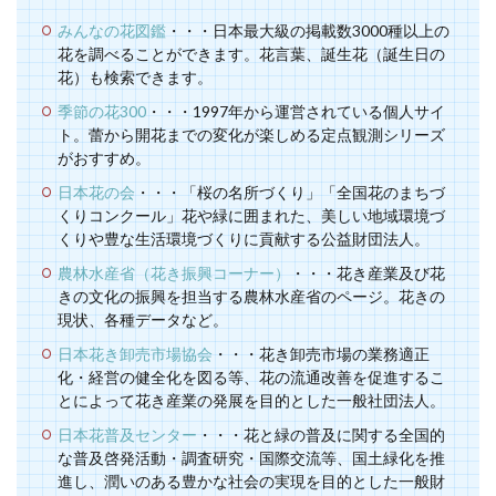
みんなの花図鑑
・・・日本最大級の掲載数3000種以上の
花を調べることができます。花言葉、誕生花（誕生日の
花）も検索できます。
季節の花300
・・・1997年から運営されている個人サイ
ト。蕾から開花までの変化が楽しめる定点観測シリーズ
がおすすめ。
日本花の会
・・・「桜の名所づくり」「全国花のまちづ
くりコンクール」花や緑に囲まれた、美しい地域環境づ
くりや豊な生活環境づくりに貢献する公益財団法人。
農林水産省（花き振興コーナー）
・・・花き産業及び花
きの文化の振興を担当する農林水産省のページ。花きの
現状、各種データなど。
日本花き卸売市場協会
・・・花き卸売市場の業務適正
化・経営の健全化を図る等、花の流通改善を促進するこ
とによって花き産業の発展を目的とした一般社団法人。
日本花普及センター
・・・花と緑の普及に関する全国的
な普及啓発活動・調査研究・国際交流等、国土緑化を推
進し、潤いのある豊かな社会の実現を目的とした一般財