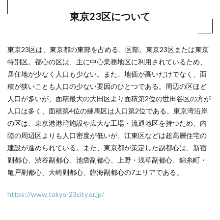
東京23区について
東京23区は、東京都の東部を占める、区部。東京23区または東京
特別区。都心の区は、主に中心業務地区に利用されているため、
居住地が少なく人口も少ない。また、地価が高いだけでなく、面
積が狭いことも人口の少ない要因のひとつである。周辺の区ほど
人口が多いが、面積最大の大田区より面積第2位の世田谷区の方が
人口は多く、面積第4位の練馬区は人口第2位である。東京湾沿岸
の区は、東京港港湾施設や広大な工場・流通地区を持つため、内
陸の周辺区よりも人口密度が低いが、江東区などは超高層住宅の
建設が進められている。また、東京都が策定した副都心は、新宿
副都心、渋谷副都心、池袋副都心、上野・浅草副都心、錦糸町・
亀戸副都心、大崎副都心、臨海副都心の7エリアである。
https://www.tokyo-23city.or.jp/