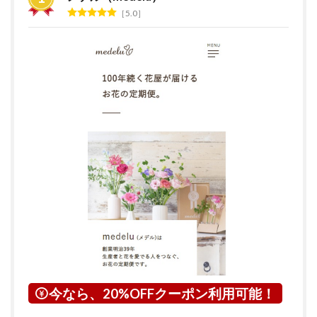
キン
5.0
グ
2
花の
サブ
ス
ク・
定期
便サ
ービ
スと
は？
3
東京
都に
つい
て
4
東京
23
今なら、20%OFFクーポン利用可能！
区に
つい