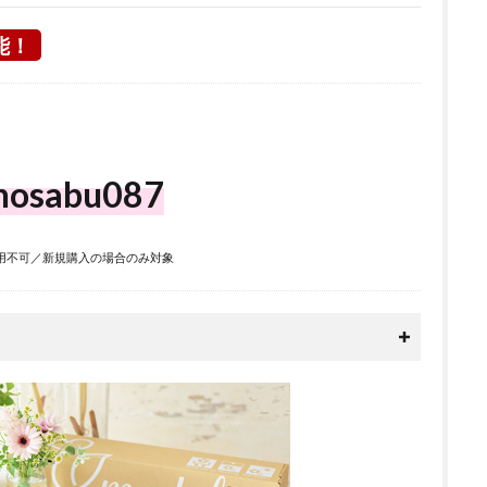
能！
nosabu087
用不可／新規購入の場合のみ対象