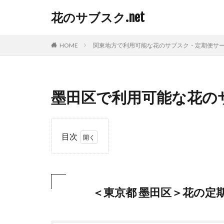
花のサブスク.net
HOME
関東地方で利用可能な花のサブスク・定期便サ
墨田区で利用可能な花の
目次
1
＜
東
京
＜東京都 墨田区＞花の定
都
墨
田