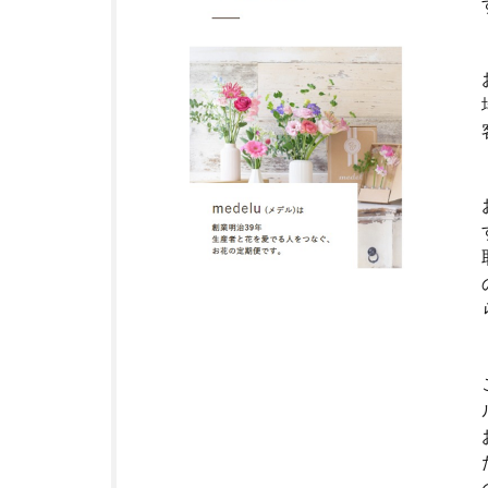
花の
サブ
ス
ク・
定期
便サ
ービ
スと
は？
3
東
京
都
に
つ
い
て
4
東
京