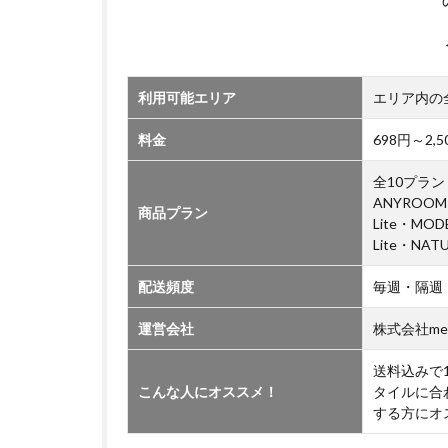
23
区
に
つ
利用可能エリア
エリア内の
い
て
料金
698円～2
5
墨
全10プラン（
田
ANYROOM
商品プラン
区
Lite・MO
に
Lite・NAT
つ
い
配送頻度
毎週・隔週
て
運営会社
株式会社me
送料込みで
こんな人にオススメ！
タイルに合
する方にオ