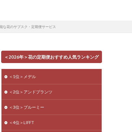
能な花のサブスク・定期便サービス
＜2026年＞花の定期便おすすめ人気ランキング
＜1位＞メデル
＜2位＞アンドプランツ
＜3位＞ブルーミー
＜4位＞LIFFT