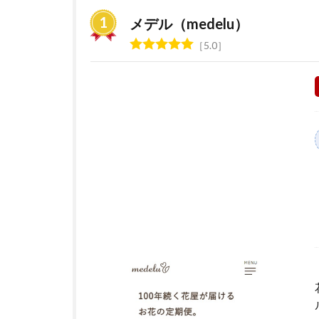
区
＞
メデル（medelu）
花
5.0
の
定
期
便
サ
ー
ビ
ス
お
す
す
め
ラ
ン
キ
ン
グ
2