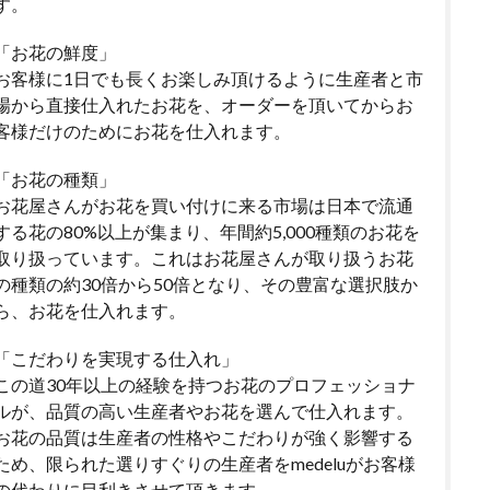
す。
「お花の鮮度」
お客様に1日でも長くお楽しみ頂けるように生産者と市
場から直接仕入れたお花を、オーダーを頂いてからお
客様だけのためにお花を仕入れます。
「お花の種類」
お花屋さんがお花を買い付けに来る市場は日本で流通
する花の80%以上が集まり、年間約5,000種類のお花を
取り扱っています。これはお花屋さんが取り扱うお花
の種類の約30倍から50倍となり、その豊富な選択肢か
ら、お花を仕入れます。
「こだわりを実現する仕入れ」
この道30年以上の経験を持つお花のプロフェッショナ
ルが、品質の高い生産者やお花を選んで仕入れます。
お花の品質は生産者の性格やこだわりが強く影響する
ため、限られた選りすぐりの生産者をmedeluがお客様
の代わりに目利きさせて頂きます。