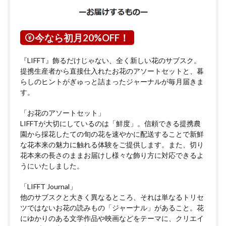
今なら初月20%OFF！
『LIFFT』飾るだけじゃない、全く新しい花のサブスク。
提携生産者から直接仕入れたお花のアソートセットと、暮
らしのヒントがぎゅっと詰まったジャーナルが毎月届きま
す。
「お花のアソートセット」
LIFFTが大切にしているのは「鮮度」。信頼できる提携農
園から採花したての旬の花を速やかに配送することで新鮮
な花本来の魅力に触れる体験をご提供します。また、切り
花本来の長さのままお届けし様々な飾り方に対応できるよ
うにいたしました。
「LIFFT Journal」
他のサブスクと大きく異なるところ、それは単なるトリセ
ツではないお花の読みもの「ジャーナル」があること。花
にゆかりのある文学作品や映画などをテーマに、クリエイ