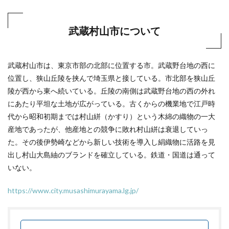
武蔵村山市について
武蔵村山市は、東京市部の北部に位置する市。武蔵野台地の西に
位置し、狭山丘陵を挟んで埼玉県と接している。市北部を狭山丘
陵が西から東へ続いている。丘陵の南側は武蔵野台地の西の外れ
にあたり平坦な土地が広がっている。古くからの機業地で江戸時
代から昭和初期までは村山絣（かすり）という木綿の織物の一大
産地であったが、他産地との競争に敗れ村山絣は衰退していっ
た。その後伊勢崎などから新しい技術を導入し絹織物に活路を見
出し村山大島紬のブランドを確立している。鉄道・国道は通って
いない。
https://www.city.musashimurayama.lg.jp/