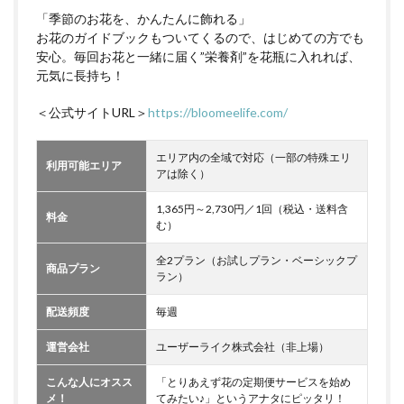
「季節のお花を、かんたんに飾れる」
お花のガイドブックもついてくるので、はじめての方でも
安心。毎回お花と一緒に届く”栄養剤”を花瓶に入れれば、
元気に長持ち！
＜公式サイトURL＞
https://bloomeelife.com/
エリア内の全域で対応（一部の特殊エリ
利用可能エリア
アは除く）
1,365円～2,730円／1回（税込・送料含
料金
む）
全2プラン（お試しプラン・ベーシックプ
商品プラン
ラン）
配送頻度
毎週
運営会社
ユーザーライク株式会社（非上場）
こんな人にオスス
「とりあえず花の定期便サービスを始め
メ！
てみたい♪」というアナタにピッタリ！