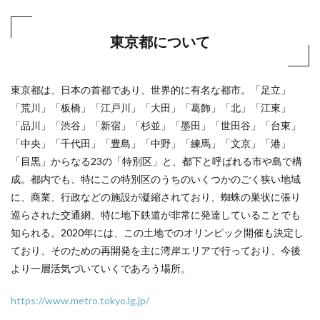
東京都について
東京都は、日本の首都であり、世界的に有名な都市。「足立」
「荒川」「板橋」「江戸川」「大田」「葛飾」「北」「江東」
「品川」「渋谷」「新宿」「杉並」「墨田」「世田谷」「台東」
「中央」「千代田」「豊島」「中野」「練馬」「文京」「港」
「目黒」からなる23の「特別区」と、都下と呼ばれる市や島で構
成。都内でも、特にこの特別区のうちのいくつかのごく狭い地域
に、商業、行政などの施設が凝縮されており、蜘蛛の巣状に張り
巡らされた交通網、特に地下鉄道が非常に発達していることでも
知られる。2020年には、この土地でのオリンピック開催も決定し
ており、そのための再開発を主に湾岸エリアで行っており、今後
より一層活気づいていくであろう場所。
https://www.metro.tokyo.lg.jp/