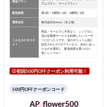
商品プラン
アムプラン・ラージプラン）
配送頻度
週1回・2週間に1回・4週間に1回
運営会社
株式会社Domuz（非上場）
商品・サービスに不安なく、シンプルに
花の定期便サービスを利用したいユーザ
こんな人にオスス
ーにぴったりです。花のボリューム別に
メ！
設定された3つのプランから、自分に合っ
たものを選択し、配送頻度を選ぶだけ。
実にシンプル！
初回500円OFFクーポン利用可能！
500円OFFクーポンコード
AP_flower500