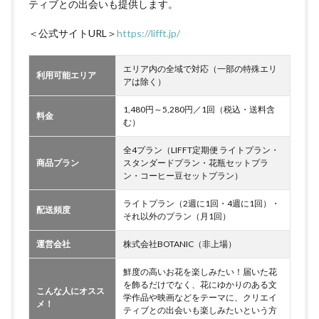
ティブとの出会いも提供します。
＜公式サイトURL＞
https://lifft.jp/
エリア内の全域で対応（一部の特殊エリ
利用可能エリア
アは除く）
1,480円～5,280円／1回（税込・送料含
料金
む）
全4プラン（LIFFT定期便 ライトプラン・
商品プラン
スタンダードプラン・花瓶セットプラ
ン・コーヒー豆セットプラン）
ライトプラン（2週に1回・4週に1回）・
配送頻度
それ以外のプラン（月1回）
運営会社
株式会社BOTANIC（非上場）
鮮度の高いお花を楽しみたい！届いた花
を飾るだけでなく、花にゆかりのある文
こんな人にオスス
学作品や映画などをテーマに、クリエイ
メ！
ティブとの出会いも楽しみたいという方