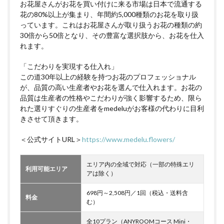
お花屋さんがお花を買い付けに来る市場は日本で流通する
花の80%以上が集まり、年間約5,000種類のお花を取り扱
っています。これはお花屋さんが取り扱うお花の種類の約
30倍から50倍となり、その豊富な選択肢から、お花を仕入
れます。
「こだわりを実現する仕入れ」
この道30年以上の経験を持つお花のプロフェッショナル
が、品質の高い生産者やお花を選んで仕入れます。お花の
品質は生産者の性格やこだわりが強く影響するため、限ら
れた選りすぐりの生産者をmedeluがお客様の代わりに目利
きさせて頂きます。
＜公式サイトURL＞
https://www.medelu.flowers/
エリア内の全域で対応（一部の特殊エリ
利用可能エリア
アは除く）
698円～2,508円／1回（税込・送料含
料金
む）
全10プラン（ANYROOMコース Mini・