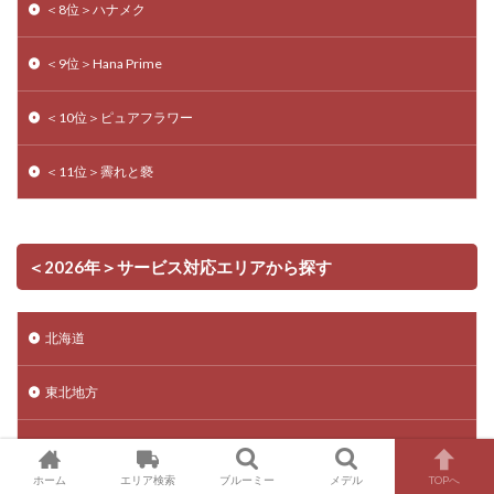
＜8位＞ハナメク
＜9位＞Hana Prime
＜10位＞ピュアフラワー
＜11位＞霽れと褻
＜2026年＞サービス対応エリアから探す
北海道
東北地方
関東地方
ホーム
エリア検索
ブルーミー
メデル
TOPへ