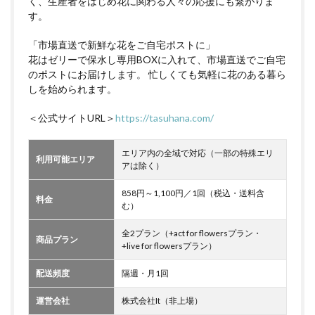
く、生産者をはじめ花に関わる人々の応援にも繋がりま
す。
「市場直送で新鮮な花をご自宅ポストに」
花はゼリーで保水し専用BOXに入れて、市場直送でご自宅
のポストにお届けします。 忙しくても気軽に花のある暮ら
しを始められます。
＜公式サイトURL＞
https://tasuhana.com/
エリア内の全域で対応（一部の特殊エリ
利用可能エリア
アは除く）
858円～1,100円／1回（税込・送料含
料金
む）
全2プラン（+act for flowersプラン・
商品プラン
+live for flowersプラン）
配送頻度
隔週・月1回
運営会社
株式会社It（非上場）