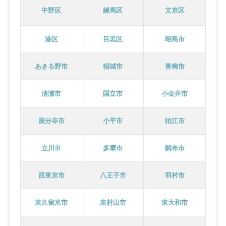
中野区
練馬区
文京区
港区
目黒区
昭島市
あきる野市
稲城市
青梅市
清瀬市
国立市
小金井市
国分寺市
小平市
狛江市
立川市
多摩市
調布市
西東京市
八王子市
羽村市
東久留米市
東村山市
東大和市