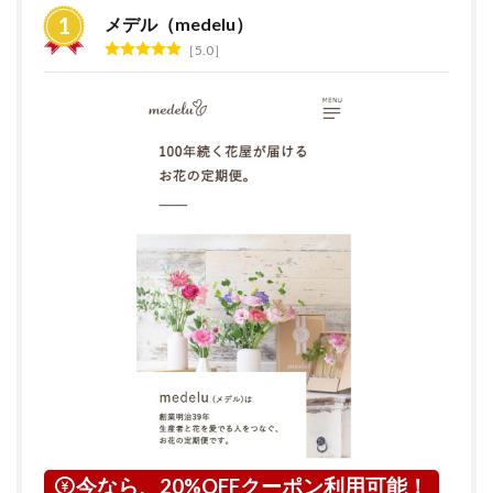
おす
メデル（medelu）
すめ
5.0
ラン
キン
グ
2
花の
サブ
ス
ク・
定期
便サ
ービ
スと
は？
3
東京
都に
つい
て
4
今なら、20%OFFクーポン利用可能！
武蔵