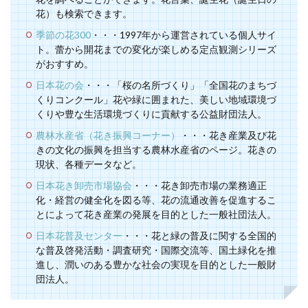
花）も検索できます。
季節の花300
・・・1997年から運営されている個人サイ
ト。蕾から開花までの変化が楽しめる定点観測シリーズ
がおすすめ。
日本花の会
・・・「桜の名所づくり」「全国花のまちづ
くりコンクール」花や緑に囲まれた、美しい地域環境づ
くりや豊な生活環境づくりに貢献する公益財団法人。
農林水産省（花き振興コーナー）
・・・花き産業及び花
きの文化の振興を担当する農林水産省のページ。花きの
現状、各種データなど。
日本花き卸売市場協会
・・・花き卸売市場の業務適正
化・経営の健全化を図る等、花の流通改善を促進するこ
とによって花き産業の発展を目的とした一般社団法人。
日本花普及センター
・・・花と緑の普及に関する全国的
な普及啓発活動・調査研究・国際交流等、国土緑化を推
進し、潤いのある豊かな社会の実現を目的とした一般財
団法人。