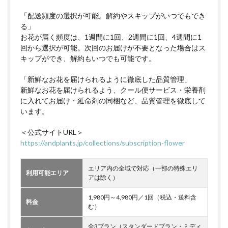
「配送頻度の選択が可能。解約やスキップがいつでもでき
る」
お花が届く頻度は、1週間に1回、2週間に1回、4週間に1
回から選択が可能。次回のお届けが不要となった場合はス
キップができ、解約もいつでも可能です。
「新鮮なお花を届けられるように徹底した品質管理」
新鮮なお花を届けられるよう、クール便サービス・栄養剤
に入れてお届け・延命剤の同梱など、品質管理を徹底して
います。
＜公式サイトURL＞
https://andplants.jp/collections/subscription-flower
エリア内の全域で対応（一部の特殊エリ
利用可能エリア
アは除く）
1,980円～4,980円／1回（税込・送料含
料金
む）
全3プラン（スタンダードプラン・ミディ