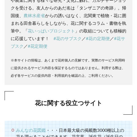
や農業に関する様々な研究・文化に触れ、カルチャーショッ
クを受ける。友人からのあだ名は「タンザニアの奇跡」。帰
国後、
農林水産省
からの誘いはなく、北関東で植物・花に囲
まれる田舎暮らしをしながら、花に関するコラム・書物を執
筆中。「
花いっぱいプロジェクト
」の取組についても積極的
に応援しています！
#花のサブスク
／
#花の定期便
／
#花サ
ブスク
／
#花定期便
※本サイトの情報は、あくまで花村個人の見解です。実際のサービス利用時
に提供されるサービス内容を保証するものではありません。利用する際は、
必ず各サービスの提供内容・利用規約を確認の上、ご利用ください。
花に関する役立つサイト
みんなの花図鑑
・・・日本最大級の掲載数3000種以上の
花を調べることができます。花言葉、誕生花（誕生日の