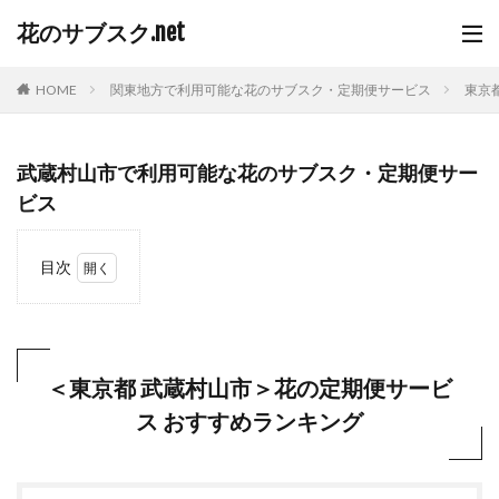
花のサブスク.net
HOME
関東地方で利用可能な花のサブスク・定期便サービス
東京
武蔵村山市で利用可能な花のサブスク・定期便サー
ビス
目次
1
＜東
京都
武蔵
村山
＜東京都 武蔵村山市＞花の定期便サービ
市＞
ス おすすめランキング
花の
定期
便サ
ービ
ス