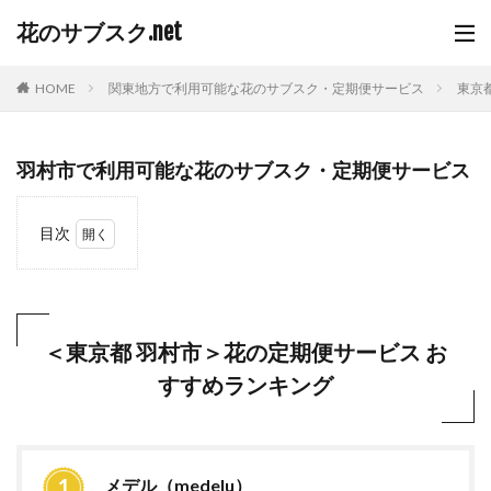
花のサブスク.net
HOME
関東地方で利用可能な花のサブスク・定期便サービス
東京
羽村市で利用可能な花のサブスク・定期便サービス
目次
1
＜東
京都
羽村
市＞
＜東京都 羽村市＞花の定期便サービス お
花の
すすめランキング
定期
便サ
ービ
ス
おす
すめ
メデル（medelu）