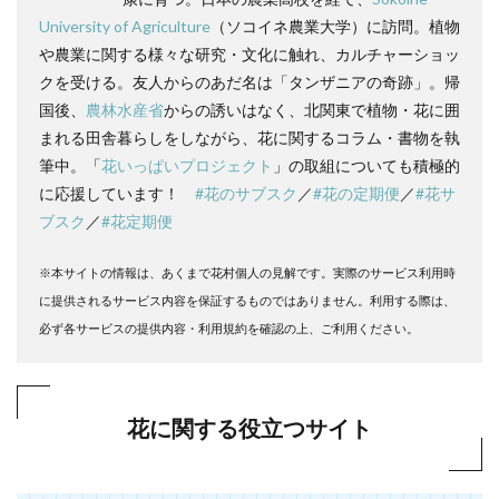
University of Agriculture
（ソコイネ農業大学）に訪問。植物
や農業に関する様々な研究・文化に触れ、カルチャーショッ
クを受ける。友人からのあだ名は「タンザニアの奇跡」。帰
国後、
農林水産省
からの誘いはなく、北関東で植物・花に囲
まれる田舎暮らしをしながら、花に関するコラム・書物を執
筆中。「
花いっぱいプロジェクト
」の取組についても積極的
に応援しています！
#花のサブスク
／
#花の定期便
／
#花サ
ブスク
／
#花定期便
※本サイトの情報は、あくまで花村個人の見解です。実際のサービス利用時
に提供されるサービス内容を保証するものではありません。利用する際は、
必ず各サービスの提供内容・利用規約を確認の上、ご利用ください。
花に関する役立つサイト