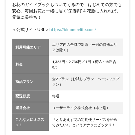
お花のガイドブックもついてくるので、はじめての方でも
安心。毎回お花と一緒に届く”栄養剤”を花瓶に入れれば、
元気に長持ち！
＜公式サイトURL＞
https://bloomeelife.com/
エリア内の全域で対応（一部の特殊エリ
利用可能エリア
アは除く）
1,365円～2,730円／1回（税込・送料含
料金
む）
全2プラン（お試しプラン・ベーシックプ
商品プラン
ラン）
配送頻度
毎週
運営会社
ユーザーライク株式会社（非上場）
こんな人にオスス
「とりあえず花の定期便サービスを始め
メ！
てみたい♪」というアナタにピッタリ！