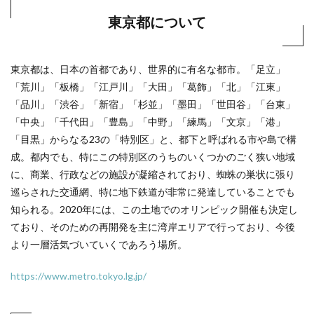
東京都について
東京都は、日本の首都であり、世界的に有名な都市。「足立」
「荒川」「板橋」「江戸川」「大田」「葛飾」「北」「江東」
「品川」「渋谷」「新宿」「杉並」「墨田」「世田谷」「台東」
「中央」「千代田」「豊島」「中野」「練馬」「文京」「港」
「目黒」からなる23の「特別区」と、都下と呼ばれる市や島で構
成。都内でも、特にこの特別区のうちのいくつかのごく狭い地域
に、商業、行政などの施設が凝縮されており、蜘蛛の巣状に張り
巡らされた交通網、特に地下鉄道が非常に発達していることでも
知られる。2020年には、この土地でのオリンピック開催も決定し
ており、そのための再開発を主に湾岸エリアで行っており、今後
より一層活気づいていくであろう場所。
https://www.metro.tokyo.lg.jp/