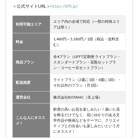
＜公式サイトURL＞
https://lifft.jp/
エリア内の全域で対応（一部の特殊エリ
利用可能エリア
アは除く）
1,480円～5,280円／1回（税込・送料含
料金
む）
全4プラン（LIFFT定期便 ライトプラン・
商品プラン
スタンダードプラン・花瓶セットプラ
ン・コーヒー豆セットプラン）
ライトプラン（2週に1回・4週に1回）・
配送頻度
それ以外のプラン（月1回）
運営会社
株式会社BOTANIC（非上場）
鮮度の高いお花を楽しみたい！届いた花
を飾るだけでなく、花にゆかりのある文
こんな人にオスス
学作品や映画などをテーマに、クリエイ
メ！
ティブとの出会いも楽しみたいという方
にオススメ！