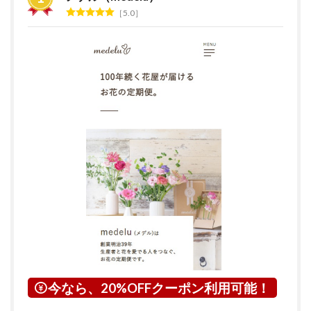
ラン
5.0
キン
グ
2
花の
サブ
ス
ク・
定期
便サ
ービ
スと
は？
3
東京
都に
つい
て
4
羽村
今なら、20%OFFクーポン利用可能！
市に
つい