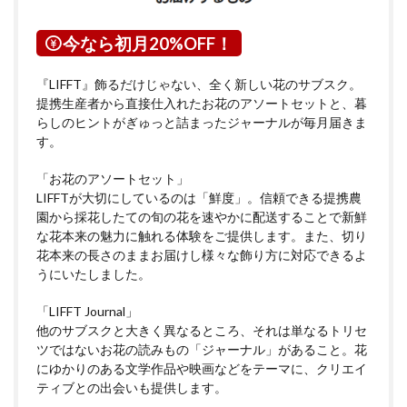
今なら初月20%OFF！
『LIFFT』飾るだけじゃない、全く新しい花のサブスク。
提携生産者から直接仕入れたお花のアソートセットと、暮
らしのヒントがぎゅっと詰まったジャーナルが毎月届きま
す。
「お花のアソートセット」
LIFFTが大切にしているのは「鮮度」。信頼できる提携農
園から採花したての旬の花を速やかに配送することで新鮮
な花本来の魅力に触れる体験をご提供します。また、切り
花本来の長さのままお届けし様々な飾り方に対応できるよ
うにいたしました。
「LIFFT Journal」
他のサブスクと大きく異なるところ、それは単なるトリセ
ツではないお花の読みもの「ジャーナル」があること。花
にゆかりのある文学作品や映画などをテーマに、クリエイ
ティブとの出会いも提供します。