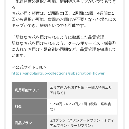
「配送頻度の選択が可能。解約やスキップがいつでもでき
る」
お花が届く頻度は、1週間に1回、2週間に1回、4週間に1
回から選択が可能。次回のお届けが不要となった場合はス
キップができ、解約もいつでも可能です。
「新鮮なお花を届けられるように徹底した品質管理」
新鮮なお花を届けられるよう、クール便サービス・栄養剤
に入れてお届け・延命剤の同梱など、品質管理を徹底して
います。
＜公式サイトURL＞
https://andplants.jp/collections/subscription-flower
エリア内の全域で対応（一部の特殊エリ
利用可能エリア
アは除く）
1,980円～4,980円／1回（税込・送料含
料金
む）
全3プラン（スタンダードプラン・ミディ
商品プラン
アムプラン・ラージプラン）