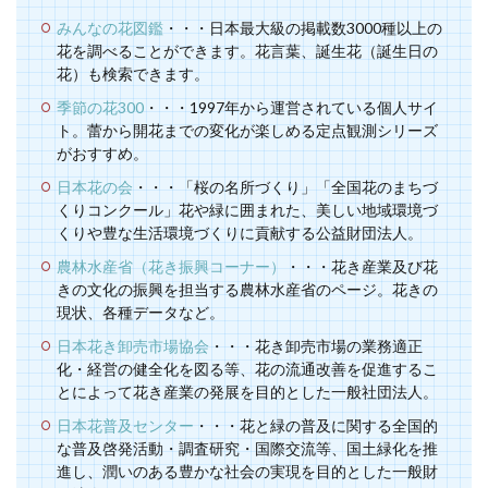
みんなの花図鑑
・・・日本最大級の掲載数3000種以上の
花を調べることができます。花言葉、誕生花（誕生日の
花）も検索できます。
季節の花300
・・・1997年から運営されている個人サイ
ト。蕾から開花までの変化が楽しめる定点観測シリーズ
がおすすめ。
日本花の会
・・・「桜の名所づくり」「全国花のまちづ
くりコンクール」花や緑に囲まれた、美しい地域環境づ
くりや豊な生活環境づくりに貢献する公益財団法人。
農林水産省（花き振興コーナー）
・・・花き産業及び花
きの文化の振興を担当する農林水産省のページ。花きの
現状、各種データなど。
日本花き卸売市場協会
・・・花き卸売市場の業務適正
化・経営の健全化を図る等、花の流通改善を促進するこ
とによって花き産業の発展を目的とした一般社団法人。
日本花普及センター
・・・花と緑の普及に関する全国的
な普及啓発活動・調査研究・国際交流等、国土緑化を推
進し、潤いのある豊かな社会の実現を目的とした一般財