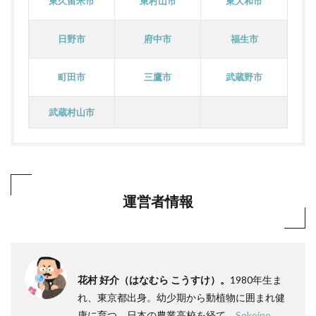
東久留米市
東村山市
東大和市
日野市
府中市
福生市
町田市
三鷹市
武蔵野市
武蔵村山市
運営者情報
花村 好介（はなむら こうすけ）。
1980年生ま
れ、東京都出身。幼少期から動植物に囲まれ健
康に育つ。日本の農業高校を経て、
Sokoine