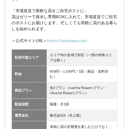
「市場直送で新鮮な花をご自宅ポストに」
花はゼリーで保水し専用BOXに入れて、市場直送でご自宅
のポストにお届けします。 忙しくても気軽に花のある暮ら
しを始められます。
＜公式サイトURL＞
https://tasuhana.com/
エリア内の全域で対応（一部の特殊エリ
利用可能エリア
アは除く）
858円～1,100円／1回（税込・送料含
料金
む）
全2プラン（+act for flowersプラン・
商品プラン
+live for flowersプラン）
配送頻度
隔週・月1回
運営会社
株式会社It（非上場）
単純に花の定期便を楽しむだけでなく、