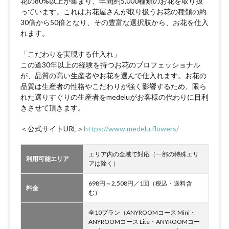
花の80%以上が集まり、年間約5,000種類のお花を取り扱
っています。これはお花屋さんが取り扱うお花の種類の約
30倍から50倍となり、その豊富な選択肢から、お花を仕入
れます。
「こだわりを実現する仕入れ」
この道30年以上の経験を持つお花のプロフェッショナル
が、品質の高い生産者やお花を選んで仕入れます。お花の
品質は生産者の性格やこだわりが強く影響するため、限ら
れた選りすぐりの生産者をmedeluがお客様の代わりに目利
きさせて頂きます。
＜公式サイトURL＞
https://www.medelu.flowers/
エリア内の全域で対応（一部の特殊エリ
利用可能エリア
アは除く）
698円～2,508円／1回（税込・送料含
料金
む）
全10プラン（ANYROOMコース Mini・
ANYROOMコース Lite・ANYROOMコー