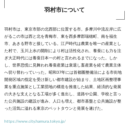
羽村市について
羽村市は、東京市部の北西部に位置する市。多摩川中流左岸に広
がるこの市は西と北を青梅市、東を西多摩郡瑞穂町、南を福生
市、あきる野市と接している。江戸時代は農業を唯一の産業とし
た村で、玉川上水の開削により村は活性化され、養蚕にも力を注
ぎ大正時代には養蚕日本一の村と言われるまでになった。しか
し、世界恐慌に見舞われ養蚕産業は衰退し畜産業を経て農業主体
へ切り替わっていった。昭和37年には首都圏整備法による市街地
開発区域の指定を受け新しい都市建設が始まり、土地区画整理事
業を重点施策とし工業団地の構造を推進した結果、経済的な発展
の大きな支えとなる工場が多く進出し、道路や公園、学校と言っ
た公共施設の建設が進み、人口も増え、都市基盤と公共施設が整
った活気に溢れる東京のベットタウンと発展を遂げた。
https://www.city.hamura.tokyo.jp/