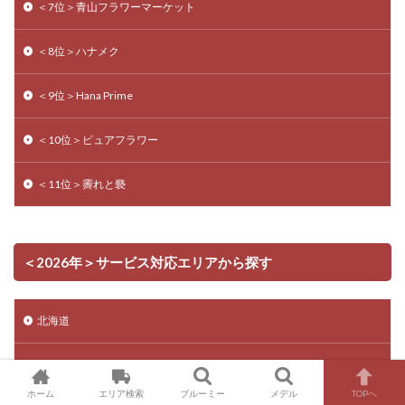
＜7位＞青山フラワーマーケット
＜8位＞ハナメク
＜9位＞Hana Prime
＜10位＞ピュアフラワー
＜11位＞霽れと褻
＜2026年＞サービス対応エリアから探す
北海道
東北地方
ホーム
エリア検索
ブルーミー
メデル
TOPへ