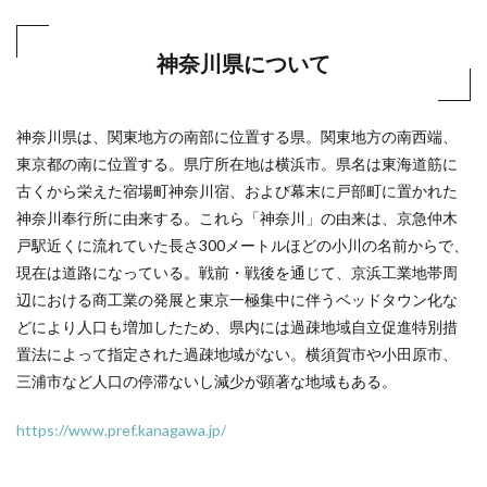
神奈川県について
神奈川県は、関東地方の南部に位置する県。関東地方の南西端、
東京都の南に位置する。県庁所在地は横浜市。県名は東海道筋に
古くから栄えた宿場町神奈川宿、および幕末に戸部町に置かれた
神奈川奉行所に由来する。これら「神奈川」の由来は、京急仲木
戸駅近くに流れていた長さ300メートルほどの小川の名前からで、
現在は道路になっている。戦前・戦後を通じて、京浜工業地帯周
辺における商工業の発展と東京一極集中に伴うベッドタウン化な
どにより人口も増加したため、県内には過疎地域自立促進特別措
置法によって指定された過疎地域がない。横須賀市や小田原市、
三浦市など人口の停滞ないし減少が顕著な地域もある。
https://www.pref.kanagawa.jp/