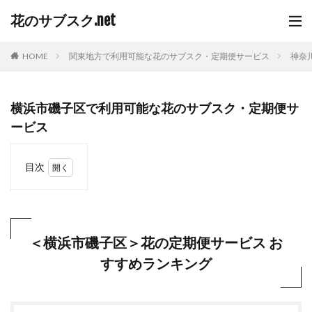
花のサブスク.net
HOME
関東地方で利用可能な花のサブスク・定期便サービス
神奈
横浜市磯子区で利用可能な花のサブスク・定期便サ
ービス
目次
1
＜横
浜市
磯子
区＞
＜横浜市磯子区＞花の定期便サービス お
花の
すすめランキング
定期
便サ
ービ
ス
おす