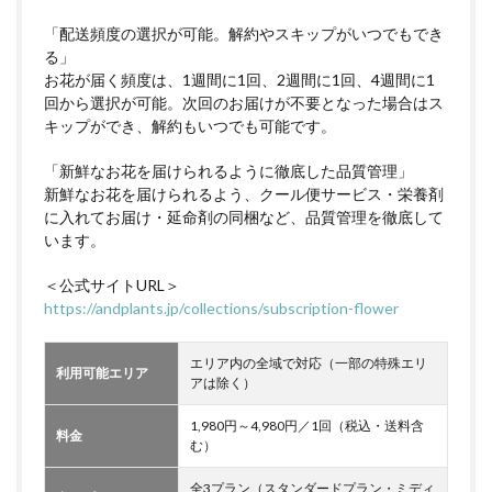
「配送頻度の選択が可能。解約やスキップがいつでもでき
る」
お花が届く頻度は、1週間に1回、2週間に1回、4週間に1
回から選択が可能。次回のお届けが不要となった場合はス
キップができ、解約もいつでも可能です。
「新鮮なお花を届けられるように徹底した品質管理」
新鮮なお花を届けられるよう、クール便サービス・栄養剤
に入れてお届け・延命剤の同梱など、品質管理を徹底して
います。
＜公式サイトURL＞
https://andplants.jp/collections/subscription-flower
エリア内の全域で対応（一部の特殊エリ
利用可能エリア
アは除く）
1,980円～4,980円／1回（税込・送料含
料金
む）
全3プラン（スタンダードプラン・ミディ