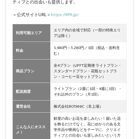
ティブとの出会いも提供します。
＜公式サイトURL＞
https://lifft.jp/
エリア内の全域で対応（一部の特殊エリ
利用可能エリア
アは除く）
1,480円～5,280円／1回（税込・送料含
料金
む）
全4プラン（LIFFT定期便 ライトプラン・
商品プラン
スタンダードプラン・花瓶セットプラ
ン・コーヒー豆セットプラン）
ライトプラン（2週に1回・4週に1回）・
配送頻度
それ以外のプラン（月1回）
運営会社
株式会社BOTANIC（非上場）
鮮度の高いお花を楽しみたい！届いた花
を飾るだけでなく、花にゆかりのある文
こんな人にオスス
学作品や映画などをテーマに、クリエイ
メ！
ティブとの出会いも楽しみたいという方