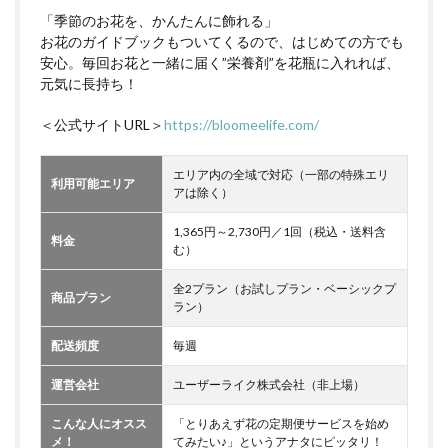
「季節のお花を、かんたんに飾れる」
お花のガイドブックもついてくるので、はじめての方でも
安心。毎回お花と一緒に届く”栄養剤”を花瓶に入れれば、
元気に長持ち！
＜公式サイトURL＞
https://bloomeelife.com/
エリア内の全域で対応（一部の特殊エリ
利用可能エリア
アは除く）
1,365円～2,730円／1回（税込・送料含
料金
む）
全2プラン（お試しプラン・ベーシックプ
商品プラン
ラン）
配送頻度
毎週
運営会社
ユーザーライク株式会社（非上場）
こんな人にオスス
「とりあえず花の定期便サービスを始め
メ！
てみたい♪」というアナタにピッタリ！