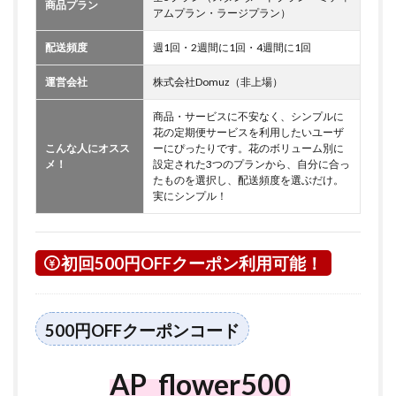
商品プラン
アムプラン・ラージプラン）
配送頻度
週1回・2週間に1回・4週間に1回
運営会社
株式会社Domuz（非上場）
商品・サービスに不安なく、シンプルに
花の定期便サービスを利用したいユーザ
こんな人にオスス
ーにぴったりです。花のボリューム別に
メ！
設定された3つのプランから、自分に合っ
たものを選択し、配送頻度を選ぶだけ。
実にシンプル！
初回500円OFFクーポン利用可能！
500円OFFクーポンコード
AP_flower500