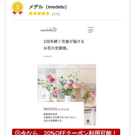
すめ
メデル（medelu）
ラン
5.0
キン
グ
2
花の
サブ
ス
ク・
定期
便サ
ービ
スと
は？
3
神奈
川県
につ
いて
4
横浜
今なら、20%OFFクーポン利用可能！
市に