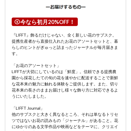
今なら初月20%OFF！
『LIFFT』飾るだけじゃない、全く新しい花のサブスク。
提携生産者から直接仕入れたお花のアソートセットと、暮
らしのヒントがぎゅっと詰まったジャーナルが毎月届きま
す。
「お花のアソートセット」
LIFFTが大切にしているのは「鮮度」。信頼できる提携農
園から採花したての旬の花を速やかに配送することで新鮮
な花本来の魅力に触れる体験をご提供します。また、切り
花本来の長さのままお届けし様々な飾り方に対応できるよ
うにいたしました。
「LIFFT Journal」
他のサブスクと大きく異なるところ、それは単なるトリセ
ツではないお花の読みもの「ジャーナル」があること。花
にゆかりのある文学作品や映画などをテーマに、クリエイ