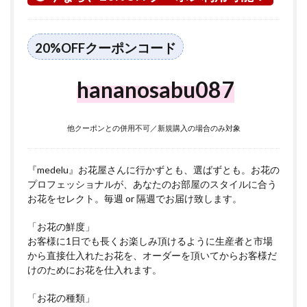
つい
て
5
20%OFFクーポンコード
磯子
区に
つい
hananosabu087
て
他クーポンとの併用不可／新規購入の場合のみ対象
『medelu』お花屋さんに行かずとも、選ばずとも。お花の
プロフェッショナルが、あなたのお部屋のスタイルに合う
お花をセレクト。毎週 or 隔週でお届け致します。
「お花の鮮度」
お客様に1日でも長くお楽しみ頂けるように生産者と市場
から直接仕入れたお花を、オーダーを頂いてからお客様だ
けのためにお花を仕入れます。
「お花の種類」