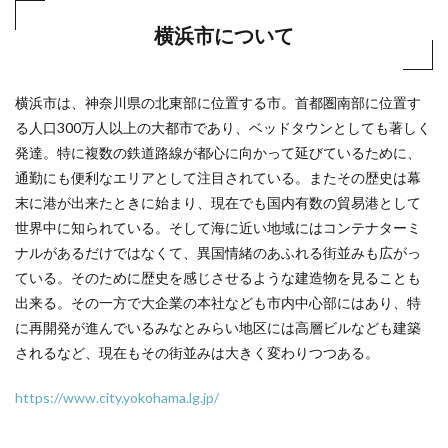
横浜市について
横浜市は、神奈川県の北東部に位置する市。首都圏南部に位置す
る人口300万人以上の大都市であり、ベッドタウンとしても著しく
発達。特に複数の鉄道路線が都心に向かって延びているために、
通勤にも便利なエリアとして注目されている。またその歴史は幕
末に港が出来たときに始まり、現在でも国内有数の貿易港として
世界中に知られている。そして海に近い地域にはコンテナターミ
ナルがあるだけではなくて、異国情緒のあふれる街並みも広がっ
ている。そのために歴史を感じさせるような建造物を見ることも
出来る。その一方で大企業の本社なども市内中心部にはあり、特
に再開発が進んでいるみなとみらい地区には高層ビルなども建築
されるなど、現在もその街並みは大きく変わりつつある。
https://www.city.yokohama.lg.jp/