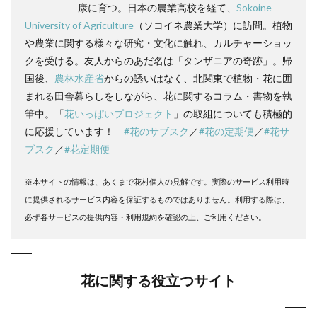
康に育つ。日本の農業高校を経て、
Sokoine
University of Agriculture
（ソコイネ農業大学）に訪問。植物
や農業に関する様々な研究・文化に触れ、カルチャーショッ
クを受ける。友人からのあだ名は「タンザニアの奇跡」。帰
国後、
農林水産省
からの誘いはなく、北関東で植物・花に囲
まれる田舎暮らしをしながら、花に関するコラム・書物を執
筆中。「
花いっぱいプロジェクト
」の取組についても積極的
に応援しています！
#花のサブスク
／
#花の定期便
／
#花サ
ブスク
／
#花定期便
※本サイトの情報は、あくまで花村個人の見解です。実際のサービス利用時
に提供されるサービス内容を保証するものではありません。利用する際は、
必ず各サービスの提供内容・利用規約を確認の上、ご利用ください。
花に関する役立つサイト