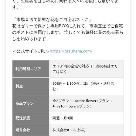
く、生産者をはじめ花に関わる人々の応援にも繋がりま
す。
「市場直送で新鮮な花をご自宅ポストに」
花はゼリーで保水し専用BOXに入れて、市場直送でご自宅
のポストにお届けします。 忙しくても気軽に花のある暮ら
しを始められます。
＜公式サイトURL＞
https://tasuhana.com/
エリア内の全域で対応（一部の特殊エリ
利用可能エリア
アは除く）
858円～1,100円／1回（税込・送料含
料金
む）
全2プラン（+act for flowersプラン・
商品プラン
+live for flowersプラン）
配送頻度
隔週・月1回
運営会社
株式会社It（非上場）