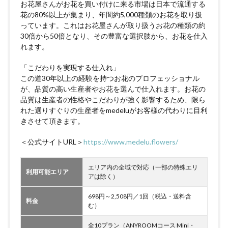
お花屋さんがお花を買い付けに来る市場は日本で流通する
花の80%以上が集まり、年間約5,000種類のお花を取り扱
っています。これはお花屋さんが取り扱うお花の種類の約
30倍から50倍となり、その豊富な選択肢から、お花を仕入
れます。
「こだわりを実現する仕入れ」
この道30年以上の経験を持つお花のプロフェッショナル
が、品質の高い生産者やお花を選んで仕入れます。お花の
品質は生産者の性格やこだわりが強く影響するため、限ら
れた選りすぐりの生産者をmedeluがお客様の代わりに目利
きさせて頂きます。
＜公式サイトURL＞
https://www.medelu.flowers/
エリア内の全域で対応（一部の特殊エリ
利用可能エリア
アは除く）
698円～2,508円／1回（税込・送料含
料金
む）
全10プラン（ANYROOMコース Mini・