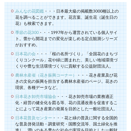
みんなの花図鑑
・・・日本最大級の掲載数3000種以上の
花を調べることができます。花言葉、誕生花（誕生日の
花）も検索できます。
季節の花300
・・・1997年から運営されている個人サイ
ト。蕾から開花までの変化が楽しめる定点観測シリーズ
がおすすめ。
日本花の会
・・・「桜の名所づくり」「全国花のまちづ
くりコンクール」花や緑に囲まれた、美しい地域環境づ
くりや豊な生活環境づくりに貢献する公益財団法人。
農林水産省（花き振興コーナー）
・・・花き産業及び花
きの文化の振興を担当する農林水産省のページ。花きの
現状、各種データなど。
日本花き卸売市場協会
・・・花き卸売市場の業務適正
化・経営の健全化を図る等、花の流通改善を促進するこ
とによって花き産業の発展を目的とした一般社団法人。
日本花普及センター
・・・花と緑の普及に関する全国的
な普及啓発活動・調査研究・国際交流等、国土緑化を推
進し、潤いのある豊かな社会の実現を目的とした一般財