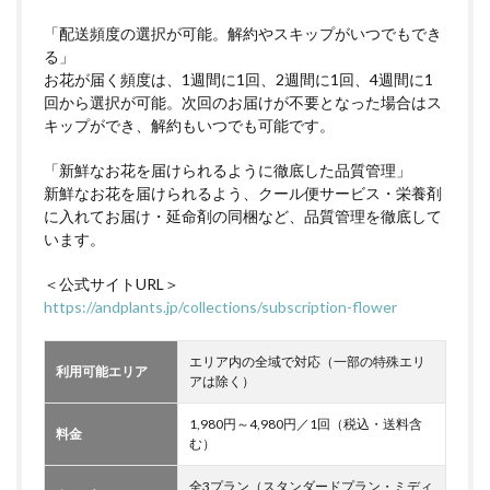
「配送頻度の選択が可能。解約やスキップがいつでもでき
る」
お花が届く頻度は、1週間に1回、2週間に1回、4週間に1
回から選択が可能。次回のお届けが不要となった場合はス
キップができ、解約もいつでも可能です。
「新鮮なお花を届けられるように徹底した品質管理」
新鮮なお花を届けられるよう、クール便サービス・栄養剤
に入れてお届け・延命剤の同梱など、品質管理を徹底して
います。
＜公式サイトURL＞
https://andplants.jp/collections/subscription-flower
エリア内の全域で対応（一部の特殊エリ
利用可能エリア
アは除く）
1,980円～4,980円／1回（税込・送料含
料金
む）
全3プラン（スタンダードプラン・ミディ