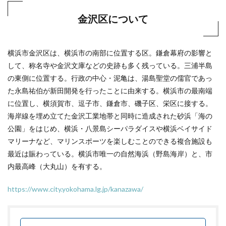
金沢区について
横浜市金沢区は、横浜市の南部に位置する区。鎌倉幕府の影響と
して、称名寺や金沢文庫などの史跡も多く残っている。三浦半島
の東側に位置する。行政の中心・泥亀は、湯島聖堂の儒官であっ
た永島祐伯が新田開発を行ったことに由来する。横浜市の最南端
に位置し、横須賀市、逗子市、鎌倉市、磯子区、栄区に接する。
海岸線を埋め立てた金沢工業地帯と同時に造成された砂浜「海の
公園」をはじめ、横浜・八景島シーパラダイスや横浜ベイサイド
マリーナなど、マリンスポーツを楽しむことのできる複合施設も
最近は賑わっている。横浜市唯一の自然海浜（野島海岸）と、市
内最高峰（大丸山）を有する。
https://www.city.yokohama.lg.jp/kanazawa/