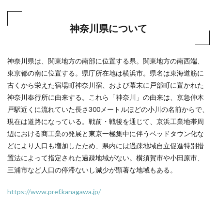
神奈川県について
神奈川県は、関東地方の南部に位置する県。関東地方の南西端、
東京都の南に位置する。県庁所在地は横浜市。県名は東海道筋に
古くから栄えた宿場町神奈川宿、および幕末に戸部町に置かれた
神奈川奉行所に由来する。これら「神奈川」の由来は、京急仲木
戸駅近くに流れていた長さ300メートルほどの小川の名前からで、
現在は道路になっている。戦前・戦後を通じて、京浜工業地帯周
辺における商工業の発展と東京一極集中に伴うベッドタウン化な
どにより人口も増加したため、県内には過疎地域自立促進特別措
置法によって指定された過疎地域がない。横須賀市や小田原市、
三浦市など人口の停滞ないし減少が顕著な地域もある。
https://www.pref.kanagawa.jp/