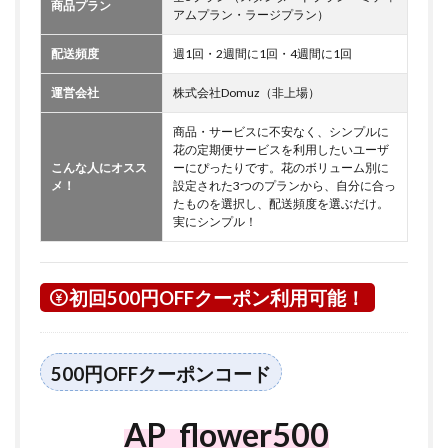
商品プラン
アムプラン・ラージプラン）
配送頻度
週1回・2週間に1回・4週間に1回
運営会社
株式会社Domuz（非上場）
商品・サービスに不安なく、シンプルに
花の定期便サービスを利用したいユーザ
こんな人にオスス
ーにぴったりです。花のボリューム別に
メ！
設定された3つのプランから、自分に合っ
たものを選択し、配送頻度を選ぶだけ。
実にシンプル！
初回500円OFFクーポン利用可能！
500円OFFクーポンコード
AP_flower500