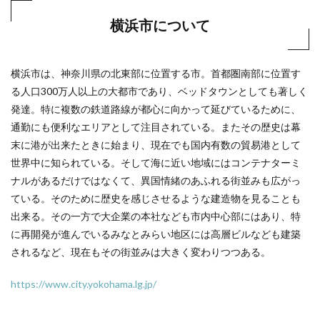
横浜市について
横浜市は、神奈川県の北東部に位置する市。首都圏南部に位置す
る人口300万人以上の大都市であり、ベッドタウンとしても著しく
発達。特に複数の鉄道路線が都心に向かって延びているために、
通勤にも便利なエリアとして注目されている。またその歴史は幕
末に港が出来たときに始まり、現在でも国内有数の貿易港として
世界中に知られている。そして海に近い地域にはコンテナターミ
ナルがあるだけではなくて、異国情緒のあふれる街並みも広がっ
ている。そのために歴史を感じさせるような建造物を見ることも
出来る。その一方で大企業の本社なども市内中心部にはあり、特
に再開発が進んでいるみなとみらい地区には高層ビルなども建築
されるなど、現在もその街並みは大きく変わりつつある。
https://www.city.yokohama.lg.jp/