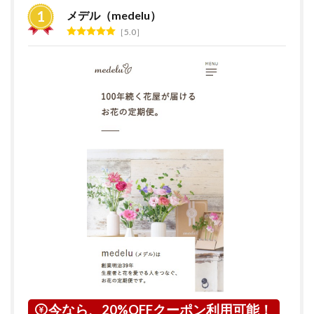
すめ
メデル（medelu）
ラン
5.0
キン
グ
2
花の
サブ
ス
ク・
定期
便サ
ービ
スと
は？
3
神奈
川県
につ
いて
4
横浜
今なら、20%OFFクーポン利用可能！
市に