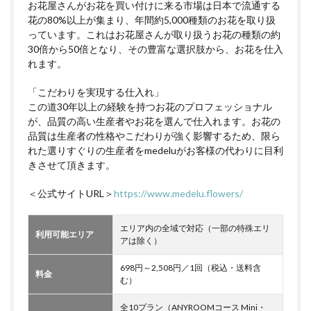
お花屋さんがお花を買い付けに来る市場は日本で流通する
花の80%以上が集まり、年間約5,000種類のお花を取り扱
っています。これはお花屋さんが取り扱うお花の種類の約
30倍から50倍となり、その豊富な選択肢から、お花を仕入
れます。
「こだわりを実現する仕入れ」
この道30年以上の経験を持つお花のプロフェッショナル
が、品質の高い生産者やお花を選んで仕入れます。お花の
品質は生産者の性格やこだわりが強く影響するため、限ら
れた選りすぐりの生産者をmedeluがお客様の代わりに目利
きさせて頂きます。
＜公式サイトURL＞
https://www.medelu.flowers/
エリア内の全域で対応（一部の特殊エリ
利用可能エリア
アは除く）
698円～2,508円／1回（税込・送料含
料金
む）
全10プラン（ANYROOMコース Mini・