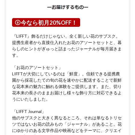
今なら初月20%OFF！
『LIFFT』飾るだけじゃない、全く新しい花のサブスク。
提携生産者から直接仕入れたお花のアソートセットと、暮
らしのヒントがぎゅっと詰まったジャーナルが毎月届きま
す。
「お花のアソートセット」
LIFFTが大切にしているのは「鮮度」。信頼できる提携農
園から採花したての旬の花を速やかに配送することで新鮮
な花本来の魅力に触れる体験をご提供します。また、切り
花本来の長さのままお届けし様々な飾り方に対応できるよ
うにいたしました。
「LIFFT Journal」
他のサブスクと大きく異なるところ、それは単なるトリセ
ツではないお花の読みもの「ジャーナル」があること。花
にゆかりのある文学作品や映画などをテーマに、クリエイ