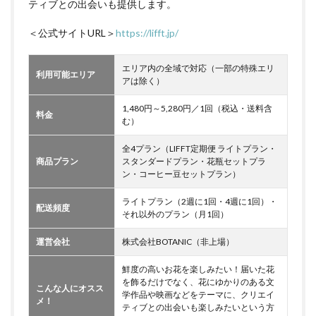
ティブとの出会いも提供します。
＜公式サイトURL＞
https://lifft.jp/
エリア内の全域で対応（一部の特殊エリ
利用可能エリア
アは除く）
1,480円～5,280円／1回（税込・送料含
料金
む）
全4プラン（LIFFT定期便 ライトプラン・
商品プラン
スタンダードプラン・花瓶セットプラ
ン・コーヒー豆セットプラン）
ライトプラン（2週に1回・4週に1回）・
配送頻度
それ以外のプラン（月1回）
運営会社
株式会社BOTANIC（非上場）
鮮度の高いお花を楽しみたい！届いた花
を飾るだけでなく、花にゆかりのある文
こんな人にオスス
学作品や映画などをテーマに、クリエイ
メ！
ティブとの出会いも楽しみたいという方