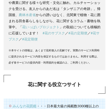
や農業に関する様々な研究・文化に触れ、カルチャーショッ
クを受ける。友人からのあだ名は「タンザニアの奇跡」。帰
国後、
農林水産省
からの誘いはなく、北関東で植物・花に囲
まれる田舎暮らしをしながら、花に関するコラム・書物を執
筆中。「
花いっぱいプロジェクト
」の取組についても積極的
に応援しています！
#花のサブスク
／
#花の定期便
／
#花サ
ブスク
／
#花定期便
※本サイトの情報は、あくまで花村個人の見解です。実際のサービス利用時
に提供されるサービス内容を保証するものではありません。利用する際は、
必ず各サービスの提供内容・利用規約を確認の上、ご利用ください。
花に関する役立つサイト
みんなの花図鑑
・・・日本最大級の掲載数3000種以上の