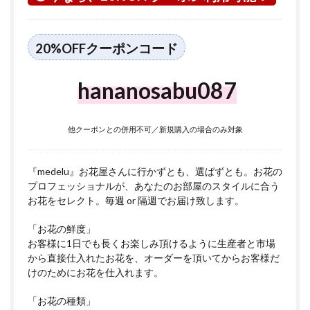
つい
て
5
20%OFFクーポンコード
金沢
区に
つい
hananosabu087
て
他クーポンとの併用不可／新規購入の場合のみ対象
『medelu』お花屋さんに行かずとも、選ばずとも。お花の
プロフェッショナルが、あなたのお部屋のスタイルに合う
お花をセレクト。毎週 or 隔週でお届け致します。
「お花の鮮度」
お客様に1日でも長くお楽しみ頂けるように生産者と市場
から直接仕入れたお花を、オーダーを頂いてからお客様だ
けのためにお花を仕入れます。
「お花の種類」