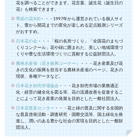
花を調べることができます。花言葉、誕生花（誕生日の
花）も検索できます。
季節の花300
・・・1997年から運営されている個人サイ
ト。蕾から開花までの変化が楽しめる定点観測シリーズ
がおすすめ。
日本花の会
・・・「桜の名所づくり」「全国花のまちづ
くりコンクール」花や緑に囲まれた、美しい地域環境づ
くりや豊な生活環境づくりに貢献する公益財団法人。
農林水産省（花き振興コーナー）
・・・花き産業及び花
きの文化の振興を担当する農林水産省のページ。花きの
現状、各種データなど。
日本花き卸売市場協会
・・・花き卸売市場の業務適正
化・経営の健全化を図る等、花の流通改善を促進するこ
とによって花き産業の発展を目的とした一般社団法人。
日本花普及センター
・・・花と緑の普及に関する全国的
な普及啓発活動・調査研究・国際交流等、国土緑化を推
進し、潤いのある豊かな社会の実現を目的とした一般財
団法人。