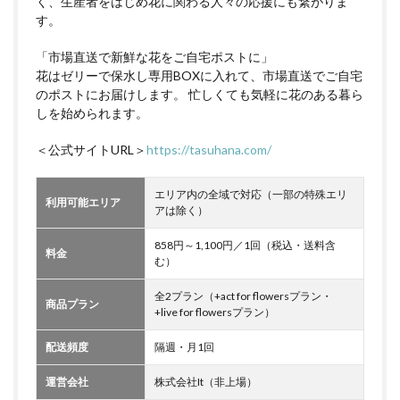
く、生産者をはじめ花に関わる人々の応援にも繋がりま
す。
「市場直送で新鮮な花をご自宅ポストに」
花はゼリーで保水し専用BOXに入れて、市場直送でご自宅
のポストにお届けします。 忙しくても気軽に花のある暮ら
しを始められます。
＜公式サイトURL＞
https://tasuhana.com/
エリア内の全域で対応（一部の特殊エリ
利用可能エリア
アは除く）
858円～1,100円／1回（税込・送料含
料金
む）
全2プラン（+act for flowersプラン・
商品プラン
+live for flowersプラン）
配送頻度
隔週・月1回
運営会社
株式会社It（非上場）