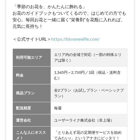
「季節のお花を、かんたんに飾れる」
お花のガイドブックもついてくるので、はじめての方でも
安心。毎回お花と一緒に届く”栄養剤”を花瓶に入れれば、
元気に長持ち！
＜公式サイトURL＞
https://bloomeelife.com/
エリア内の全域で対応（一部の特殊エリ
利用可能エリア
アは除く）
1,365円～2,730円／1回（税込・送料含
料金
む）
全2プラン（お試しプラン・ベーシックプ
商品プラン
ラン）
配送頻度
毎週
運営会社
ユーザーライク株式会社（非上場）
こんな人にオスス
「とりあえず花の定期便サービスを始め
メ！
てみたい♪」というアナタにピッタリ！