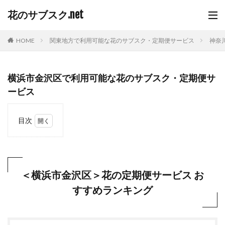
花のサブスク.net
HOME
関東地方で利用可能な花のサブスク・定期便サービス
神奈
横浜市金沢区で利用可能な花のサブスク・定期便サ
ービス
目次
1
＜横
浜市
金沢
区＞
＜横浜市金沢区＞花の定期便サービス お
花の
すすめランキング
定期
便サ
ービ
ス
おす