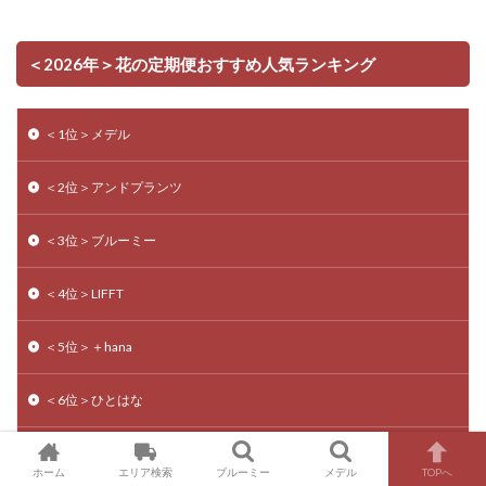
＜2026年＞花の定期便おすすめ人気ランキング
＜1位＞メデル
＜2位＞アンドプランツ
＜3位＞ブルーミー
＜4位＞LIFFT
＜5位＞＋hana
＜6位＞ひとはな
＜7位＞青山フラワーマーケット
ホーム
エリア検索
ブルーミー
メデル
TOPへ