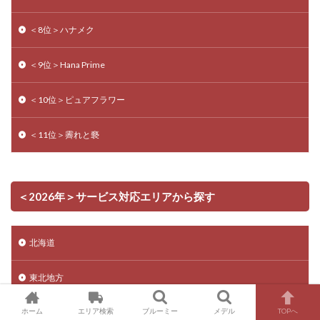
＜8位＞ハナメク
＜9位＞Hana Prime
＜10位＞ピュアフラワー
＜11位＞霽れと褻
＜2026年＞サービス対応エリアから探す
北海道
東北地方
ホーム
エリア検索
ブルーミー
メデル
TOPへ
関東地方