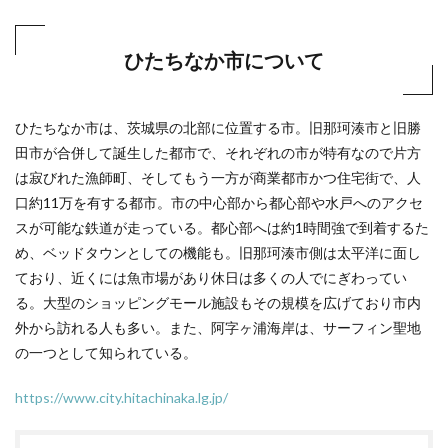
ひたちなか市について
ひたちなか市は、茨城県の北部に位置する市。旧那珂湊市と旧勝
田市が合併して誕生した都市で、それぞれの市が特有なので片方
は寂びれた漁師町、そしてもう一方が商業都市かつ住宅街で、人
口約11万を有する都市。市の中心部から都心部や水戸へのアクセ
スが可能な鉄道が走っている。都心部へは約1時間強で到着するた
め、ベッドタウンとしての機能も。旧那珂湊市側は太平洋に面し
ており、近くには魚市場があり休日は多くの人でにぎわってい
る。大型のショッピングモール施設もその規模を広げており市内
外から訪れる人も多い。また、阿字ヶ浦海岸は、サーフィン聖地
の一つとして知られている。
https://www.city.hitachinaka.lg.jp/