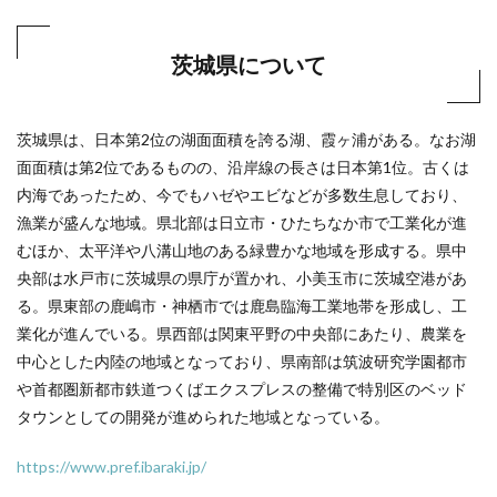
茨城県について
茨城県は、日本第2位の湖面面積を誇る湖、霞ヶ浦がある。なお湖
面面積は第2位であるものの、沿岸線の長さは日本第1位。古くは
内海であったため、今でもハゼやエビなどが多数生息しており、
漁業が盛んな地域。県北部は日立市・ひたちなか市で工業化が進
むほか、太平洋や八溝山地のある緑豊かな地域を形成する。県中
央部は水戸市に茨城県の県庁が置かれ、小美玉市に茨城空港があ
る。県東部の鹿嶋市・神栖市では鹿島臨海工業地帯を形成し、工
業化が進んでいる。県西部は関東平野の中央部にあたり、農業を
中心とした内陸の地域となっており、県南部は筑波研究学園都市
や首都圏新都市鉄道つくばエクスプレスの整備で特別区のベッド
タウンとしての開発が進められた地域となっている。
https://www.pref.ibaraki.jp/