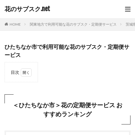
花のサブスク.net
HOME
関東地方で利用可能な花のサブスク・定期便サービス
茨城
ひたちなか市で利用可能な花のサブスク・定期便サ
ービス
目次
1
＜ひ
たち
なか
市＞
＜ひたちなか市＞花の定期便サービス お
花の
すすめランキング
定期
便サ
ービ
ス
おす