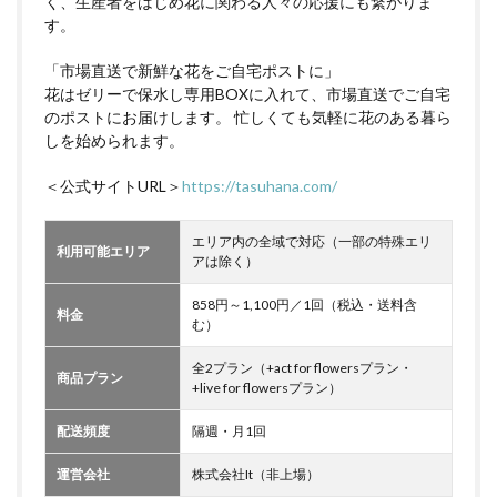
く、生産者をはじめ花に関わる人々の応援にも繋がりま
す。
「市場直送で新鮮な花をご自宅ポストに」
花はゼリーで保水し専用BOXに入れて、市場直送でご自宅
のポストにお届けします。 忙しくても気軽に花のある暮ら
しを始められます。
＜公式サイトURL＞
https://tasuhana.com/
エリア内の全域で対応（一部の特殊エリ
利用可能エリア
アは除く）
858円～1,100円／1回（税込・送料含
料金
む）
全2プラン（+act for flowersプラン・
商品プラン
+live for flowersプラン）
配送頻度
隔週・月1回
運営会社
株式会社It（非上場）