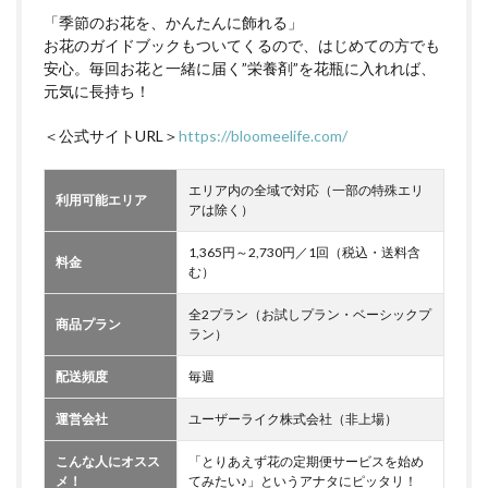
「季節のお花を、かんたんに飾れる」
お花のガイドブックもついてくるので、はじめての方でも
安心。毎回お花と一緒に届く”栄養剤”を花瓶に入れれば、
元気に長持ち！
＜公式サイトURL＞
https://bloomeelife.com/
エリア内の全域で対応（一部の特殊エリ
利用可能エリア
アは除く）
1,365円～2,730円／1回（税込・送料含
料金
む）
全2プラン（お試しプラン・ベーシックプ
商品プラン
ラン）
配送頻度
毎週
運営会社
ユーザーライク株式会社（非上場）
こんな人にオスス
「とりあえず花の定期便サービスを始め
メ！
てみたい♪」というアナタにピッタリ！