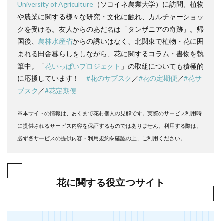
University of Agriculture
（ソコイネ農業大学）に訪問。植物
や農業に関する様々な研究・文化に触れ、カルチャーショッ
クを受ける。友人からのあだ名は「タンザニアの奇跡」。帰
国後、
農林水産省
からの誘いはなく、北関東で植物・花に囲
まれる田舎暮らしをしながら、花に関するコラム・書物を執
筆中。「
花いっぱいプロジェクト
」の取組についても積極的
に応援しています！
#花のサブスク
／
#花の定期便
／
#花サ
ブスク
／
#花定期便
※本サイトの情報は、あくまで花村個人の見解です。実際のサービス利用時
に提供されるサービス内容を保証するものではありません。利用する際は、
必ず各サービスの提供内容・利用規約を確認の上、ご利用ください。
花に関する役立つサイト