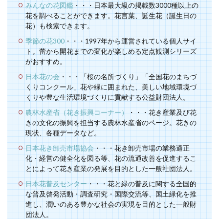
みんなの花図鑑
・・・日本最大級の掲載数3000種以上の
花を調べることができます。花言葉、誕生花（誕生日の
花）も検索できます。
季節の花300
・・・1997年から運営されている個人サイ
ト。蕾から開花までの変化が楽しめる定点観測シリーズ
がおすすめ。
日本花の会
・・・「桜の名所づくり」「全国花のまちづ
くりコンクール」花や緑に囲まれた、美しい地域環境づ
くりや豊な生活環境づくりに貢献する公益財団法人。
農林水産省（花き振興コーナー）
・・・花き産業及び花
きの文化の振興を担当する農林水産省のページ。花きの
現状、各種データなど。
日本花き卸売市場協会
・・・花き卸売市場の業務適正
化・経営の健全化を図る等、花の流通改善を促進するこ
とによって花き産業の発展を目的とした一般社団法人。
日本花普及センター
・・・花と緑の普及に関する全国的
な普及啓発活動・調査研究・国際交流等、国土緑化を推
進し、潤いのある豊かな社会の実現を目的とした一般財
団法人。