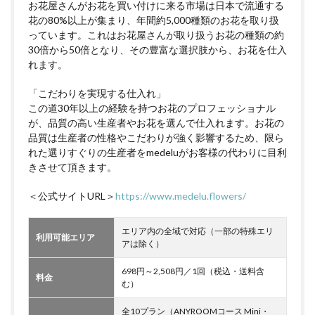
お花屋さんがお花を買い付けに来る市場は日本で流通する
花の80%以上が集まり、年間約5,000種類のお花を取り扱
っています。これはお花屋さんが取り扱うお花の種類の約
30倍から50倍となり、その豊富な選択肢から、お花を仕入
れます。
「こだわりを実現する仕入れ」
この道30年以上の経験を持つお花のプロフェッショナル
が、品質の高い生産者やお花を選んで仕入れます。お花の
品質は生産者の性格やこだわりが強く影響するため、限ら
れた選りすぐりの生産者をmedeluがお客様の代わりに目利
きさせて頂きます。
＜公式サイトURL＞
https://www.medelu.flowers/
エリア内の全域で対応（一部の特殊エリ
利用可能エリア
アは除く）
698円～2,508円／1回（税込・送料含
料金
む）
全10プラン（ANYROOMコース Mini・