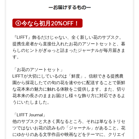
今なら初月20%OFF！
『LIFFT』飾るだけじゃない、全く新しい花のサブスク。
提携生産者から直接仕入れたお花のアソートセットと、暮
らしのヒントがぎゅっと詰まったジャーナルが毎月届きま
す。
「お花のアソートセット」
LIFFTが大切にしているのは「鮮度」。信頼できる提携農
園から採花したての旬の花を速やかに配送することで新鮮
な花本来の魅力に触れる体験をご提供します。また、切り
花本来の長さのままお届けし様々な飾り方に対応できるよ
うにいたしました。
「LIFFT Journal」
他のサブスクと大きく異なるところ、それは単なるトリセ
ツではないお花の読みもの「ジャーナル」があること。花
にゆかりのある文学作品や映画などをテーマに、クリエイ