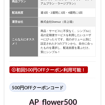
商品プラン
アムプラン・ラージプラン）
配送頻度
週1回・2週間に1回・4週間に1回
運営会社
株式会社Domuz（非上場）
商品・サービスに不安なく、シンプルに
花の定期便サービスを利用したいユーザ
こんな人にオスス
ーにぴったりです。花のボリューム別に
メ！
設定された3つのプランから、自分に合っ
たものを選択し、配送頻度を選ぶだけ。
実にシンプル！
初回500円OFFクーポン利用可能！
500円OFFクーポンコード
AP_flower500