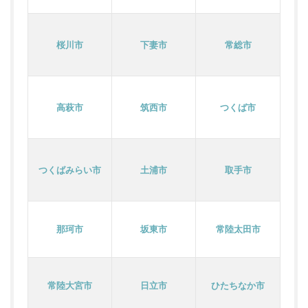
桜川市
下妻市
常総市
高萩市
筑西市
つくば市
つくばみらい市
土浦市
取手市
那珂市
坂東市
常陸太田市
常陸大宮市
日立市
ひたちなか市