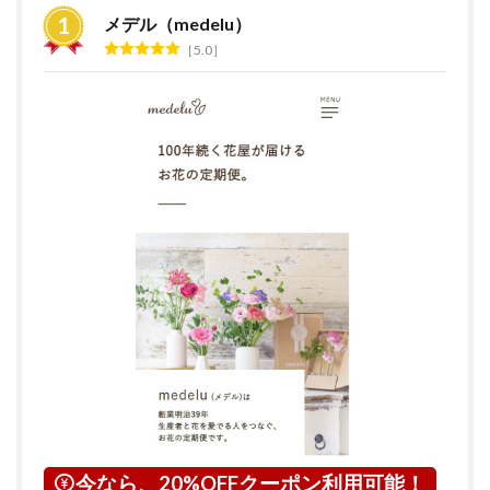
すめ
メデル（medelu）
ラン
5.0
キン
グ
2
花の
サブ
ス
ク・
定期
便サ
ービ
スと
は？
3
茨城
県に
つい
て
4
ひた
今なら、20%OFFクーポン利用可能！
ちな