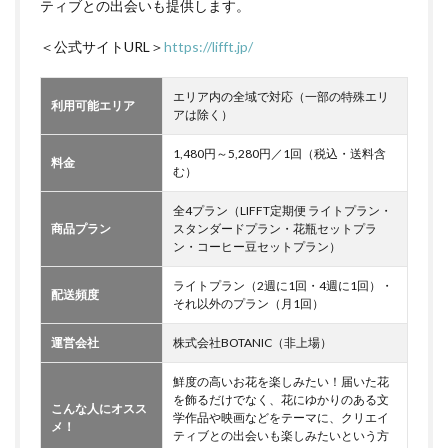
ティブとの出会いも提供します。
＜公式サイトURL＞
https://lifft.jp/
エリア内の全域で対応（一部の特殊エリ
利用可能エリア
アは除く）
1,480円～5,280円／1回（税込・送料含
料金
む）
全4プラン（LIFFT定期便 ライトプラン・
商品プラン
スタンダードプラン・花瓶セットプラ
ン・コーヒー豆セットプラン）
ライトプラン（2週に1回・4週に1回）・
配送頻度
それ以外のプラン（月1回）
運営会社
株式会社BOTANIC（非上場）
鮮度の高いお花を楽しみたい！届いた花
を飾るだけでなく、花にゆかりのある文
こんな人にオスス
学作品や映画などをテーマに、クリエイ
メ！
ティブとの出会いも楽しみたいという方