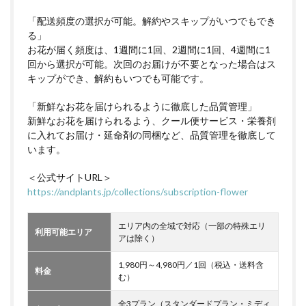
「配送頻度の選択が可能。解約やスキップがいつでもでき
る」
お花が届く頻度は、1週間に1回、2週間に1回、4週間に1
回から選択が可能。次回のお届けが不要となった場合はス
キップができ、解約もいつでも可能です。
「新鮮なお花を届けられるように徹底した品質管理」
新鮮なお花を届けられるよう、クール便サービス・栄養剤
に入れてお届け・延命剤の同梱など、品質管理を徹底して
います。
＜公式サイトURL＞
https://andplants.jp/collections/subscription-flower
エリア内の全域で対応（一部の特殊エリ
利用可能エリア
アは除く）
1,980円～4,980円／1回（税込・送料含
料金
む）
全3プラン（スタンダードプラン・ミディ