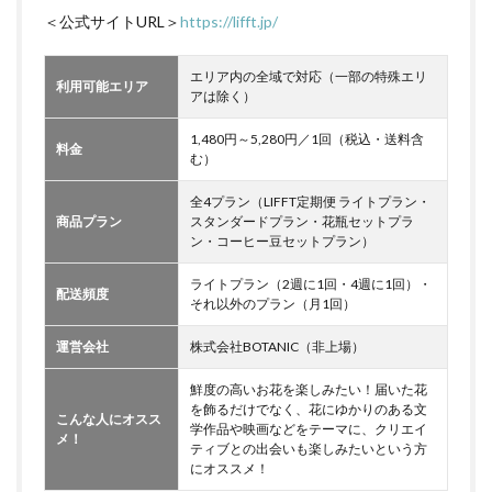
＜公式サイトURL＞
https://lifft.jp/
エリア内の全域で対応（一部の特殊エリ
利用可能エリア
アは除く）
1,480円～5,280円／1回（税込・送料含
料金
む）
全4プラン（LIFFT定期便 ライトプラン・
商品プラン
スタンダードプラン・花瓶セットプラ
ン・コーヒー豆セットプラン）
ライトプラン（2週に1回・4週に1回）・
配送頻度
それ以外のプラン（月1回）
運営会社
株式会社BOTANIC（非上場）
鮮度の高いお花を楽しみたい！届いた花
を飾るだけでなく、花にゆかりのある文
こんな人にオスス
学作品や映画などをテーマに、クリエイ
メ！
ティブとの出会いも楽しみたいという方
にオススメ！