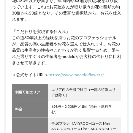
花の80%以上が集まり、年間約5,000種類のお花を取り扱
っています。これはお花屋さんが取り扱うお花の種類の約
30倍から50倍となり、その豊富な選択肢から、お花を仕入
れます。
「こだわりを実現する仕入れ」
この道30年以上の経験を持つお花のプロフェッショナル
が、品質の高い生産者やお花を選んで仕入れます。お花の
品質は生産者の性格やこだわりが強く影響するため、限ら
れた選りすぐりの生産者をmedeluがお客様の代わりに目利
きさせて頂きます。
＜公式サイトURL＞
https://www.medelu.flowers/
エリア内の全域で対応（一部の特殊エリ
利用可能エリア
アは除く）
698円～2,508円／1回（税込・送料含
料金
む）
全10プラン（ANYROOMコース Mini・
ANYROOMコース Lite・ANYROOMコー