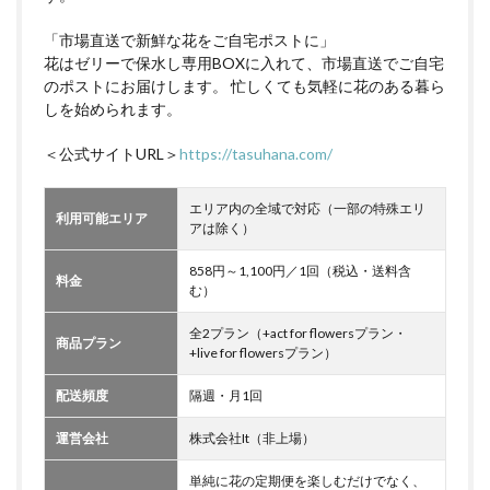
「市場直送で新鮮な花をご自宅ポストに」
花はゼリーで保水し専用BOXに入れて、市場直送でご自宅
のポストにお届けします。 忙しくても気軽に花のある暮ら
しを始められます。
＜公式サイトURL＞
https://tasuhana.com/
エリア内の全域で対応（一部の特殊エリ
利用可能エリア
アは除く）
858円～1,100円／1回（税込・送料含
料金
む）
全2プラン（+act for flowersプラン・
商品プラン
+live for flowersプラン）
配送頻度
隔週・月1回
運営会社
株式会社It（非上場）
単純に花の定期便を楽しむだけでなく、