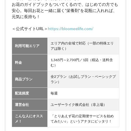
お花のガイドブックもついてくるので、はじめての方でも
安心。毎回お花と一緒に届く”栄養剤”を花瓶に入れれば、
元気に長持ち！
＜公式サイトURL＞
https://bloomeelife.com/
エリア内の全域で対応（一部の特殊エリ
利用可能エリア
アは除く）
1,365円～2,730円／1回（税込・送料含
料金
む）
全2プラン（お試しプラン・ベーシックプ
商品プラン
ラン）
配送頻度
毎週
運営会社
ユーザーライク株式会社（非上場）
こんな人にオスス
「とりあえず花の定期便サービスを始め
メ！
てみたい♪」というアナタにピッタリ！