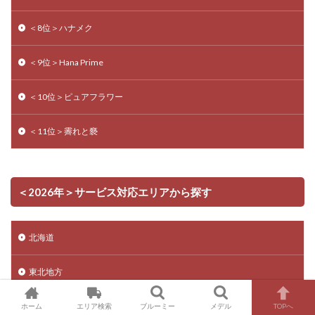
＜8位＞ハナメク
＜9位＞Hana Prime
＜10位＞ピュアフラワー
＜11位＞霽れと褻
＜2026年＞サービス対応エリアから探す
北海道
東北地方
関東地方
ホーム
エリア検索
ブルーミー
メデル
TOPへ