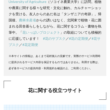
University of Agriculture
（ソコイネ農業大学）に訪問。植物
や農業に関する様々な研究・文化に触れ、カルチャーショッ
クを受ける。友人からのあだ名は「タンザニアの奇跡」。帰
国後、
農林水産省
からの誘いはなく、北関東で植物・花に囲
まれる田舎暮らしをしながら、花に関するコラム・書物を執
筆中。「
花いっぱいプロジェクト
」の取組についても積極的
に応援しています！
#花のサブスク
／
#花の定期便
／
#花サ
ブスク
／
#花定期便
※本サイトの情報は、あくまで花村個人の見解です。実際のサービス利用時
に提供されるサービス内容を保証するものではありません。利用する際は、
必ず各サービスの提供内容・利用規約を確認の上、ご利用ください。
花に関する役立つサイト