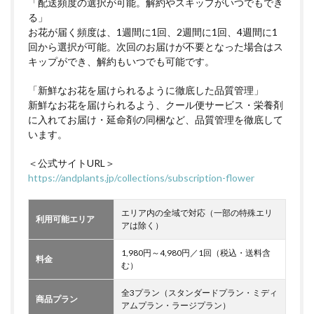
「配送頻度の選択が可能。解約やスキップがいつでもでき
る」
お花が届く頻度は、1週間に1回、2週間に1回、4週間に1
回から選択が可能。次回のお届けが不要となった場合はス
キップができ、解約もいつでも可能です。
「新鮮なお花を届けられるように徹底した品質管理」
新鮮なお花を届けられるよう、クール便サービス・栄養剤
に入れてお届け・延命剤の同梱など、品質管理を徹底して
います。
＜公式サイトURL＞
https://andplants.jp/collections/subscription-flower
エリア内の全域で対応（一部の特殊エリ
利用可能エリア
アは除く）
1,980円～4,980円／1回（税込・送料含
料金
む）
全3プラン（スタンダードプラン・ミディ
商品プラン
アムプラン・ラージプラン）