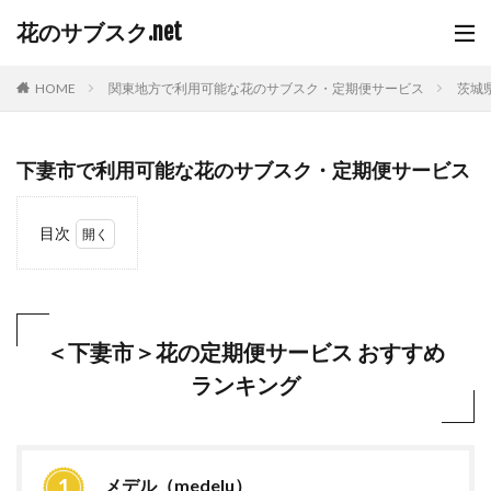
花のサブスク.net
HOME
関東地方で利用可能な花のサブスク・定期便サービス
茨城
下妻市で利用可能な花のサブスク・定期便サービス
目次
1
＜下
妻市
＞花
の定
＜下妻市＞花の定期便サービス おすすめ
期便
ランキング
サー
ビス
おす
すめ
ラン
キン
メデル（medelu）