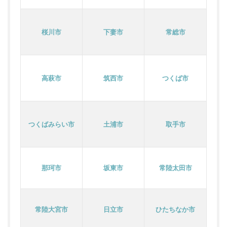
桜川市
下妻市
常総市
高萩市
筑西市
つくば市
つくばみらい市
土浦市
取手市
那珂市
坂東市
常陸太田市
常陸大宮市
日立市
ひたちなか市