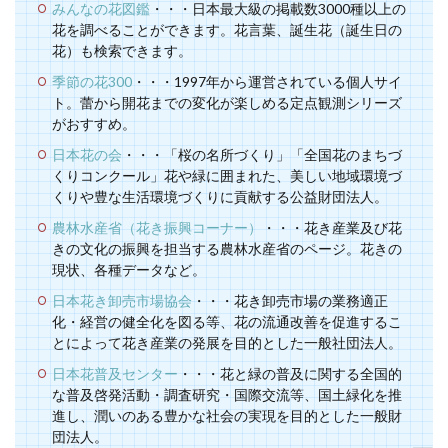
みんなの花図鑑
・・・日本最大級の掲載数3000種以上の
花を調べることができます。花言葉、誕生花（誕生日の
花）も検索できます。
季節の花300
・・・1997年から運営されている個人サイ
ト。蕾から開花までの変化が楽しめる定点観測シリーズ
がおすすめ。
日本花の会
・・・「桜の名所づくり」「全国花のまちづ
くりコンクール」花や緑に囲まれた、美しい地域環境づ
くりや豊な生活環境づくりに貢献する公益財団法人。
農林水産省（花き振興コーナー）
・・・花き産業及び花
きの文化の振興を担当する農林水産省のページ。花きの
現状、各種データなど。
日本花き卸売市場協会
・・・花き卸売市場の業務適正
化・経営の健全化を図る等、花の流通改善を促進するこ
とによって花き産業の発展を目的とした一般社団法人。
日本花普及センター
・・・花と緑の普及に関する全国的
な普及啓発活動・調査研究・国際交流等、国土緑化を推
進し、潤いのある豊かな社会の実現を目的とした一般財
団法人。