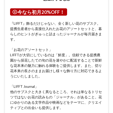
今なら初月20%OFF！
『LIFFT』飾るだけじゃない、全く新しい花のサブスク。
提携生産者から直接仕入れたお花のアソートセットと、暮
らしのヒントがぎゅっと詰まったジャーナルが毎月届きま
す。
「お花のアソートセット」
LIFFTが大切にしているのは「鮮度」。信頼できる提携農
園から採花したての旬の花を速やかに配送することで新鮮
な花本来の魅力に触れる体験をご提供します。また、切り
花本来の長さのままお届けし様々な飾り方に対応できるよ
うにいたしました。
「LIFFT Journal」
他のサブスクと大きく異なるところ、それは単なるトリセ
ツではないお花の読みもの「ジャーナル」があること。花
にゆかりのある文学作品や映画などをテーマに、クリエイ
ティブとの出会いも提供します。