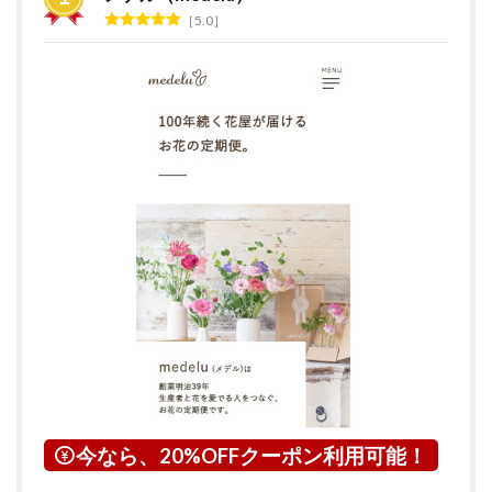
グ
5.0
2
花の
サブ
ス
ク・
定期
便サ
ービ
スと
は？
3
茨城
県に
つい
て
4
下妻
市に
つい
今なら、20%OFFクーポン利用可能！
て