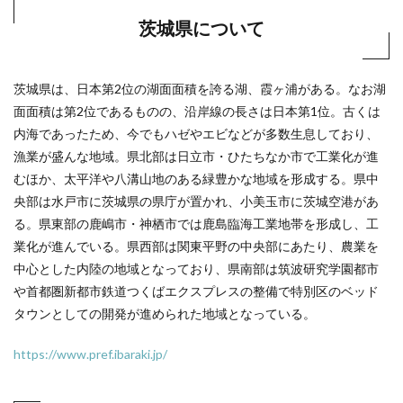
茨城県について
茨城県は、日本第2位の湖面面積を誇る湖、霞ヶ浦がある。なお湖
面面積は第2位であるものの、沿岸線の長さは日本第1位。古くは
内海であったため、今でもハゼやエビなどが多数生息しており、
漁業が盛んな地域。県北部は日立市・ひたちなか市で工業化が進
むほか、太平洋や八溝山地のある緑豊かな地域を形成する。県中
央部は水戸市に茨城県の県庁が置かれ、小美玉市に茨城空港があ
る。県東部の鹿嶋市・神栖市では鹿島臨海工業地帯を形成し、工
業化が進んでいる。県西部は関東平野の中央部にあたり、農業を
中心とした内陸の地域となっており、県南部は筑波研究学園都市
や首都圏新都市鉄道つくばエクスプレスの整備で特別区のベッド
タウンとしての開発が進められた地域となっている。
https://www.pref.ibaraki.jp/