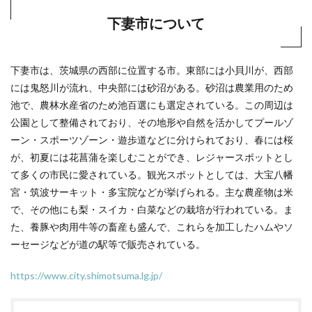
下妻市について
下妻市は、茨城県の西部に位置する市。東部には小貝川が、西部
には鬼怒川が流れ、中央部には砂沼がある。砂沼は農業用のため
池で、農林水産省のため池百選にも選定されている。この周辺は
公園として整備されており、その地形や自然を活かしてプールゾ
ーン・スポーツゾーン・遊歩道などに分けられており、春には桜
が、初夏には花菖蒲を楽しむことができ、レジャースポットとし
て多くの市民に愛されている。観光スポットとしては、大宝八幡
宮・筑波サーキット・多宝院などが挙げられる。主な農産物は米
で、その他にも梨・スイカ・白菜などの栽培が行われている。ま
た、養豚や肉用牛等の畜産も盛んで、これらを加工したハムやソ
ーセージなどが道の駅等で販売されている。
https://www.city.shimotsuma.lg.jp/